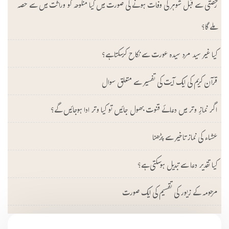
رخصتی سے قبل شوہر کی وفات ہونے کی صورت میں کیا منکوحہ کو وراثت میں سے حصہ
ملے گا؟
کیا غیر سید مرد سیدہ عورت سے نکاح کرسکتا ہے؟
قرآن کریم کی ایک آیت کی تفسیر سے متعلق سوال
اگر نمازِ وتر میں دعائے قنوت بھول جائیں تو کیا وتر ادا ہوجائیں گے؟
عشاء کی نماز تاخیر سے پڑھنا
کیا تقدیر دعا سے تبدیل ہوسکتی ہے؟
مرحومہ کے زیور کی تقسیم کی ایک صورت