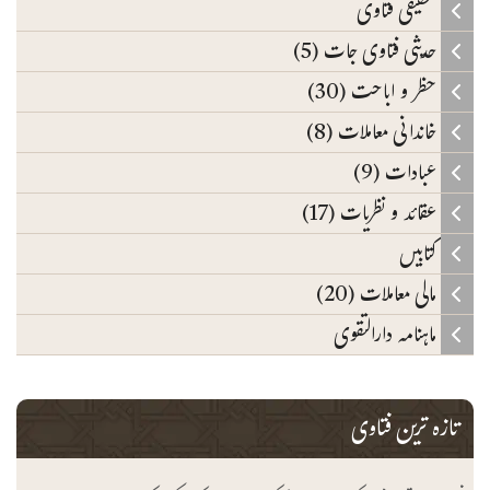
تحقیقی فتاوی
حدیثی فتاوی جات (5)
حظر و اباحت (30)
خاندانی معاملات (8)
عبادات (9)
عقائد و نظریات (17)
کتابیں
مالی معاملات (20)
ماہنامہ دارالتقوی
تازہ ترین فتاوی