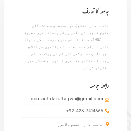
جامعہ کا تعارف
جامعہ دارالتقویٰ جو نصف صدی سے تشنگان
علوم نبویہ کی علمی پیاس بجھانے میں مصروف
ہے۔ 1967ء سے قائم اس عظیم درسگاہ کی بنیاد
حاجی گلزار محمد صاحب کے ہاتھوں جس اخلاص
اور للٰہیت سے رکھی گئی اس کی برکت سے اس
پودے نے مختصر وقت میں تناور درخت کی صورت
اختیار کر لی۔
رابطہ جامعہ
contact.darultaqwa@gmail.com
+92-423-7414665
جامعہ دار التقوی لاہور