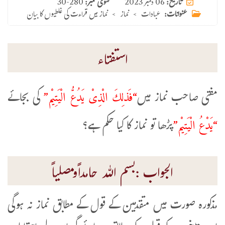
06 دسمبر 2023
تاریخ:
فتوی نمبر:
30-280
عنوانات:
عبادات
>
نماز
>
نماز میں قراءت کی غلطیوں کا بیان
استفتاء
“فَذلِكَ الْذِىْ يَدُعُّ الْيَتِيْم”
مفتی صاحب نماز میں
کی بجائے
“يَدْعُ الْيَتِيْم”
پڑھا تو نماز کا کیا حکم ہے؟
الجواب :بسم اللہ حامداًومصلیاً
مذکورہ صورت میں متقدمین کے قول کے مطابق نماز نہ ہوگی