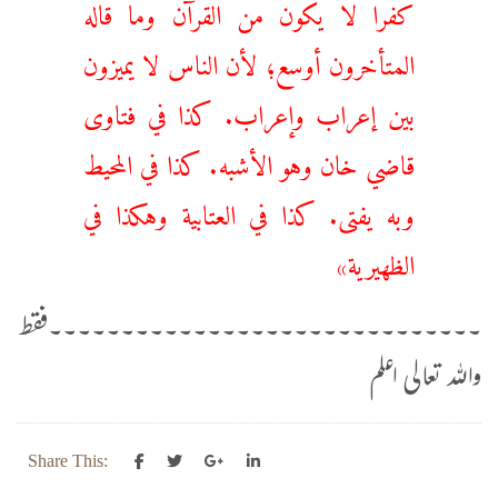
كفرا لا يكون من القرآن وما قاله
المتأخرون أوسع؛ لأن الناس لا يميزون
بين إعراب وإعراب. كذا في فتاوى
قاضي خان وهو الأشبه. كذا في المحيط
وبه يفتى. كذا في العتابية وهكذا في
الظهيرية»
۔۔۔۔۔۔۔۔۔۔۔۔۔۔۔۔۔۔۔۔۔۔۔۔۔۔۔۔۔۔فقط
واللہ تعالی اعلم
Share This: