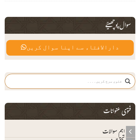
سوال پوچھیئے
دارالافتاء سے اپنا سوال کریں
فتوی عنوانات
اہم سوالات