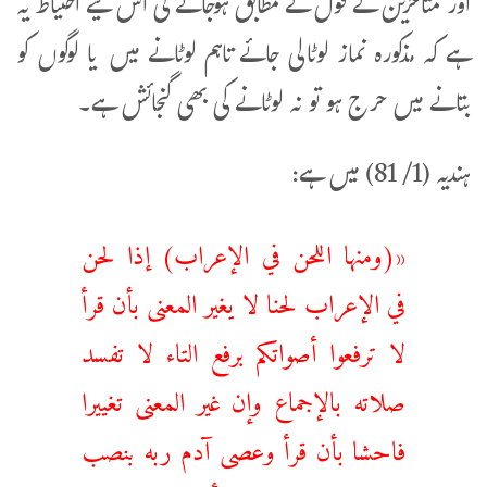
اور متاخرین کے قول کے مطابق ہوجائے گی اس لیے احتیاط یہ
ہے کہ مذکورہ نماز لوٹالی جائے تاہم لوٹانے میں یا لوگوں کو
بتانے میں حرج ہو تو نہ لوٹانے کی بھی گنجائش ہے۔
ہندیہ (1/ 81) میں ہے:
«(ومنها اللحن في الإعراب) إذا لحن
في الإعراب ‌لحنا ‌لا ‌يغير ‌المعنى بأن قرأ
لا ترفعوا أصواتكم برفع التاء لا تفسد
صلاته بالإجماع وإن غير المعنى تغييرا
فاحشا بأن قرأ وعصى آدم ربه بنصب