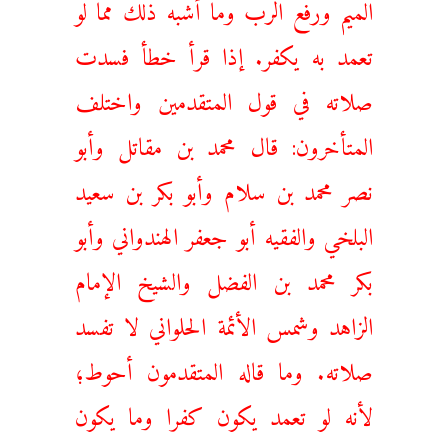
الميم ورفع الرب وما أشبه ذلك مما لو
تعمد به يكفر. إذا قرأ خطأ فسدت
صلاته في قول المتقدمين واختلف
المتأخرون: قال محمد بن مقاتل وأبو
نصر محمد بن سلام وأبو بكر بن سعيد
البلخي والفقيه أبو جعفر الهندواني وأبو
بكر محمد بن الفضل والشيخ الإمام
الزاهد وشمس الأئمة الحلواني لا تفسد
صلاته. وما قاله المتقدمون أحوط؛
لأنه لو تعمد يكون كفرا وما يكون