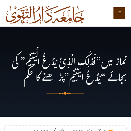
نماز میں”فَذلِكَ الْذِىْ يَدُعُّ الْيَتِيْم” کی
بجائے “يَدْعُ الْيَتِيْم”پڑھنے کا حکم