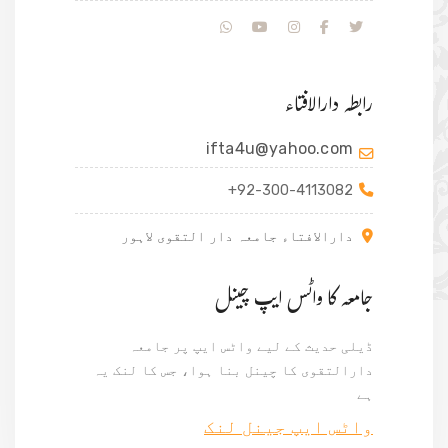
رابطہ دارالافتاء
ifta4u@yahoo.com
+92-300-4113082
دارالافتاء جامعہ دار التقوی لاہور
جامعہ کا واٹس ایپ چینل
ڈیلی حدیث کے لیے واٹس ایپ پر جامعہ
دارالتقوی کا چینل بنا ہوا، جس کا لنک یہ
ہے
واٹس ایپ جینل لنک