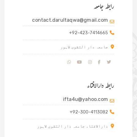
رابطہ جامعہ
contact.darultaqwa@gmail.com
+92-423-7414665
جامعہ دار التقوی لاہور
رابطہ دارالافتاء
ifta4u@yahoo.com
+92-300-4113082
دارالافتاء جامعہ دار التقوی لاہور