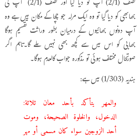
نصف (2/1) آپ کو دیا گیا اور نصف (2/1) آپ کی
بھابھی کو دیا گیا تو وہ ایک مرلہ جو چچا کے مکان میں ہے وہ
آپ دونوں بھائیوں کے درمیان بطور وراثت تقسیم ہوگا
بھابی کو اس میں سے کچھ بھی نہیں ملے گا۔تاہم اگر
صورتحال مختلف ہوئی تو مذکورہ جواب کالعدم ہوگا۔
ہندیہ (1/303) میں ہے:
والمهر يتأكد ‌بأحد ‌معان ثلاثة:
الدخول، والخلوة الصحيحة، وموت
أحد الزوجين سواء كان مسمى أو مهر