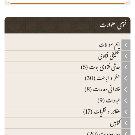
فتوی عنوانات
اہم سوالات
تحقیقی فتاوی
حدیثی فتاوی جات (5)
حظر و اباحت (30)
خاندانی معاملات (8)
عبادات (9)
عقائد و نظریات (17)
کتابیں
مالی معاملات (20)