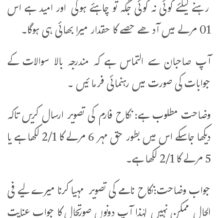
رہنے کیلئے کوئی نہ کوئی جگہ تو چاہئے ہوگی اور امید ہے اس
01 مرلے میں آدھے حصے کا حقدار میرا بھائی ہی ہوگا۔
آپ صاحبان سے التماس ہے کہ مندرجہ بالا سوالات کے
جوابات کی صورت میں رہنمائی فرما ئیں ۔
وضاحت مطلوب ہے: نکاح فارم کی تصویر ارسال کریں تاکہ
دیکھا جاسکے اس میں بطور حق مہر 6 مرلے کا 2/1 لکھا ہے یا
5 مرلے کا 2/1 لکھا ہے۔
جواب وضاحت:نکاح نامے کی تصویر مہیا کرنا میرے لیے فی
الحال ممکن نہیں لہٰذا آپ دونوں صورتحال کا جواب عنایت