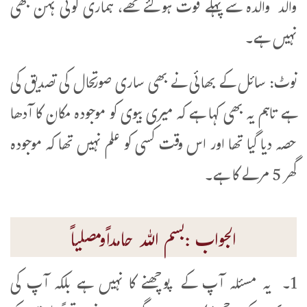
والد والدہ سے پہلے فوت ہوگئے تھے، ہماری کوئی بہن بھی
نہیں ہے۔
نوٹ: سائل کے بھائی نے بھی ساری صورتحال کی تصدیق کی
ہے تاہم یہ بھی کہا ہے کہ میری بیوی کو موجودہ مکان کا آدھا
حصہ دیا گیا تھا اور اس وقت کسی کو علم نہیں تھا کہ موجودہ
گھر 5 مرلے کا ہے۔
الجواب :بسم اللہ حامداًومصلیاً
1۔ یہ مسئلہ آپ کے پوچھنے کا نہیں ہے بلکہ آپ کی