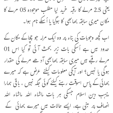
یعنی 2.5 مرلے کا رقبہ خرید لیا مطلب موجودہ 05 مرلے کا
مکان میری سابقہ بھابھی کا ہوگیا یا اُسکے نام ہوا۔
اب کچھ وجوہات کی بناء پر وہ ایک مرلہ جو چچا کے مکان کے
حدود میں ہے اُسکی بات زیر بحث آئی تو کیا اس 01
مرلے رقبے میں میری سابقہ بھابھی آدھے مرلے کی حقدار
ہوگی یا نہیں؟ اور آپکی معلومات کیلئے عرض ہے کہ میرے
بھائی کے پاس اسوقت رہنے کیلئے کوئی جگہ نہیں ، باقی ہمارا
مذہب دین اسلام جسکی ہر بات ماشاء اللہ ماشاء اللہ
انصاف پر مبنی ہے، ایسے حالات میں میرے بھائی کے