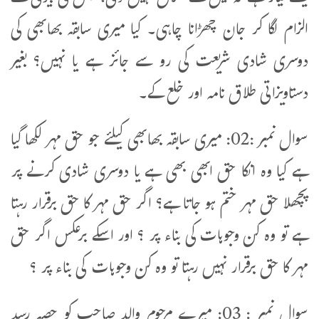
الزام لگا کر جان چھڑانا چاہی۔ کیا میری سابقہ بھابھی کی
دوسری شادی شریعت کی رو سے جائز ہے یا نہیں؟ بغیر
دستاویزاتی طلاق نامہ اور خلع کے۔
سوال نمبر :02: میری سابقہ بھابھی کیلئے جو حق مہر لکھا گیا
ہے کیا وہ انکا حق ابھی بھی ہے یا دوسری شادی کرنے پر
پچھلا حق مہر ختم ہو جاتا ہے؟ اگر حق مہر کا حق برقرار رہتا
ہے تو وہ کن وجوہات کی بناء پر ؟ اور اسکے برعکس اگر حق
مہر کا حق برقرار نہیں رہتا تو وہ کن وجوہات کی بناء پر ؟
سوال نمبر : 03: میرے مرحوم والد صاحب کو حصہ رسد