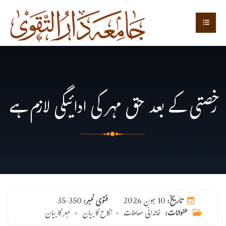
رخصتی کے بعد حق مہر کی ادائیگی لازم ہے
10 جون 2026
تاریخ:
فتوی نمبر:
35-350
عنوانات:
خاندانی معاملات
>
نکاح کا بیان
>
مہر کا بیان