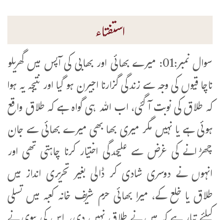
استفتاء
سوال نمبر:01: میرے بھائی اور بھابی کی آپس میں گھریلو
ناچا قیوں کی وجہ سے زندگی گزارنا اجیرن ہو گیا اور نتیجہ یہ ہوا
کہ طلاق کی نوبت آگئی، اب اللہ ہی گواہ ہے کہ طلاق واقع
ہوئی ہے یا نہیں مگر میری بھا بھی میرے بھائی سے جان
چھڑانے کی غرض سے علیحدگی اختیار کرنا چاہتی تھی اور
انہوں نے دوسری شادی کر ڈالی بغیر تحریری انداز میں
طلاق یا خلع کے، میرا بھائی حرم شریف خانہ کعبہ میں تسلی
کیلئے تیار ہے کہ میں نے طلاق نہیں دی، اس کی بیوی نے