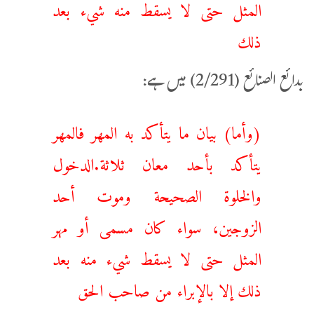
المثل حتى لا يسقط منه شيء بعد
ذلك
بدائع الصنائع (2/291) میں ہے:
(‌وأما) ‌بيان ‌ما ‌يتأكد به المهر فالمهر
يتأكد بأحد معان ثلاثة.الدخول
والخلوة الصحيحة وموت أحد
الزوجين، سواء كان مسمى أو مهر
المثل حتى لا يسقط شيء منه بعد
ذلك إلا بالإبراء من صاحب الحق