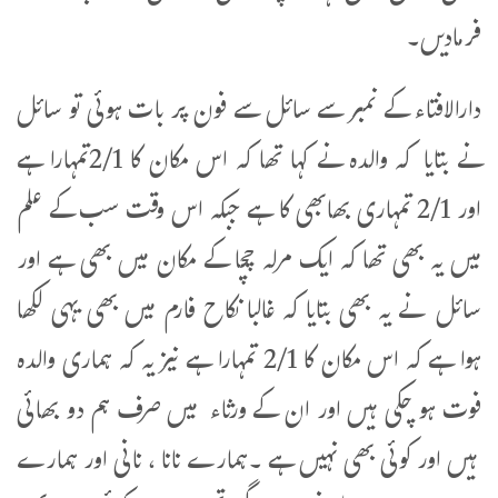
فرمادیں۔
دارالافتاء کے نمبر سے سائل سے فون پر بات ہوئی تو سائل
نے بتایا کہ والدہ نے کہا تھا کہ اس مکان کا 2/1تمہارا ہے
اور 2/1 تمہاری بھابھی کا ہے جبکہ اس وقت سب کے علم
میں یہ بھی تھا کہ ایک مرلہ چچا کے مکان میں بھی ہے اور
سائل نے یہ بھی بتایا کہ غالبا نکاح فارم میں بھی یہی لکھا
ہوا ہے کہ اس مکان کا 2/1 تمہارا ہے نیز یہ کہ ہماری والدہ
فوت ہو چکی ہیں اور ان کے ورثاء میں صرف ہم دو بھائی
ہیں اور کوئی بھی نہیں ہے ۔ہمارے نانا ، نانی اور ہمارے