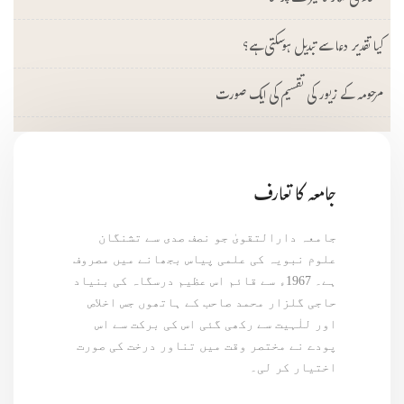
کیا تقدیر دعا سے تبدیل ہوسکتی ہے؟
مرحومہ کے زیور کی تقسیم کی ایک صورت
جامعہ کا تعارف
جامعہ دارالتقویٰ جو نصف صدی سے تشنگان
علوم نبویہ کی علمی پیاس بجھانے میں مصروف
ہے۔ 1967ء سے قائم اس عظیم درسگاہ کی بنیاد
حاجی گلزار محمد صاحب کے ہاتھوں جس اخلاص
اور للٰہیت سے رکھی گئی اس کی برکت سے اس
پودے نے مختصر وقت میں تناور درخت کی صورت
اختیار کر لی۔