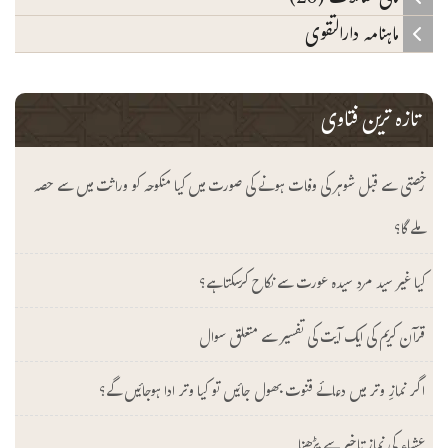
ماہنامہ دارالتقوی
تازہ ترین فتاوی
رخصتی سے قبل شوہر کی وفات ہونے کی صورت میں کیا منکوحہ کو وراثت میں سے حصہ
ملے گا؟
کیا غیر سید مرد سیدہ عورت سے نکاح کرسکتا ہے؟
قرآن کریم کی ایک آیت کی تفسیر سے متعلق سوال
اگر نمازِ وتر میں دعائے قنوت بھول جائیں تو کیا وتر ادا ہوجائیں گے؟
عشاء کی نماز تاخیر سے پڑھنا