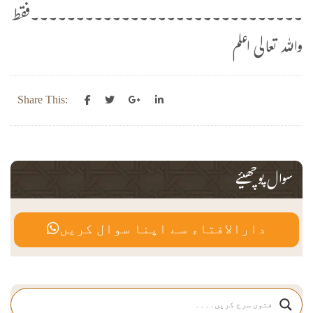
۔۔۔۔۔۔۔۔۔۔۔۔۔۔۔۔۔۔۔۔۔۔۔۔۔۔۔۔۔۔فقط
واللہ تعالی اعلم
Share This:
سوال پوچھیئے
دارالافتاء سے اپنا سوال کریں