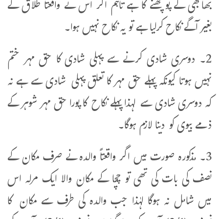
بھابھی کے پوچھنے کا ہے تاہم اگر اس نے واقعتاً طلاق کے
بغیر آگے نکاح کرلیا ہے تو یہ نکاح نہیں ہوا۔
2۔ دوسری شادی کرنے سے پہلی شادی کا حق مہر ختم
نہیں ہوتا کیونکہ پہلے حق مہر کا تعلق پہلی شادی سے ہے نہ
کہ دوسری شادی سے لہذا پہلے نکاح کا پورا حق مہر شوہر کے
ذمے بیوی کو دینا لازم ہوگا۔
3۔ مذکورہ صورت میں اگر واقعتاً والدہ نے صرف مکان کے
نصف کی بات کی تھی تو چچا کے مکان والا ایک مرلہ اس
میں شامل نہ ہوگا لہٰذا جب والدہ کی طرف سے مکان کا