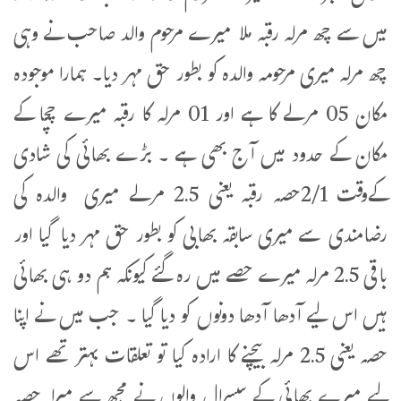
میں سے چھ مرلہ رقبہ ملا میرے مرحوم والد صاحب نے وہی
چھ مرلہ میری مرحومہ والدہ کو بطور حق مہر دیا۔ ہمارا موجودہ
مکان 05 مرلے کا ہے اور 01 مرلہ کا رقبہ میرے چچا کے
مکان کے حدود میں آج بھی ہے ۔ بڑے بھائی کی شادی
کےوقت 2/1حصہ رقبہ یعنی 2.5 مرلے میری والدہ کی
رضامندی سے میری سابقہ بھابی کو بطور حق مہر دیا گیا اور
باقی 2.5 مرلہ میرے حصے میں رہ گئے کیونکہ ہم دو ہی بھائی
ہیں اس لیے آدھا آدھا دونوں کو دیا گیا ۔ جب میں نے اپنا
حصہ یعنی 2.5 مرلہ بیچنے کا ارادہ کیا تو تعلقات بہتر تھے اس
لیے میرے بھائی کے سسرال والوں نے مجھ سے میرا حصہ