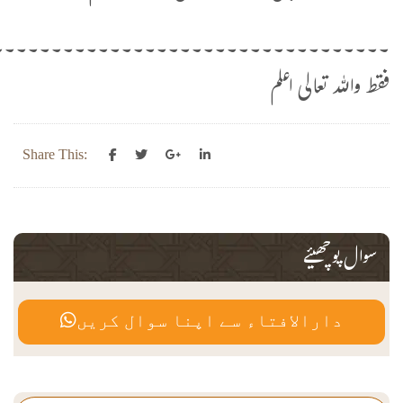
۔۔۔۔۔۔۔۔۔۔۔۔۔۔۔۔۔۔۔۔۔۔۔۔۔۔۔۔۔۔۔۔۔۔
فقط واللہ تعالی اعلم
Share This:
سوال پوچھیئے
دارالافتاء سے اپنا سوال کریں