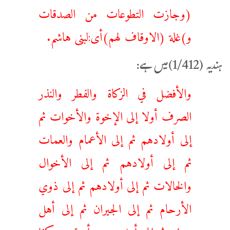
(وجازت التطوعات من الصدقات
و)غلة (الاوقاف لهم)أى:لبنى هاشم.
ہندیہ (1/412)میں ہے:
والأفضل في الزكاة والفطر والنذر
الصرف أولا إلى الإخوة والأخوات ثم
إلى أولادهم ثم إلى الأعمام والعمات
ثم إلى أولادهم ثم إلى الأخوال
والخالات ثم إلى أولادهم ثم إلى ذوي
الأرحام ثم إلى الجيران ثم إلى أهل
حرفته ثم إلى أهل مصره أو قريته كذا