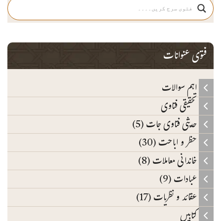
فتوی عنوانات
اہم سوالات
تحقیقی فتاوی
حدیثی فتاوی جات (5)
حظر و اباحت (30)
خاندانی معاملات (8)
عبادات (9)
عقائد و نظریات (17)
کتابیں