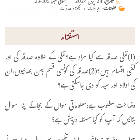
24 اپریل 2024
تاریخ:
فتوی نمبر:
23-105
عنوانات:
عبادات
>
زکوۃ و صدقات
استفتاء
(1)نفلی صدقہ سے کیا مراد ہے؟نفلی کے علاوہ صدقہ کی اور
کتنی اقسام ہیں؟(2)صدقہ کی کونسی قسم بہن بھائیوں،ان
کی اولاد اور سید کو دی جاسکتی ہے؟
وضاحت مطلوب ہے:معلوماتی سوال کے بجائے اپنا سوال
بتائیں کہ آپ کو کیا مسئلہ درپیش ہے؟