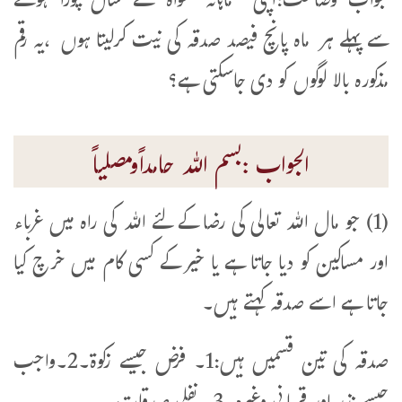
جواب وضاحت:اپنی ماہانہ تنخواہ سے سال پورا ہونے
سےپہلے ہر ماہ پانچ فیصد صدقہ کی نیت کرلیتا ہوں ،یہ رقم
مذکورہ بالا لوگوں کو دی جاسکتی ہے؟
الجواب :بسم اللہ حامداًومصلیاً
(1) جو مال اللہ تعالی کی رضا کے لئے اللہ کی راہ میں غرباء
اور مساکین کو دیا جاتا ہے یا خیر کے کسی کام میں خرچ کیا
جاتا ہے اسے صدقہ کہتے ہیں۔
صدقہ کی تین قسمیں ہیں:1۔ فرض جیسے زکوۃ۔2۔واجب