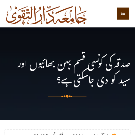
صدقہ کی کونسی قسم بہن بھائیوں اور
سید کو دی جاسکتی ہے؟