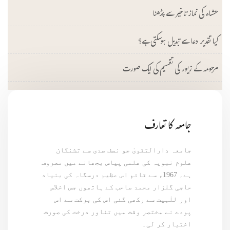
عشاء کی نماز تاخیر سے پڑھنا
کیا تقدیر دعا سے تبدیل ہوسکتی ہے؟
مرحومہ کے زیور کی تقسیم کی ایک صورت
جامعہ کا تعارف
جامعہ دارالتقویٰ جو نصف صدی سے تشنگان
علوم نبویہ کی علمی پیاس بجھانے میں مصروف
ہے۔ 1967ء سے قائم اس عظیم درسگاہ کی بنیاد
حاجی گلزار محمد صاحب کے ہاتھوں جس اخلاص
اور للٰہیت سے رکھی گئی اس کی برکت سے اس
پودے نے مختصر وقت میں تناور درخت کی صورت
اختیار کر لی۔