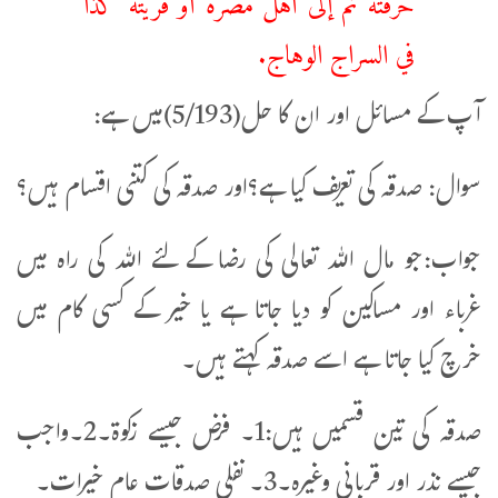
في السراج الوهاج.
آپ کے مسائل اور ان کا حل(5/193)میں ہے:
سوال: صدقہ کی تعریف کیا ہے؟اور صدقہ کی کتنی اقسام ہیں؟
جواب:جو مال اللہ تعالی کی رضا کے لئے اللہ کی راہ میں
غرباء اور مساکین کو دیا جاتا ہے یا خیر کے کسی کام میں
خرچ کیا جاتا ہے اسے صدقہ کہتے ہیں۔
صدقہ کی تین قسمیں ہیں:1۔ فرض جیسے زکوۃ۔2۔واجب
جیسے نذر اور قربانی وغیرہ۔3۔ نفلی صدقات عام خیرات۔