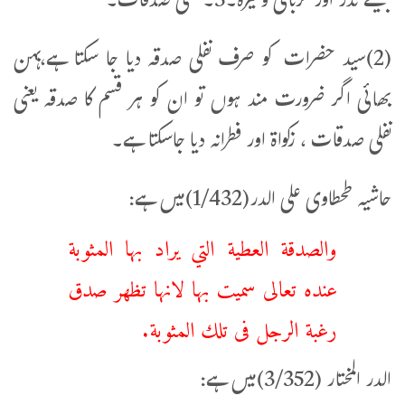
جیسے نذر اور قربانی وغیرہ۔3۔ نفلی صدقات۔
(2)سيد حضرات كو صرف نفلی صدقہ دیا جا سکتا ہے،بہن
بھائی اگر ضرورت مند ہوں تو ان کو ہر قسم کا صدقہ یعنی
نفلی صدقات ، زکواۃ اور فطرانہ دیا جاسکتا ہے۔
حاشیہ طحطاوی علی الدر(1/432)میں ہے:
والصدقة العطية التي يراد بها المثوبة
عنده تعالى سميت بها لانها تظهر صدق
رغبة الرجل فى تلك المثوبة.
الدر المختار (3/352)میں ہے: