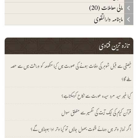
مالی معاملات (20)
ماہنامہ دارالتقوی
تازہ ترین فتاوی
رخصتی سے قبل شوہر کی وفات ہونے کی صورت میں کیا منکوحہ کو وراثت میں سے حصہ
ملے گا؟
کیا غیر سید مرد سیدہ عورت سے نکاح کرسکتا ہے؟
قرآن کریم کی ایک آیت کی تفسیر سے متعلق سوال
اگر نمازِ وتر میں دعائے قنوت بھول جائیں تو کیا وتر ادا ہوجائیں گے؟