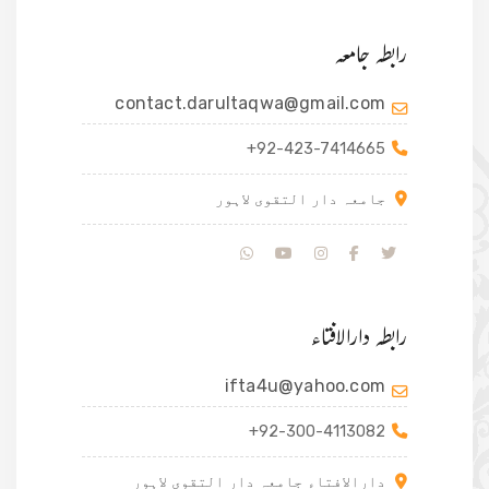
رابطہ جامعہ
contact.darultaqwa@gmail.com
+92-423-7414665
جامعہ دار التقوی لاہور
رابطہ دارالافتاء
ifta4u@yahoo.com
+92-300-4113082
دارالافتاء جامعہ دار التقوی لاہور