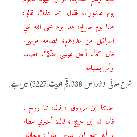
يوم عاشوراء، فقال: “ما هذا”. قالوا:
هذا يوم صالح، هذا يوم نجى الله نبي
إسرائيل من عدوهم، فصامه موسى.
قال: “‌فأنا ‌أحق ‌بموسى منكم”. فصامه
وأمر بصيامه۔
شرح معانی الاثار(ص:338،رقم الحدیث:3227) میں ہے:
حدثنا ابن مرزوق ، قال: ثنا روح ،
قال: ثنا ابن جريج ، قال: أخبرني عطاء
، أنه سمع ابن عباس يقول: «‌خالفوا