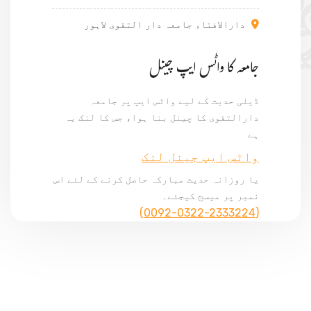
دارالافتاء جامعہ دار التقوی لاہور
جامعہ کا واٹس ایپ چینل
ڈیلی حدیث کے لیے واٹس ایپ پر جامعہ
دارالتقوی کا چینل بنا ہوا، جس کا لنک یہ
ہے
واٹس ایپ جینل لنک
یا روزانہ حدیث مبارکہ حاصل کرنے کے لئے اس
نمبر پر میسج کیجئے۔
(0092-0322-2333224)
© Copyright 2024, All Rights Reserved