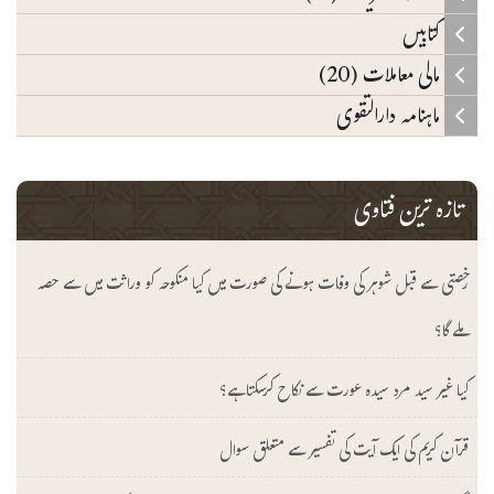
کتابیں
مالی معاملات (20)
ماہنامہ دارالتقوی
تازہ ترین فتاوی
رخصتی سے قبل شوہر کی وفات ہونے کی صورت میں کیا منکوحہ کو وراثت میں سے حصہ
ملے گا؟
کیا غیر سید مرد سیدہ عورت سے نکاح کرسکتا ہے؟
قرآن کریم کی ایک آیت کی تفسیر سے متعلق سوال