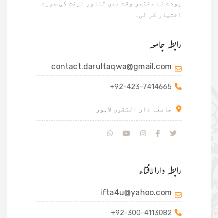
پودے نے مختصر وقت میں تناور درخت کی صورت
اختیار کر لی۔
رابطہ جامعہ
contact.darultaqwa@gmail.com
+92-423-7414665
جامعہ دار التقوی لاہور
رابطہ دارالافتاء
ifta4u@yahoo.com
+92-300-4113082