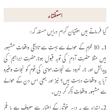
استفتاء
کیا فرماتے ہیں مفتیان کرام درایں مسئلہ کہ:
1۔ 10 محرم کے حوالے سے بہت سے تاریخی واقعات مشہور
ہیں مثلا حضرت آدم ؑ کی توبہ قبول ہونا،حضرت ابراہیم ؑ کی
پیدائش اور نار نمرود سے نجات،موسی ؑ کی قوم کو نجات وغیرہ
آیا یہ واقعات درست ہیں؟ نیز اور بھی اس دن کے حوالے
سے مشہور واقعات ذکر کر دیں۔
2۔ابتداء سے یہ دن خوشی کے اعتبار سے معروف ہے یا غم