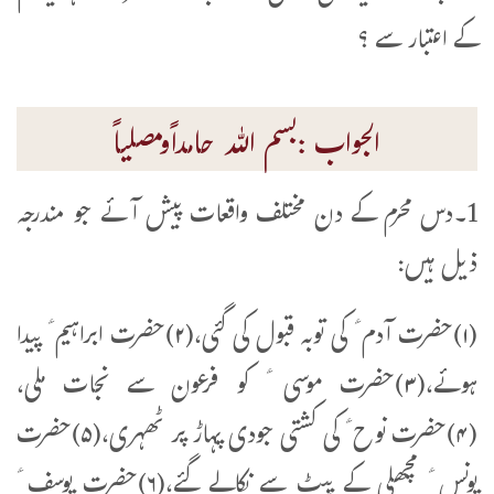
کے اعتبار سے ؟
الجواب :بسم اللہ حامداًومصلیاً
1۔دس محرم کے دن مختلف واقعات پیش آئے جو مندرجہ
ذیل ہیں:
(۱)حضرت آدم ؑ کی توبہ قبول کی گئی،(۲)حضرت ابراہیم ؑ پیدا
ہوئے،(۳)حضرت موسی ؑ کو فرعون سے نجات ملی،
(۴)حضرت نوح ؑ کی کشتی جودی پہاڑ پر ٹھہری،(۵)حضرت
یونس ؑ مچھلی کے پیٹ سے نکالے گئے،(۶)حضرت یوسف ؑ