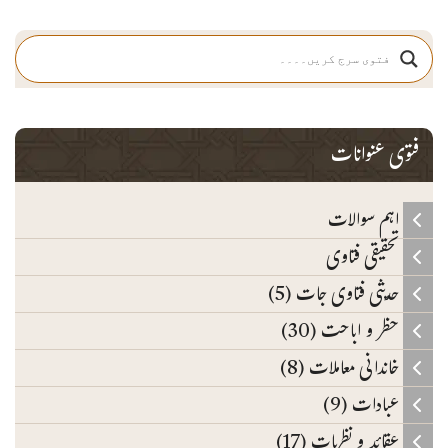
فتوی عنوانات
اہم سوالات
تحقیقی فتاوی
حدیثی فتاوی جات (5)
حظر و اباحت (30)
خاندانی معاملات (8)
عبادات (9)
عقائد و نظریات (17)