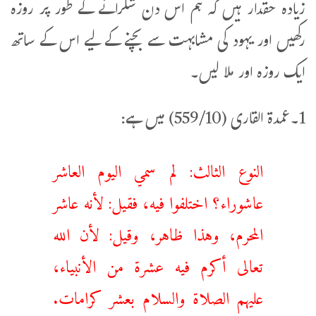
زیادہ حقدار ہیں کہ ہم اس دن شکرانے کے طور پر روزہ
رکھیں اور یہود کی مشابہت سے بچنے کے لیے اس کے ساتھ
ایک روزہ اور ملا لیں۔
1۔عمدة القاری (559/10) میں ہے:
النوع الثالث: لم سمي اليوم العاشر
عاشوراء؟ اختلفوا فيه، فقيل: لأنه عاشر
المحرم، وهذا ظاهر، وقيل: لأن الله
تعالى أكرم فيه عشرة من الأنبياء،
عليهم الصلاة والسلام بعشر كرامات.