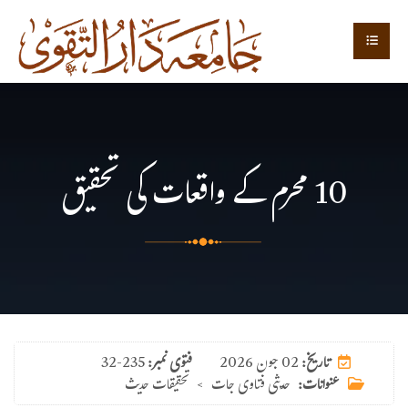
10 محرم کے واقعات کی تحقیق
02 جون 2026
تاریخ:
فتوی نمبر:
32-235
عنوانات:
حدیثی فتاوی جات
>
تحقیقات حدیث