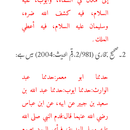
السلام، فيه كشف الله ضره،
وسليمان عليه السلام، فيه أعطي
الملك۔
2۔صحیح بخاری (2/981،رقم الحدیث:2004) میں ہے:
حدثنا ابو معمر:حدثنا عبد
الوارث:حدثنا ايوب:حدثنا عبد الله بن
سعيد بن جبير عن ابيه، عن ابن عباس
رضي الله عنهما قال:قدم النبي صلى الله
عليه وسلم المدينة، فرأى اليهود تصوم