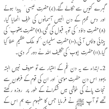
گہرے کنویں سے نکالے گئے،(۷)حضرت عیسی ؑ پیدا ہوئے
اور دس محرم کے دن انہیں آسمانوں کی طرف اٹھایا گیا،
(۸)حضرت داؤد ؑ کی توبہ قبول کی گئی،(۹)حضرت یعقوب ؑ کی
بینائی واپس آئی،(۱۰)حضرت سلیمان ؑ کو ملک عظیم عطا کیا
گیا،(۱۱)حضرت ایوب ؑ کی تکلیف اللہ نے دور کر دی۔
2۔ابتداء سے یہ دن غم کے اعتبار سے تو معروف نہیں البتہ
یہود اس دن حضرت موسی ؑ اور ان کی قوم کے فرعون سے
نجات پانے کی خوشی میں شکرانے کے طور پر روزہ رکھتے
تھے تو آپ ﷺ نے فرمایا جس کا مفہوم ہے ہم اس کے