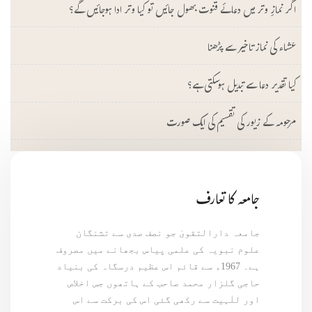
اگر نمازِ وتر میں دعائے قنوت بھول جائیں تو کیا وتر ادا ہوجائیں گے؟
عشاء کی نماز تاخیر سے پڑھنا
کیا تقدیر دعا سے تبدیل ہوسکتی ہے؟
مرحومہ کے زیور کی تقسیم کی ایک صورت
جامعہ کا تعارف
جامعہ دارالتقویٰ جو نصف صدی سے تشنگان
علوم نبویہ کی علمی پیاس بجھانے میں مصروف
ہے۔ 1967ء سے قائم اس عظیم درسگاہ کی بنیاد
حاجی گلزار محمد صاحب کے ہاتھوں جس اخلاص
اور للٰہیت سے رکھی گئی اس کی برکت سے اس