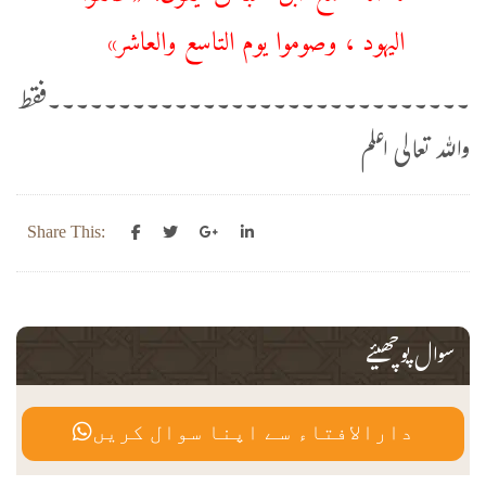
‌اليهود ، وصوموا يوم التاسع والعاشر»
۔۔۔۔۔۔۔۔۔۔۔۔۔۔۔۔۔۔۔۔۔۔۔۔۔۔۔۔۔۔فقط
واللہ تعالی اعلم
Share This:
سوال پوچھیئے
دارالافتاء سے اپنا سوال کریں