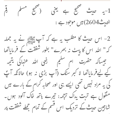
1-یہ حدیث صحیح ہے یعنی (صحیح مسلم رقم
الحدیث2604)میں موجود ہے :
2- اس حدیث کا مطلب یہ ہے کہ آپﷺ نے یہ جملہ
کہ” اللہ اس کا پیٹ نہ بھرے” بطور شفقت کے فرمایاتھا
جیساکہ حضرت ام سلیم رضی اللہ عنہاکی یتیمہ
کیےلیےفرمایاتھا لا كبر سنك (آپ بڑی نہ ہو) حالانکہ آپؐ
کی یہ مراد نہیں تھی ایسے ہی اور صحابہ کرام کے بارے میں
منقول ہے تربت يداك ترجمہ: تیرے ہاتھ خاک آلود ہوں۔
شارحین حدیث کے نزدیک اس قسم کے تمام جملے شفقت پر