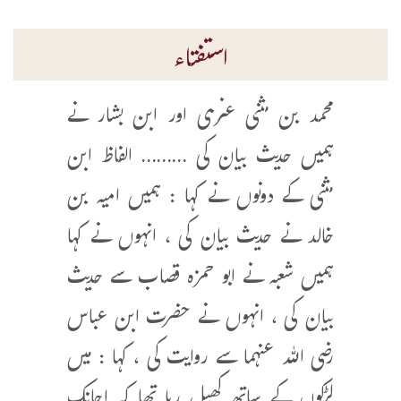
استفتاء
محمد بن مثنی عنزی اور ابن بشار نے
ہمیں حدیث بیان کی ……… الفاظ ابن
مثنی کے دونوں نے کہا : ہمیں امیہ بن
خالد نے حدیث بیان کی ، انہوں نے کہا
ہمیں شعبہ نے ابو حمزہ قصاب سے حدیث
بیان کی ، انہوں نے حضرت ابن عباس
رضی اللہ عنہما سے روایت کی ، کہا : میں
لڑکوں کے ساتھ کھیل رہا تھا کہ اچانک