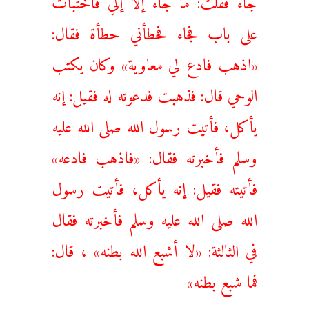
على باب فجاء فحطأني حطأة فقال:
«اذهب ‌فادع ‌لي ‌معاوية» ‌وكان ‌يكتب
‌الوحي قال: فذهبت فدعوته له فقيل: إنه
يأكل، فأتيت رسول الله صلى الله عليه
وسلم فأخبرته فقال: «فاذهب فادعه»
فأتيته فقيل: إنه يأكل، فأتيت رسول
الله صلى الله عليه وسلم فأخبرته فقال
في الثالثة: «لا أشبع الله بطنه» ، قال:
فما شبع بطنه»