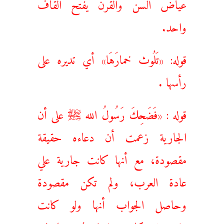
عياض السن والقرن يفتح القاف
واحد.
قوله: «تَلُوث خمارَهَا» أي تديره على
رأسها .
قوله : «فَضَحِكَ رَسُولُ الله ﷺ على أن
الجارية زعمت أن دعاءه حقيقة
مقصودة، مع أنها كانت جارية علي
عادة العرب، ولم تكن مقصودة
وحاصل الجواب أنها ولو كانت