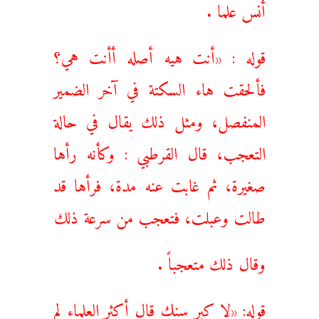
أنس علما .
قوله : «أنت هيه أصله أأنت هي؟
فألحقت هاء السكتة في آخر الضمير
المنفصل، ومثل ذلك يقال في حالة
التعجب، قال القرطبي : وكأنه رأها
صغيرة، ثم غابت عنه مدة، فرأها قد
طالت وعبلت، فتعجب من سرعة ذلك
وقال ذلك متعجباً .
قوله: «لا كبر سنك قال أكثر العلماء لم