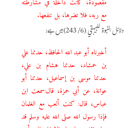
مقصودة، كانت داخلة في مشارطته
مع ربه، فلا تضرها، بل تنفعها.
دلائل النبوة للبيہقي (6/ 243)میں ہے:
أخبرناه أبو عبد الله الحافظ، حدثنا علي
بن حمشاد، حدثنا هشام بن علي،
حدثنا موسى بن إسماعيل، حدثنا أبو
عوانة، عن أبي حمزة، قال:سمعت ابن
عباس، قال: كنت ألعب مع الغلمان
فإذا رسول الله صلى الله عليه وسلم قد
جاء فقلت: ما جاء إلا إلي فاختبأت