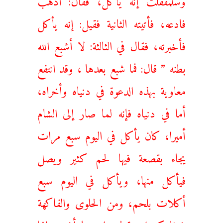
فادعه، فأتيته الثانية فقيل: إنه يأكل
فأخبرته، فقال في الثالثة: لا أشبع الله
بطنه ” قال: فما شبع بعدها ، وقد انتفع
معاوية بهذه الدعوة في دنياه وأخراه،
أما في دنياه فإنه لما صار إلى الشام
أميرا، كان يأكل في اليوم سبع مرات
يجاء بقصعة فيها لحم كثير ويصل
فيأكل منها، ويأكل في اليوم سبع
أكلات بلحم، ومن الحلوى والفاكهة
شيئا كثيرا ويقول والله ما أشبع وإنما