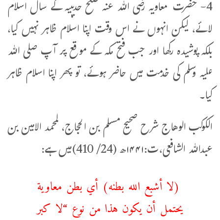
4- حضرت معاویہ رضی اللہ عنہ صلح حدیبیہ کے سال اسلام
لائے، لیکن انہوں نے اس وقت اپنا اسلام ظاہر نہیں کیا،
بلکہ پوشیدہ رکھا اور جب فتح مکہ کے موقع پر آپ صلی اللہ
علیہ وسلم کی خدمت میں حاضر ہوئے، تو پھر اپنا اسلام ظاہر
کیا۔
الكوكب الوهاج شرح صحيح مسلم بن الحجاج، لمحمد الامین بن
عبداللہ الشافعی،ت:۱۴۴۱ھ (24/ 410)میں ہے:
(لا أشبع الله بطنه) أي بطن معاوية
يحتمل أن يكون هذا من نوع “لا كبر