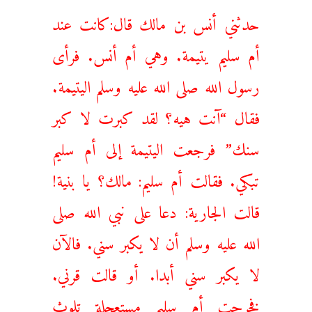
حدثني أنس بن مالك قال:كانت عند
أم سليم يتيمة. وهي أم أنس. فرأى
رسول الله صلى الله عليه وسلم اليتيمة.
فقال “‌آنت ‌هيه؟ ‌لقد ‌كبرت لا كبر
سنك” فرجعت اليتيمة إلى أم سليم
تبكي. فقالت أم سليم: مالك؟ يا بنية!
قالت الجارية: دعا على نبي الله صلى
الله عليه وسلم أن لا يكبر سني. فالآن
لا يكبر سني أبدا. أو قالت قرني.
فخرجت أم سليم مستعجلة تلوث