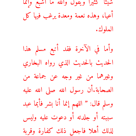
أعيا، وهذه نعمة ومعدة يرغب فيها كل
الملوك.
وأما في الآخرة فقد أتبع مسلم هذا
الحديث بالحديث الذي رواه البخاري
وغيرهما من غير وجه عن جماعة من
الصحابة.أن رسول الله صلى الله عليه
وسلم قال: ” اللهم إنما أنا بشر فأيما عبد
سببته أو جلدته أو دعوت عليه وليس
لذلك أهلا فاجعل ذلك كفارة وقربة