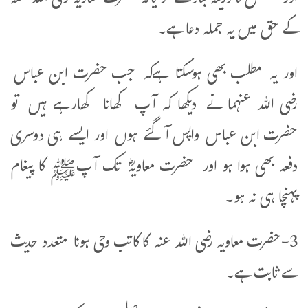
اور بخشش کا ذریعہ بنادے گو یاکہ حضرت معاویہ رضی اللہ عنہ
کے حق میں یہ جملہ دعا ہے۔
اور یہ مطلب بھی ہوسکتا ہےکہ جب حضرت ابن عباس
رضی اللہ عنہما نے دیکھا کہ آپ کھانا کھارہے ہیں تو
حضرت ابن عباس واپس آگئے ہوں اور ایسے ہی دوسری
دفعہ بھی ہوا ہو اور حضرت معاویہؓ تک آپﷺ کا پیغام
پہنچا ہی نہ ہو۔
3-حضرت معاویہ رضی اللہ عنہ کا کاتب وحی ہونا متعدد حدیث
سے ثابت ہے۔