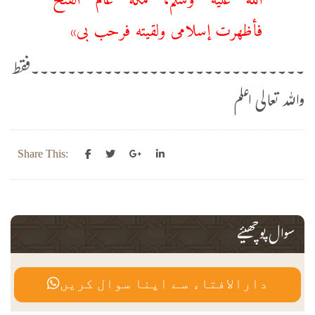
فأظهرت إسلامى ولقيته فرحب بى»
۔۔۔۔۔۔۔۔۔۔۔۔۔۔۔۔۔۔۔۔۔۔۔۔۔۔۔۔۔۔فقط
واللہ تعالی اعلم
Share This:
سوال پوچھیئے
دارالافتاء سے اپنا سوال کریں