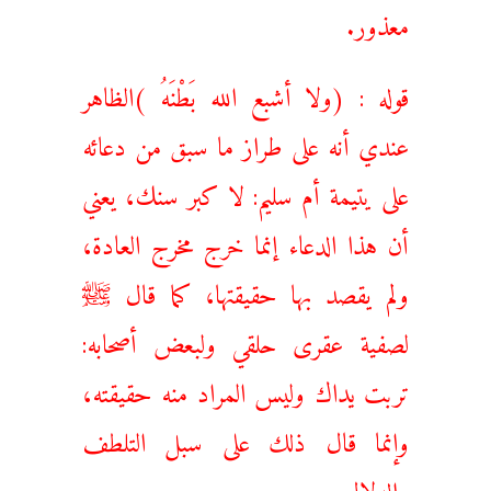
معذور.
قوله : (ولا أشبع الله بَطْنَهُ )الظاهر
عندي أنه على طراز ما سبق من دعائه
على يتيمة أم سليم: لا كبر سنك، يعني
أن هذا الدعاء إنما خرج مخرج العادة،
ولم يقصد بها حقيقتها، كما قال ﷺ
لصفية عقرى حلقي ولبعض أصحابه:
تربت يداك وليس المراد منه حقيقته،
وإنما قال ذلك على سبل التلطف
والدلال.