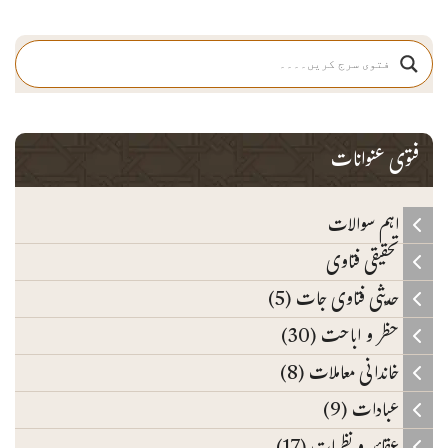
فتوی عنوانات
اہم سوالات
تحقیقی فتاوی
حدیثی فتاوی جات (5)
حظر و اباحت (30)
خاندانی معاملات (8)
عبادات (9)