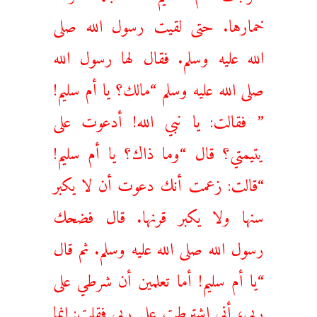
خمارها. حتى لقيت رسول الله صلى
الله عليه وسلم. فقال لها رسول الله
صلى الله عليه وسلم “مالك؟ يا أم سليم!
” فقالت: يا نبي الله! أدعوت على
يتيمتي؟ قال “وما ذاك؟ يا أم سليم!
“قالت: زعمت أنك دعوت أن لا يكبر
سنها ولا يكبر قرنها. قال فضحك
رسول الله صلى الله عليه وسلم. ثم قال
“يا أم سليم! أما تعلمين أن شرطي على
ربي، أني اشترطت على ربي فقلت: إنما