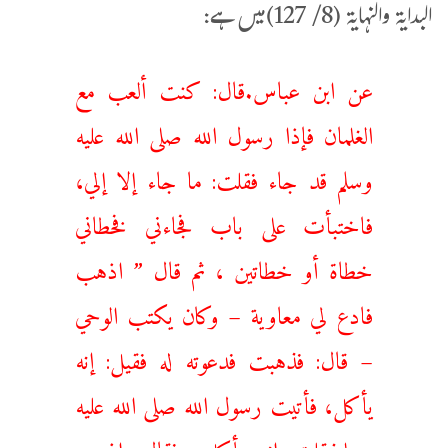
البدایۃ والنہايۃ (8/ 127)میں ہے:
عن ابن عباس.قال: كنت ألعب مع
الغلمان فإذا رسول الله صلى الله عليه
وسلم قد جاء فقلت: ما جاء إلا إلي،
فاختبأت على باب فجاءني فخطاني
خطاة أو خطاتين ، ثم قال ” اذهب
فادع لي معاوية – وكان يكتب الوحي
– قال: فذهبت فدعوته له فقيل: إنه
يأكل، فأتيت رسول الله صلى الله عليه
وسلمفقلت إنه يأكل، فقال: اذهب