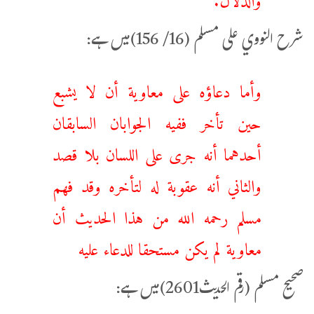
شرح النووي على مسلم (16/ 156)میں ہے:
وأما دعاؤه على معاوية أن لا يشبع
حين تأخر ففيه الجوابان السابقان
أحدهما أنه جرى على اللسان بلا قصد
والثاني أنه عقوبة له لتأخره وقد فهم
مسلم رحمه الله من هذا الحديث أن
معاوية لم يكن مستحقا للدعاء عليه
صحيح مسلم (رقم الحدیث2601)میں ہے: