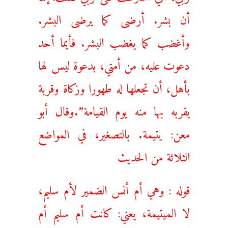
أن بشر. أرضى كما يرضى البشر.
وأغضب كما يغضب البشر. فأيما أحد
دعوت عليه، من أمتي، بدعوة ليس لها
بأهل، أن تجعلها له طهورا وزكاة وقربة
يقربه بها منه يوم القيامة”.وقال أبو
معن: يتيمة. بالتصغير، في المواضع
الثلاثة من الحديث
قوله : وهي أم أنس الضمير لأم سليم،
لا الميتيمة، يعني: كانت أم سليم أم