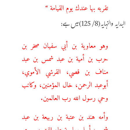
تقربه بها عندك يوم القيامة “
البدایہ والنہایہ(8/ 125)میں ہے:
وهو معاوية بن أبي سفيان صخر بن
حرب بن أمية بن عبد شمس بن عبد
مناف بن قصي، القرشي الأموي،
أبوعبد الرحمن، خال المؤمنين، وكاتب
وحي رسول الله رب العالمين.
وأمه هند بن عتبة بن ربيعة بن عبد
شمس، ‌أسلم ‌معاوية ‌عام ‌الفتح، وروي