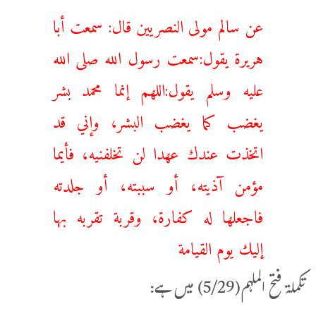
عن ‌سالم مولى النصريين قال: سمعت ‌أبا
هريرة يقول:سمعت رسول الله صلى الله
عليه وسلم يقول:اللهم إنما محمد بشر
يغضب كما يغضب البشر، وإني قد
اتخذت عندك عهدا لن تخلفنيه، فأيما
مؤمن آذيته، أو سببته، أو جلدته
فاجعلها له كفارة، وقربة تقربه بها
إليك يوم القيامة
تکملۃ فتح الملہم(5/29) میں ہے: