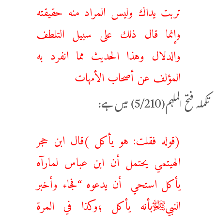
تربت يداك وليس المراد منه حقيقته
وإنما قال ذلك على سبيل التلطف
والدلال وهذا الحديث مما انفرد به
المؤلف عن أصحاب الأمهات
تکملہ فتح الملہم(5/210) میں ہے:
(قوله فقلت: هو يأكل )قال ابن حجر
الهيتمي يحتمل أن ابن عباس لمارآه
يأكل استحي أن يدعوه “فجاء وأخبر
النبيﷺبأنه يأكل ؛وكذا في المرة