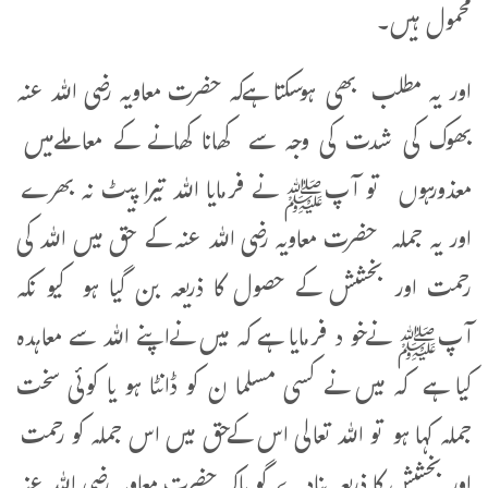
محمول ہیں۔
اور یہ مطلب بھی ہوسکتا ہےکہ حضرت معاویہ رضی اللہ عنہ
بھوک کی شدت کی وجہ سے کھانا کھانے کے معاملےمیں
معذورہوں تو آپﷺ نے فرمایا اللہ تیرا پیٹ نہ بھرے
اور یہ جملہ حضرت معاویہ رضی اللہ عنہ کے حق میں اللہ کی
رحمت اور بخشش کے حصول کا ذریعہ بن گیا ہو کیو نکہ
آپﷺ نےخو د فرمایا ہے کہ میں نےاپنے اللہ سے معاہدہ
کیا ہے کہ میں نے کسی مسلما ن کو ڈانٹا ہو یا کوئی سخت
جملہ کہا ہو تو اللہ تعالی اس کےحق میں اس جملہ کو رحمت