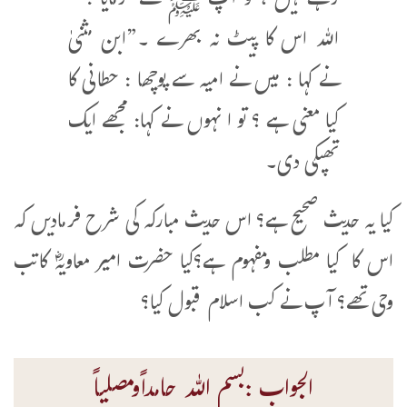
رہے ہیں ، تو آپ ﷺ نے فرمایا : ”
اللہ اس کا پیٹ نہ بھرے ۔”ابن مثنیٰ
نے کہا : میں نے امیہ سے پوچھا : حطانی کا
کیا معنی ہے ؟ تو ا نہوں نے کہا: مجھے ایک
تھپکی دی۔
کیا یہ حدیث صحیح ہے؟ اس حدیث مبارکہ کی شرح فرمادیں کہ
اس کا کیا مطلب ومفہوم ہے؟کیا حضرت امیر معاویہؓ کاتب
وحی تھے؟ آپ نے کب اسلام قبول کیا؟
الجواب :بسم اللہ حامداًومصلیاً