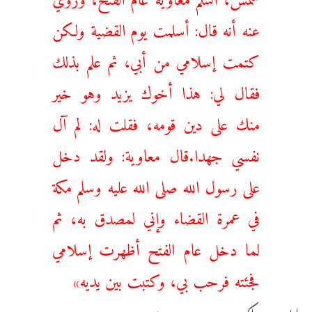
عنه أنه قال: أسلمت يوم القضية ولكن
كتمت إسلامي من أبي، ثم علم بذلك
فقال لي: هذا أخوك يزيد وهو خير
منك على دين قومه، فقلت له: لم آل
نفسي جهدا.قال معاوية: ولقد دخل
على رسول الله صلى الله عليه وسلم مكة
في عمرة القضاء وإني لمصدق به، ثم
لما دخل عام الفتح أظهرت إسلامي
فجئته فرحب بي، وكتبت بين يديه»