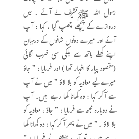
رسول الله ﷺتشریف لے آئے ، میں
دروازے کے پیچھے چھپ گیا ، کہا : آپ
آئے اور میرے دونوں شانوں کے درمیان
اپنے کھلے ہاتھ سے ہلکی سی ضرب لگائی
(مقصود پیار کا اظہار تھا ) اور فرمایا : ” جاؤ
میرے لیے معاویہ کو بلا لاؤ ” میں نے آپ
سے آ کر کہا : وہ کھانا کھا رہے ہیں۔ آپ
نے دوبارہ مجھ سے فرمایا : ” جاؤ ، معاویہ کو
بلا لاؤ ۔” میں نے پھر آ کر کہا : وہ کھانا کھا