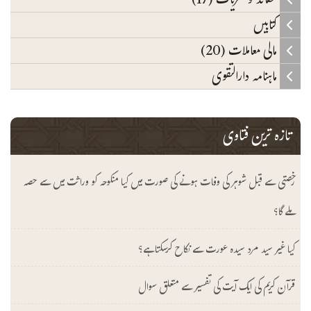
عقائد و نظریات (17)
کتابیں
مالی معاملات (20)
ماہنامہ دارالتقوی
تازہ ترین فتاوی
رخصتی سے قبل شوہر کی وفات ہونے کی صورت میں کیا منکوحہ کو وراثت میں سے حصہ
ملے گا؟
کیا غیر سید مرد سیدہ عورت سے نکاح کرسکتا ہے؟
قرآن کریم کی ایک آیت کی تفسیر سے متعلق سوال