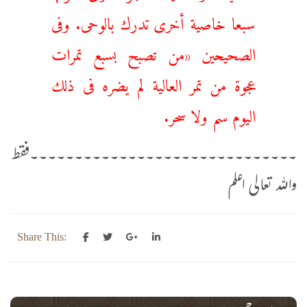
سبعا خاصية أخرى تدرك بالوحى. وفى
الصحيحين «من تصبح بسبع تمرات
عجوة من تمر العالية لم يضره فى ذلك
اليوم سم ولا سحر.
۔۔۔۔۔۔۔۔۔۔۔۔۔۔۔۔۔۔۔۔۔۔۔۔۔۔۔۔۔۔فقط
واللہ تعالی اعلم
Share This: