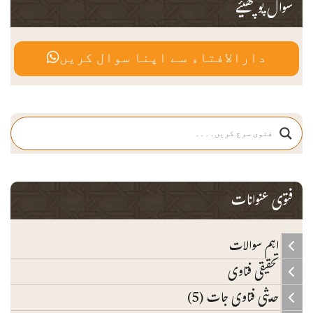
سوال پوچھیئے
دارالافتاء سے اپنا سوال کریں
فتوی عنوانات
اہم سوالات
تحقیقی فتاوی
حدیثی فتاوی جات (5)