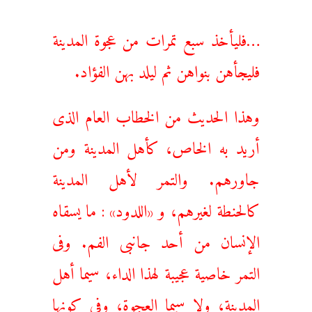
…فليأخذ سبع تمرات من عجوة المدينة
فليجأهن بنواهن ثم ليلد بهن الفؤاد.
وهذا الحديث من الخطاب العام الذى
أريد به الخاص، كأهل المدينة ومن
جاورهم. والتمر لأهل المدينة
كالحنطة لغيرهم، و «اللدود» : ما يسقاه
الإنسان من أحد جانبى الفم. وفى
التمر خاصية عجيبة لهذا الداء، سيما أهل
المدينة، ولا سيما العجوة، وفى كونها