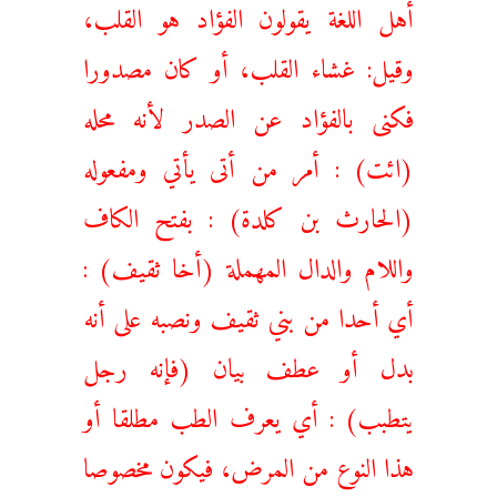
أهل اللغة يقولون الفؤاد هو القلب،
وقيل: غشاء القلب، أو كان مصدورا
فكنى بالفؤاد عن الصدر لأنه محله
(ائت) : أمر من أتى يأتي ومفعوله
(الحارث بن كلدة) : بفتح الكاف
واللام والدال المهملة (أخا ثقيف) :
أي أحدا من بني ثقيف ونصبه على أنه
بدل أو عطف بيان (فإنه رجل
يتطبب) : أي يعرف الطب مطلقا أو
هذا النوع من المرض، فيكون مخصوصا