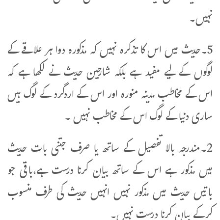
نہیں۔
5۔حدیث میں اس کا تذکرہ نہیں کہ مذکورہ دوا ہر علاقے کے
لوگوں کے لیے مفید ہے بلکہ شارحین حدیث نے لکھا ہے کہ
اس کے مخاطب مدینہ منورہ اور اس کے اردگرد کے لوگ ہیں
ساری دنیا کے لوگ اس کے مخاطب نہیں ۔
2۔مندرجہ بالا تفصیل کے ساتھ یا صرف جتنی بات حدیث
میں مذکور ہے اس کے ساتھ بیان کرنا درست ہے،باقی جو
باتیں حدیث میں مذکور نہیں انہیں حدیث کی طرف منسوب
کرکے بیان کرنا درست نہیں۔