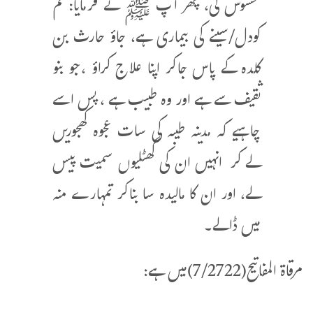
محسوس کی، پھر آپ ﷺ نے فرمایا: تم
کودل/سینے کی بیماری ہے، جاؤ حارث بن
کلدہ کے پاس جاکر اپنا علاج کراؤ ،جو بنو
ثقیف سے ہے اور وہ طبیب ہے ، پس اسے
چاہیے کہ مدینہ طیبہ کی سات عجوہ کھجوریں
لے کر انہیں ان کی گھٹلیوں سمیت پیس
لے، اور ان کا مالیدہ سا بناکر تمہارے منہ
میں ڈالے۔
مرقاۃ المفاتیح(7/2722)میں ہے: