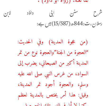
شرح سنن ابی داؤد لابن
رسلان،ت:844ھ(15/587)میں ہے:
(من عجوة المدينة) وفي الحديث:
“العجوة من الجنة”والعجوة نوع من تمر
المدينة أكبر من الصيحاني، يضرب إلى
السواد، من غرس النبي صلى الله عليه
وسلم، والعجوة أجود تمر المدينة،
وقيل: هذا أمر يختص بالمدينة لعظم
بركتها لا أن في التمر تلك الخصيصة.