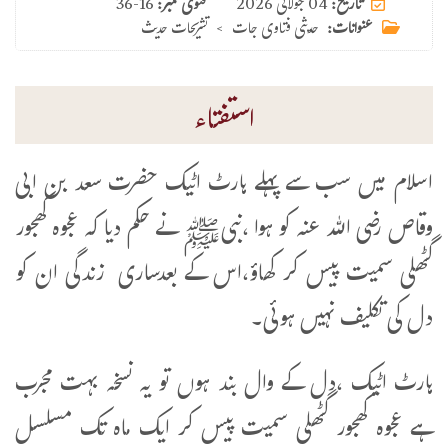
04 جولائی 2026
تاریخ:
فتوی نمبر:
36-16
عنوانات:
حدیثی فتاوی جات
>
تشریحات حدیث
استفتاء
اسلام میں سب سے پہلے ہارٹ اٹیک حضرت سعد بن ابی
وقاص رضی اللہ عنہ کو ہوا ،نبیﷺ نے حکم دیا کہ عجوہ کھجور
گٹھلی سمیت پیس کر کھاؤ،اس کے بعدساری زندگی ان کو
دل کی تکلیف نہیں ہوئی۔
ہارٹ اٹیک ،دل کے وال بند ہوں تو یہ نسخہ بہت مجرب
ہے عجوہ کھجور گٹھلی سمیت پیس کر ایک ماہ تک مسلسل