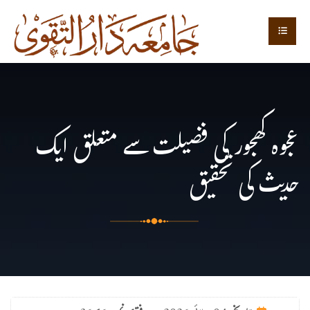
عجوہ کھجور کی فضیلت سے متعلق ایک
حدیث کی تحقیق