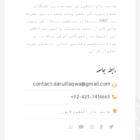
جامعہ دارالتقویٰ جو نصف صدی سے تشنگان
علوم نبویہ کی علمی پیاس بجھانے میں مصروف
ہے۔ 1967ء سے قائم اس عظیم درسگاہ کی بنیاد
حاجی گلزار محمد صاحب کے ہاتھوں جس اخلاص
اور للٰہیت سے رکھی گئی اس کی برکت سے اس
پودے نے مختصر وقت میں تناور درخت کی صورت
اختیار کر لی۔
رابطہ جامعہ
contact.darultaqwa@gmail.com
+92-423-7414665
جامعہ دار التقوی لاہور