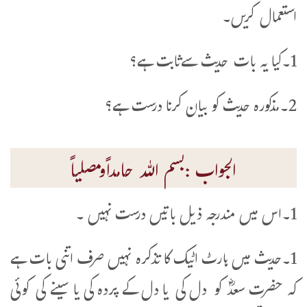
استعمال کریں۔
1۔کیا یہ بات حدیث سےثابت ہے؟
2۔مذکورہ حدیث کو بیان کرنا درست ہے؟
الجواب :بسم اللہ حامداًومصلیاً
1۔اس میں مندرجہ ذیل باتیں درست نہیں ۔
1۔حدیث میں ہارٹ اٹیک کا تذکرہ نہیں صرف اتنی بات ہے
کہ حضرت سعدؓ کو دل کی یا دل کے پردہ کی یا سینے کی کوئی