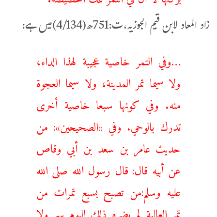
زاد المعاد لابن قیم الجوزیہ،ت:751ھ(4/134)میں ہے:
…وفي التمر خاصية عجيبة لهذا الداء،
ولا سيما تمر المدينة، ولا سيما العجوة
منه. وفي كونها سبعا خاصية أخرى
تدرك بالوحي. وفي «الصحيحين»: من
حديث عامر بن سعد بن أبي وقاص
عن أبيه قال: قال رسول الله صلى الله
عليه وسلم:من تصبح بسبع تمرات من
تمر العالية لم يضره ذلك اليوم سم ولا