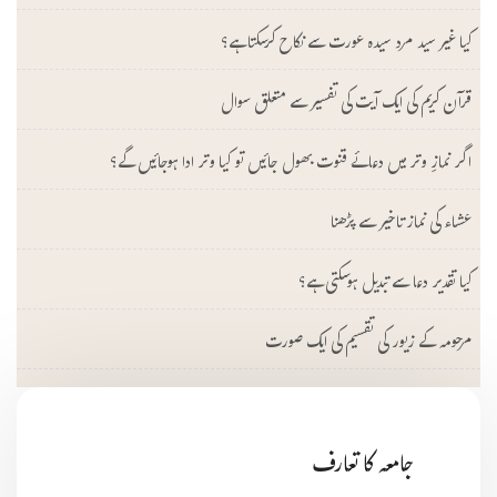
کیا غیر سید مرد سیدہ عورت سے نکاح کرسکتا ہے؟
قرآن کریم کی ایک آیت کی تفسیر سے متعلق سوال
اگر نمازِ وتر میں دعائے قنوت بھول جائیں تو کیا وتر ادا ہوجائیں گے؟
عشاء کی نماز تاخیر سے پڑھنا
کیا تقدیر دعا سے تبدیل ہوسکتی ہے؟
مرحومہ کے زیور کی تقسیم کی ایک صورت
جامعہ کا تعارف