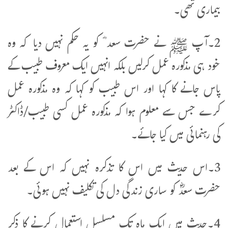
بیماری تھی۔
2۔آپ ﷺ نے حضرت سعد ؓ کو یہ حکم نہیں دیا کہ وہ
خود ہی مذکورہ عمل کرلیں بلکہ انہیں ایک معروف طبیب کے
پاس جانے کا کہا اور اس طبیب کو کہا کہ وہ مذکورہ عمل
کرے جس سے معلوم ہوا کہ مذکورہ عمل کسی طبیب/ڈاکٹر
کی رہنمائی میں کیا جائے۔
3۔اس حدیث میں اس کا تذکرہ نہیں کہ اس کے بعد
حضرت سعدؓ کو ساری زندگی دل کی تکلیف نہیں ہوئی۔
4۔حدیث میں ایک ماہ تک مسلسل استعمال کرنے کا ذکر