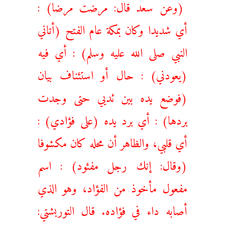
(وعن سعد قال: مرضت مرضا) :
أي شديدا وكان بمكة عام الفتح (أتاني
النبي صلى الله عليه وسلم) : أي فيه
(يعودني) : حال أو استئناف بيان
(فوضع يده بين ثديي حتى وجدت
بردها) : أي برد يده (على فؤادي) :
أي قلبي، والظاهر أن محله كان مكشوفا
(وقال: إنك رجل مفئود) : اسم
مفعول مأخوذ من الفؤاد، وهو الذي
أصابه داء في فؤاده. قال التوربشتي: