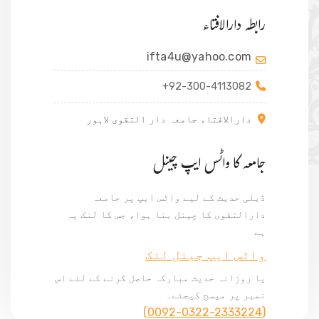
رابطہ دارالافتاء
ifta4u@yahoo.com
+92-300-4113082
دارالافتاء جامعہ دار التقوی لاہور
جامعہ کا واٹس ایپ چینل
ڈیلی حدیث کے لیے واٹس ایپ پر جامعہ
دارالتقوی کا چینل بنا ہوا، جس کا لنک یہ
ہے
واٹس ایپ جینل لنک
یا روزانہ حدیث مبارکہ حاصل کرنے کے لئے اس
نمبر پر میسج کیجئے۔
(0092-0322-2333224)