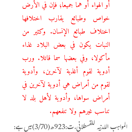
أو الهواء أو هما جميعا؛ فإن في الأرض
خواص وطبائع يقارب اختلافها
اختلاف طبائع الإنسان. وكثير من
النبات يكون في بعض البلاد غذاء
مأكولا، وفي بعضها سما قاتلا. ورب
أدوية لقوم أغذية لآخرين، وأدوية
لقوم من أمراض هي أدوية لآخرين في
أمراض سواها، وأدوية لأهل بلد لا
تناسب غيرهم ولا تنفعهم.
المواہب اللدنیہ للقسطلانی،ت:923ھ(3/70)میں ہے: