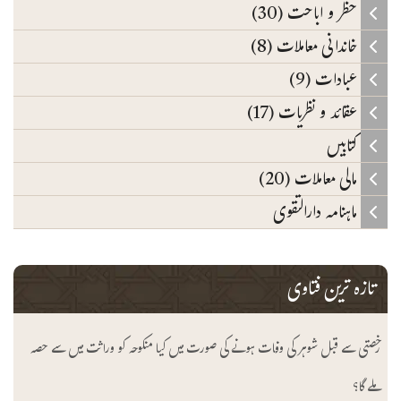
حظر و اباحت (30)
خاندانی معاملات (8)
عبادات (9)
عقائد و نظریات (17)
کتابیں
مالی معاملات (20)
ماہنامہ دارالتقوی
تازہ ترین فتاوی
رخصتی سے قبل شوہر کی وفات ہونے کی صورت میں کیا منکوحہ کو وراثت میں سے حصہ
ملے گا؟