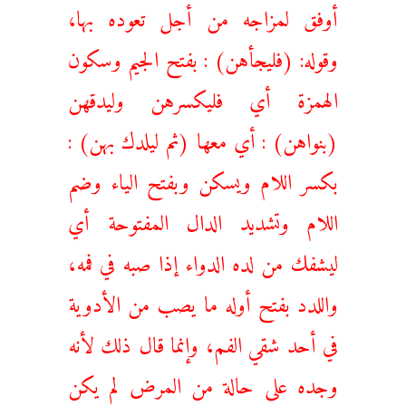
أوفق لمزاجه من أجل تعوده بها،
وقوله: (فليجأهن) : بفتح الجيم وسكون
الهمزة أي فليكسرهن وليدقهن
(بنواهن) : أي معها (ثم ليلدك بهن) :
بكسر اللام ويسكن وبفتح الياء وضم
اللام وتشديد الدال المفتوحة أي
ليشفك من لده الدواء إذا صبه في فمه،
واللدد بفتح أوله ما يصب من الأدوية
في أحد شقي الفم، وإنما قال ذلك لأنه
وجده على حالة من المرض لم يكن