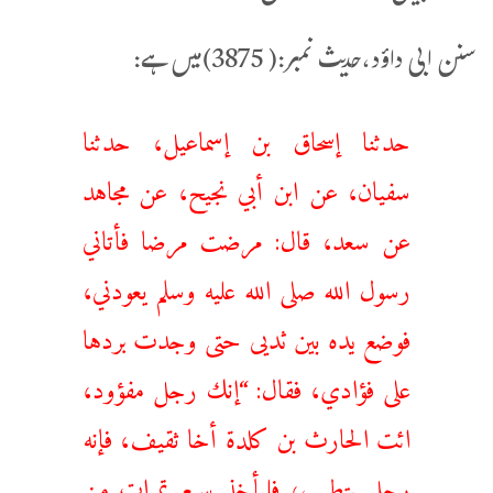
سنن ابی داؤد،حدیث نمبر:( 3875)میں ہے:
حدثنا إسحاق بن إسماعيل، حدثنا
سفيان، عن ابن أبي نجيح، عن مجاهد
عن سعد، قال: مرضت مرضا فأتاني
رسول الله صلى الله عليه وسلم يعودني،
فوضع يده بين ثديى حتى وجدت بردها
على فؤادي، فقال: “إنك رجل مفؤود،
ائت الحارث بن كلدة أخا ثقيف، فإنه
رجل يتطبب، فليأخذ سبع تمرات من