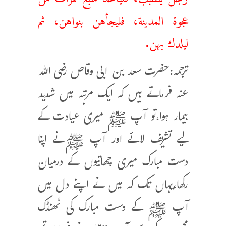
عجوة المدينة، فليجأهن بنواهن، ثم
ليلدك بهن.
ترجمہ:حضرت سعد بن ابی وقاص رضی اللہ
عنہ فرماتے ہیں کہ ایک مرتبہ میں شدید
بیمار ہوا،تو آپ ﷺ میری عیادت کے
لیے تشریف لائے اور آپ ﷺنے اپنا
دست مبارک میری چھاتیوں کے درمیان
رکھا،یہاں تک کہ میں نے اپنے دل میں
آپ ﷺ کے دست مبارک کی ٹھنڈک