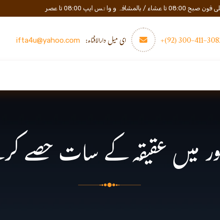
المشافہ و واٹس ایپ 08:00 تا عصر
3082-411-300 (
ای میل دارالافتاء:
ifta4u@yahoo.com
عصری تعلیم
مزید
رابطه
ر میں عقیقہ کے سات حصے کرنے