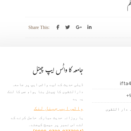
م
Share This:
جامعہ کا واٹس ایپ چینل
ifta
ڈیلی حدیث کے لیے واٹس ایپ پر جامعہ
دارالتقوی کا چینل بنا ہوا، جس کا لنک
+
یہ ہے
واٹس ایپ جینل لنک
 دار التقوی
یا روزانہ حدیث مبارکہ حاصل کرنے کے
لئے اس نمبر پر میسج کیجئے۔