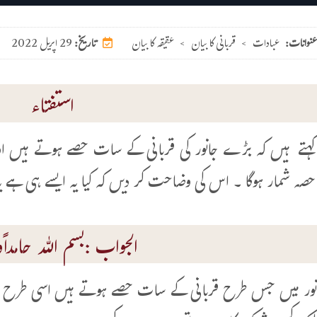
عنوانات:
عبادات
>
قربانی کا بیان
>
عقیقہ کا بیان
29 اپریل 2022
تاریخ:
استفتاء
کہتے ہیں کہ بڑے جانور کی قربانی کے سات حصے ہوتے ہیں اور
صہ شمار ہوگا ۔ اس کی وضاحت کر دیں کہ کیا یہ ایسے ہی ہے ی
الجواب :بسم اللہ حامداًوم
ور میں جس طرح قربانی کے سات حصے ہوتے ہیں اسی طرح ع