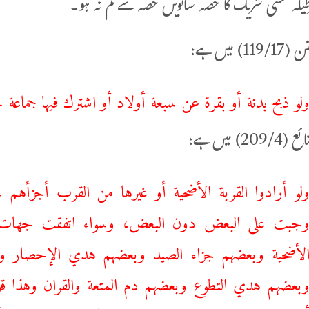
یکہ کسی شریک کا حصہ ساتویں حصہ سے کم نہ ہو۔
1) میں ہے:
لو ذبح بدنة أو بقرة عن سبعة أولاد أو اشترك فيها جماعة 
20) میں ہے:
لو أرادوا القربة الأضحية أو غيرها من القرب أجزأهم 
جبت ‌على ‌البعض ‌دون ‌البعض، وسواء اتفقت جهات 
لأضحية وبعضهم جزاء الصيد وبعضهم هدي الإحصار وب
بعضهم هدي التطوع وبعضهم دم المتعة والقران وهذا قول 