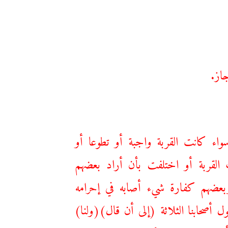
جاز.
سواء كانت القربة واجبة أو تطوعا أو
القربة أو اختلفت بأن أراد بعضهم
عضهم كفارة شيء أصابه في إحرامه
أصحابنا الثلاثة (إلى أن قال)(ولنا)