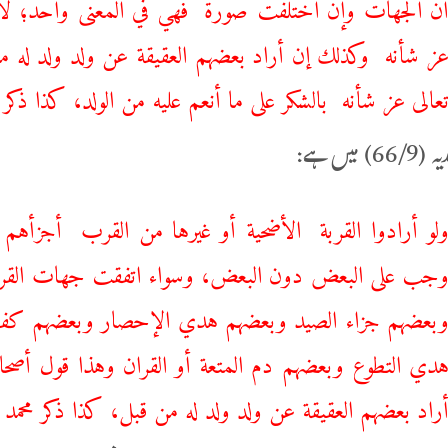
ن الجهات وإن اختلفت صورة فهي في المعنى واحد؛ لأن
ز شأنه وكذلك إن أراد بعضهم العقيقة عن ولد ولد له م
عالى عز شأنه بالشكر على ما أنعم عليه من الولد، كذا ذكر م
 میں ہے:
لو أرادوا القربة الأضحية أو غيرها من القرب أجزأهم 
جب ‌على ‌البعض ‌دون ‌البعض، وسواء اتفقت جهات القرب
بعضهم جزاء الصيد وبعضهم هدي الإحصار وبعضهم كفار
دي التطوع وبعضهم دم المتعة أو القران وهذا قول أصحابنا
راد بعضهم العقيقة عن ولد ولد له من قبل، كذا ذكر محمد رح