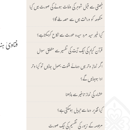
أ
رخصتی سے قبل شوہر کی وفات ہونے کی صورت میں کیا
ع
منکوحہ کو وراثت میں سے حصہ ملے گا؟
ت
کیا غیر سید مرد سیدہ عورت سے نکاح کرسکتا ہے؟
فتاویٰ ہندیہ (66/9)
قرآن کریم کی ایک آیت کی تفسیر سے متعلق سوال
و
اگر نمازِ وتر میں دعائے قنوت بھول جائیں تو کیا وتر
و
ادا ہوجائیں گے؟
و
عشاء کی نماز تاخیر سے پڑھنا
ه
کیا تقدیر دعا سے تبدیل ہوسکتی ہے؟
أ
مرحومہ کے زیور کی تقسیم کی ایک صورت