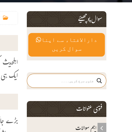
سوال پوچھیئے
دارالافتاء سے اپنا
سوال کریں
اہلحدیث 
ایک ہی ح
فتوی عنوانات
بڑے جان
اہم سوالات