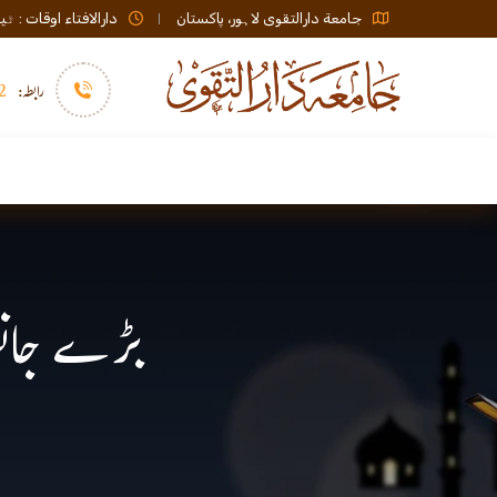
جامعة دارالتقوی لاہور، پاکستان
دارالافتاء اوقات : ٹیلی فون صبح 08:00 تا عشاء / ب
رابطہ:
92)+
سرورق
دارالافتاء
نشر و اشاعت
بڑے جانو