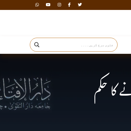
دارالافتاء
 کا حکم