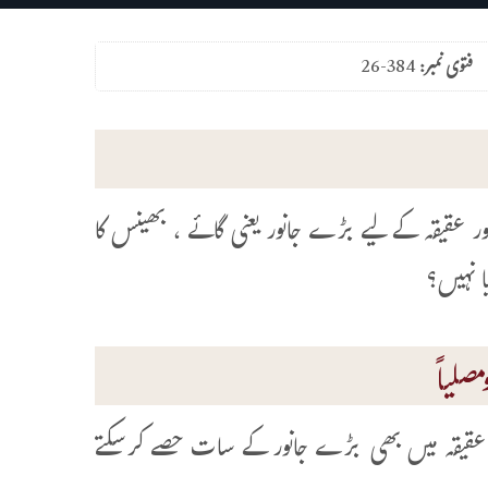
فتوی نمبر:
26-384
 عقیقہ کے لیے بڑے جانور یعنی گائے ، بھینس کا
ا نہیں؟
صلیاً
قیقہ میں بھی بڑے جانور کے سات حصے کرسکتے