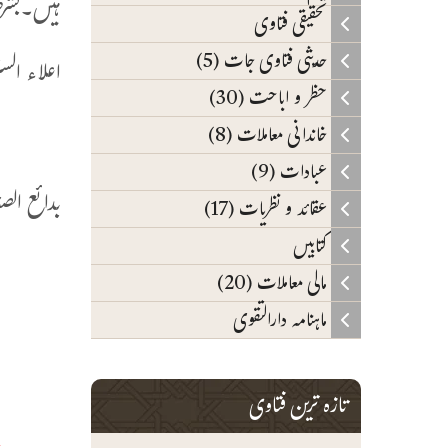
ہیں۔بشرط
تحقیقی فتاوی
حدیثی فتاوی جات (5)
اعلاء السنن (19/17
حظر و اباحت (30)
خاندانی معاملات (8)
و
عبادات (9)
بدائع الصنائع (9/4
عقائد و نظریات (17)
کتابیں
و
مالی معاملات (20)
و
ماہنامہ دارالتقوی
ا
و
تازہ ترین فتاوی