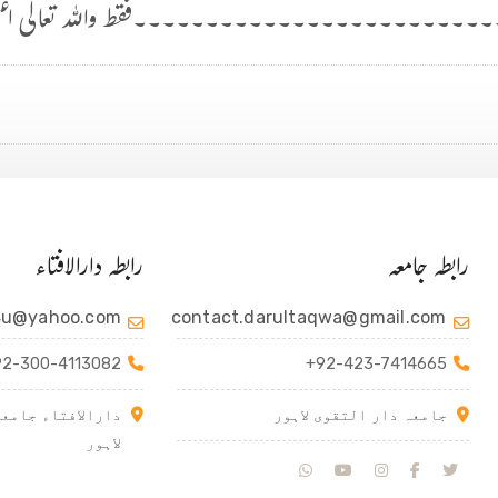
۔۔۔۔۔۔۔۔۔۔۔۔۔۔۔۔۔۔۔۔۔۔۔۔فقط واللہ تعالی اعل
رابطہ جامعہ
رابطہ دارالافتاء
4u@yahoo.com
contact.darultaqwa@gmail.com
92-300-4113082
+92-423-7414665
جامعہ دار التقوی لاہور
دارالافتاء جامعہ
لاہور