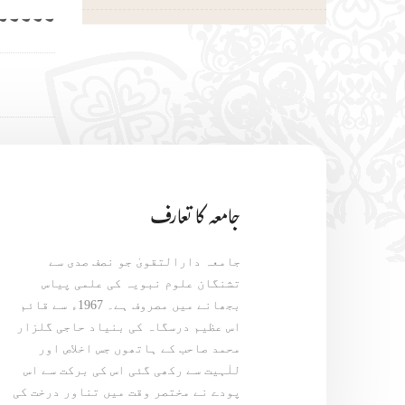
۔۔۔۔۔۔
جامعہ کا تعارف
جامعہ دارالتقویٰ جو نصف صدی سے
تشنگان علوم نبویہ کی علمی پیاس
بجھانے میں مصروف ہے۔ 1967ء سے قائم
اس عظیم درسگاہ کی بنیاد حاجی گلزار
محمد صاحب کے ہاتھوں جس اخلاص اور
للٰہیت سے رکھی گئی اس کی برکت سے اس
پودے نے مختصر وقت میں تناور درخت کی