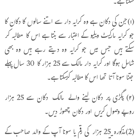
سکتا ہے۔
(۱)جن کی دکان ہے وہ کرایہ دار سے اتنے سالوں کا دکان کا
جو کرایہ مارکیٹ ویلیو کے اعتبار سے بنتا ہے اس کا مطالبہ کر
سکتے ہیں جس میں جو کرایہ وہ دیتے رہے ہیں وہ بھی
شامل ہوگا اور کرایہ دار مالک سے 25 ہزار کا 30 سال پہلے
جتنا سونا آتا تھا اس کا مطالبہ کرسکتا ہے۔
(۲) پگڑی پر دکان لینے والے مالک دکان سے 25 ہزار
روپے وصول کریں اور دکان چھوڑ دیں۔
(2)مذکورہ 25 ہزار کی رقم یا سونا آپ کے والد صاحب کے