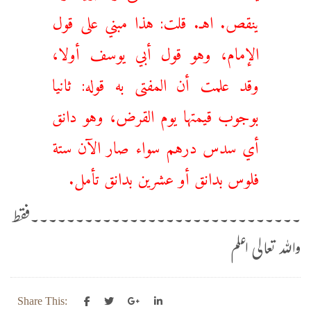
ينقص. اهـ. قلت: هذا مبني على قول
الإمام، وهو قول أبي يوسف أولا،
وقد علمت أن المفتى به قوله: ثانيا
بوجوب قيمتها يوم القرض، وهو دانق
أي سدس درهم سواء صار الآن ستة
فلوس بدانق أو عشرين بدانق تأمل.
۔۔۔۔۔۔۔۔۔۔۔۔۔۔۔۔۔۔۔۔۔۔۔۔۔۔۔۔۔۔فقط
واللہ تعالی اعلم
Share This: