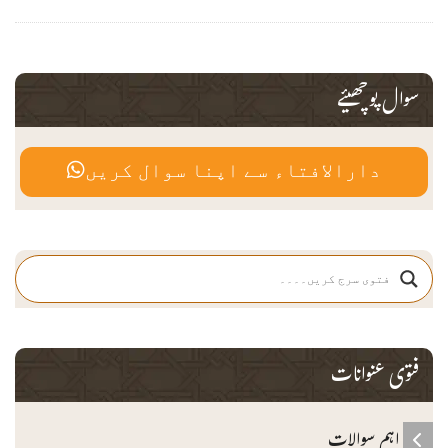
سوال پوچھیئے
دارالافتاء سے اپنا سوال کریں
فتوی عنوانات
اہم سوالات