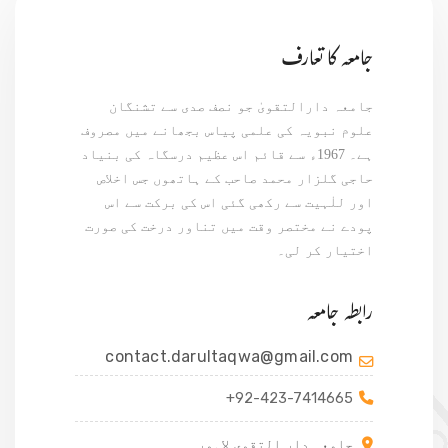
جامعہ کا تعارف
جامعہ دارالتقویٰ جو نصف صدی سے تشنگان
علوم نبویہ کی علمی پیاس بجھانے میں مصروف
ہے۔ 1967ء سے قائم اس عظیم درسگاہ کی بنیاد
حاجی گلزار محمد صاحب کے ہاتھوں جس اخلاص
اور للٰہیت سے رکھی گئی اس کی برکت سے اس
پودے نے مختصر وقت میں تناور درخت کی صورت
اختیار کر لی۔
رابطہ جامعہ
contact.darultaqwa@gmail.com
+92-423-7414665
جامعہ دار التقوی لاہور