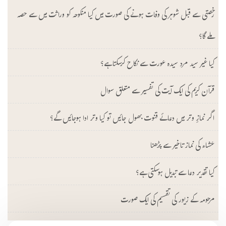
رخصتی سے قبل شوہر کی وفات ہونے کی صورت میں کیا منکوحہ کو وراثت میں سے حصہ
ملے گا؟
کیا غیر سید مرد سیدہ عورت سے نکاح کرسکتا ہے؟
قرآن کریم کی ایک آیت کی تفسیر سے متعلق سوال
اگر نمازِ وتر میں دعائے قنوت بھول جائیں تو کیا وتر ادا ہوجائیں گے؟
عشاء کی نماز تاخیر سے پڑھنا
کیا تقدیر دعا سے تبدیل ہوسکتی ہے؟
مرحومہ کے زیور کی تقسیم کی ایک صورت