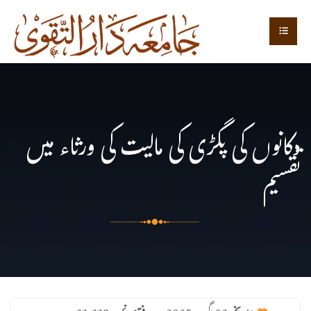
دکانوں کی پگڑی کی مالیت کی ورثاء میں
تقسیم