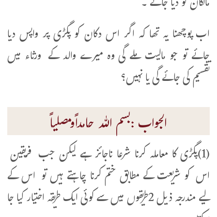
مالکان کو دیا جائے ۔
اب پوچھنا یہ تھا کہ اگر اس دکان کو پگڑی پر واپس دیا
جائے تو جو مالیت ملے گی وہ میرے والد کے ورثاء میں
تقسیم کی جائے گی یا نہیں؟
الجواب :بسم اللہ حامداًومصلیاً
(1)پگڑی کا معاملہ کرنا شرعا ناجائز ہے لیکن جب فریقین
اس کو شریعت کے مطابق ختم کرنا چاہتے ہیں تو اس کے
لیے مندرجہ ذیل 2طریقوں میں سے کوئی ایک طریقہ اختیار کیا جا