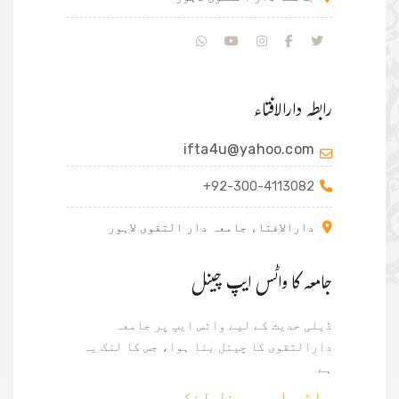
رابطہ دارالافتاء
ifta4u@yahoo.com
+92-300-4113082
دارالافتاء جامعہ دار التقوی لاہور
جامعہ کا واٹس ایپ چینل
ڈیلی حدیث کے لیے واٹس ایپ پر جامعہ
دارالتقوی کا چینل بنا ہوا، جس کا لنک یہ
ہے
واٹس ایپ جینل لنک