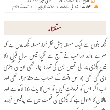
02 اگست 2025
تاریخ:
فتوی نمبر:
33-338
عنوانات:
خاندانی معاملات
>
وراثت کا بیان
>
وراثت کے احکام
استفتاء
کچھ دنوں سے ایک مسئلہ پیش نظر تھا،مسئلہ کچھ یوں ہے کہ
میرے والد صاحب نے آج سے تقریبا تیس سال قبل دکا
نیں پگڑی پر لی تھیں جن کی تعداد چار تھی ان کی پگڑی
دی گئی تھی جو اس وقت کے حساب سے 25 ہزار تھی اور
اب اگر اس کو فروخت کریں تو اس کا ریٹ 16 لاکھ ہے اور
مالکان کا اصول ہے کہ پگڑی کی قیمت میں سے چالیس فیصد