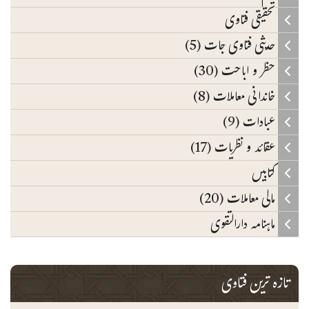
تحقیقی فتاوی
حدیثی فتاوی جات (5)
حظر و اباحت (30)
خاندانی معاملات (8)
عبادات (9)
عقائد و نظریات (17)
کتابیں
مالی معاملات (20)
ماہنامہ دارالتقوی
تازہ ترین فتاوی