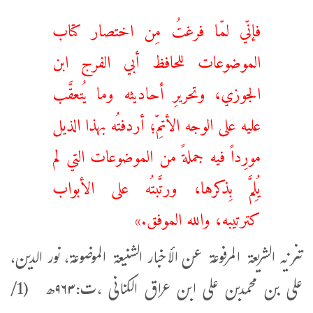
فإنّي لمّا فرغتُ مِن اختصار كتاب
الموضوعات للحافظ أبي الفرج ابن
الجوزي، وتحريرِ أحاديثه وما يُتعقَّب
عليه على الوجه الأتمِّ؛ أردفتُه بهذا الذيل
مورِداً فيه جملةً من الموضوعات التي لم
يُلِمَّ بِذكرها، ورتَّبتُه على الأبواب
كترتيبه، والله الموفق.»
تنزیہ الشریعۃ المرفوعۃ عن الأخبار الشنیعۃ الموضوعۃ، نور الدین،
علی بن محمدبن علی ابن عراق الكنانی ،ت:۹۶۳ھ (1/