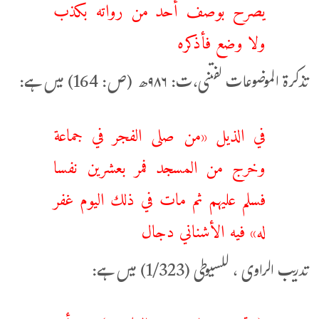
يصرح بوصف أحد من رواته بكذب
ولا وضع فأذكره
تذكرة الموضوعات لفتنی،ت: ۹۸۶ھ (ص: 164) میں ہے:
في الذيل «من صلى الفجر في جماعة
وخرج من المسجد فمر بعشرين نفسا
فسلم عليهم ‌ثم ‌مات ‌في ‌ذلك اليوم غفر
له» فيه الأشناني دجال
تدریب الراوی ، للسیوطی (1/323) میں ہے: