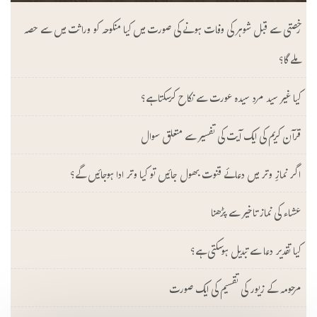
رخصتی سے قبل شوہر کی وفات ہونے کی صورت میں کیا منکوحہ کو وراثت میں سے حصہ
ملے گا؟
کیا غیر سید مرد سیدہ عورت سے نکاح کرسکتا ہے؟
قرآن کریم کی ایک آیت کی تفسیر سے متعلق سوال
اگر نمازِ وتر میں دعائے قنوت بھول جائیں تو کیا وتر ادا ہوجائیں گے؟
عشاء کی نماز تاخیر سے پڑھنا
کیا تقدیر دعا سے تبدیل ہوسکتی ہے؟
مرحومہ کے زیور کی تقسیم کی ایک صورت