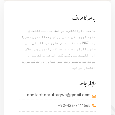
جامعہ کا تعارف
جامعہ دارالتقویٰ جو نصف صدی سے تشنگان
علوم نبویہ کی علمی پیاس بجھانے میں مصروف
ہے۔ 1967ء سے قائم اس عظیم درسگاہ کی بنیاد
حاجی گلزار محمد صاحب کے ہاتھوں جس اخلاص
اور للٰہیت سے رکھی گئی اس کی برکت سے اس
پودے نے مختصر وقت میں تناور درخت کی صورت
اختیار کر لی۔
رابطہ جامعہ
contact.darultaqwa@gmail.com
+92-423-7414665