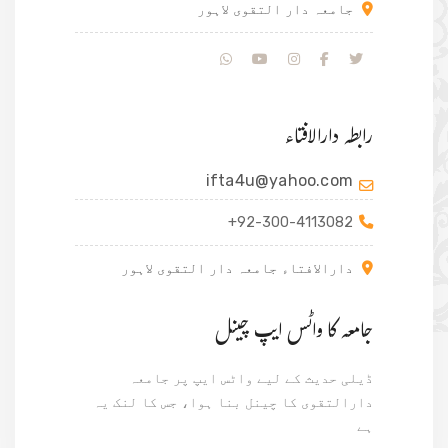
جامعہ دار التقوی لاہور
رابطہ دارالافتاء
ifta4u@yahoo.com
+92-300-4113082
دارالافتاء جامعہ دار التقوی لاہور
جامعہ کا واٹس ایپ چینل
ڈیلی حدیث کے لیے واٹس ایپ پر جامعہ
دارالتقوی کا چینل بنا ہوا، جس کا لنک یہ
ہے