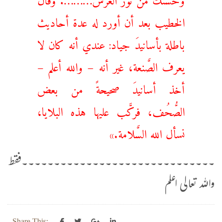
الخطيب بعد أن أورد له عدة أحاديث
باطلة بأسانيدَ جياد: عندي أنه كان لا
يعرف الصَّنعة، غير أنه – والله أعلم –
أخذ أسانيدَ صحيحةً من بعض
الصُّحُف، فركَّب عليها هذه البلايا،
نسأل الله السَّلامة.»
۔۔۔۔۔۔۔۔۔۔۔۔۔۔۔۔۔۔۔۔۔۔۔۔۔۔۔۔۔۔فقط
واللہ تعالی اعلم
Share This: