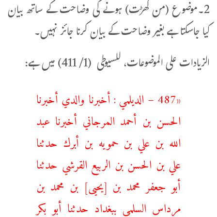
2۔موضوع (من گھڑت) ہونے کی وضاحت کے ساتھ بیان
کیا جاسکتا ہے بغیر وضاحت کے بیان کرنا جائز نہیں۔
الزيادات على الموضوعات، للسیوطی (1/ 411) میں ہے:
«487 – الديلمي : أخبرنا والدي أخبرنا
الحسن بن أحمد المرجاني أخبرنا عبد
الله بن علي بن حمويه بن أبرك حدثنا
علي بن الحسن بن الربيع القرشي حدثنا
أبو جعفر محمد بن [يحيى] بن محمد بن
مرداس السلمي ببغداد حدثنا أبو بكر