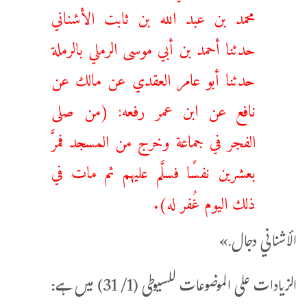
محمد بن عبد الله بن ثابت الأشناني
حدثنا أحمد بن أبي موسى الرملي بالرملة
حدثنا أبو عامر العقدي عن مالك عن
نافع عن ابن عمر رفعه: (من صلى
الفجر في جماعة وخرج من المسجد فمرَّ
بعشرين نفسًا فسلَّم عليهم ثم مات في
ذلك اليوم غُفر له).
الأشناني دجال.»
الزيادات على الموضوعات للسیوطی (1/ 31) میں ہے: