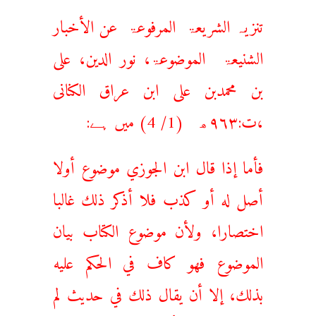
تنزیہ الشریعۃ المرفوعۃ عن الأخبار
الشنیعۃ الموضوعۃ، نور الدین، علی
بن محمدبن علی ابن عراق الكنانی
،ت:۹۶۳ھ (1/ 4) میں ہے:
‌فأما ‌إذا ‌قال ‌ابن ‌الجوزي موضوع أولا
أصل له أو كذب فلا أذكر ذلك غالبا
اختصارا، ولأن موضوع الكتاب بيان
الموضوع فهو كاف في الحكم عليه
بذلك، إلا أن يقال ذلك في حديث لم