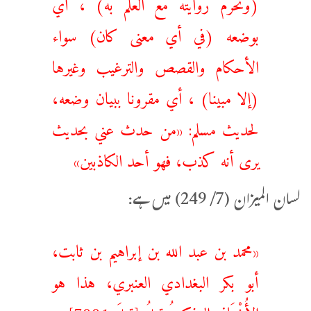
(‌وتحرم ‌روايته مع العلم به) ، أي
بوضعه (في أي معنى كان) سواء
الأحكام والقصص والترغيب وغيرها
(إلا مبينا) ، أي مقرونا ببيان وضعه،
لحديث مسلم: «من حدث عني بحديث
يرى أنه كذب، فهو أحد الكاذبين»
لسان الميزان (7/ 249) میں ہے:
«محمد بن عبد الله بن إبراهيم بن ثابت،
أبو بكر البغدادي العنبري، هذا هو
الأُشْنَاني المذكورُ قبلُ [قبلَ 7001]،.