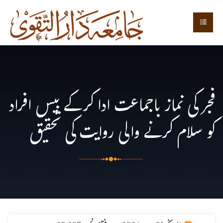
فجر کی نماز باجماعت ادا کرکے بیس افراد
کو سلام کرنے والی روایت کی تحقیق