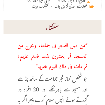
01 جون 2026
تاریخ:
فتوی نمبر:
35-307
عنوانات:
حدیثی فتاوی جات
>
تحقیقات حدیث
استفتاء
“من صل الفجر فى جماعة، وخرج من
المسجد فمر بعشرين نفسا فسلم عليهم،
ثم مات فى ذلك اليوم غفرله”
جو شخص نماز فجر جماعت کے ساتھ پڑھے
اور مسجد سے باہر نکلے اور 20 افراد پر
گزرتے ہوئے انہیں سلام کرے پھر اگر یہ