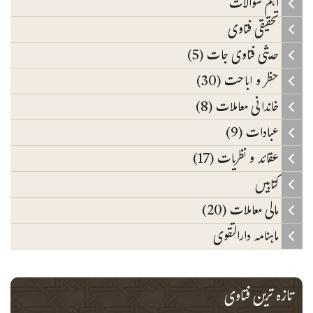
اہم سوالات
تحقیقی فتاوی
حدیثی فتاوی جات (5)
حظر و اباحت (30)
خاندانی معاملات (8)
عبادات (9)
عقائد و نظریات (17)
کتابیں
مالی معاملات (20)
ماہنامہ دارالتقوی
تازہ ترین فتاوی