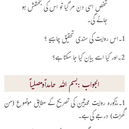
شخص اسی دن مر گیا تو اس کی بخشش ہو
جائے گی۔
1۔اس روایت کی سندی تحقیق چاہیے ؟
2۔اور کیا اسے بیان کیا جا سکتا ہے؟
الجواب :بسم اللہ حامداًومصلیاً
1۔مذکورہ روایت محدثین کی تصریح کے مطابق موضوع (من
گھڑت) درجے کی ہے۔