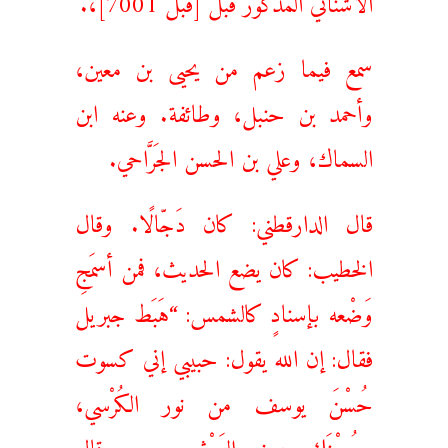
سمع فيما زعم من يحيى بن معين،
وأحمد بن حنبل، وطائفة. وعنه ابن
السماك، وعلي بن الحسن الجَرَّاحي.
قال الدارقطني: كان دَجّالًا. وقال
الخطيب: كان يضع الحديث، فمن أسمَجِ
وَضْعه بإسنادٍ كالشمس: “هَبَط جبريل
فقال: إن الله يقول: حبيبي إني كسوت
حُسْنَ يوسف من نور الكُرْسي،
وحُسْنَك من نور العَرْش………. وقال