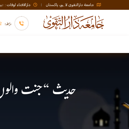
جامعة دارالتقوی لاہور، پاکستان
دارالافتاء اوقات : ٹیلی فون صبح 08:00 تا عشاء / ب
رابطہ:
92)+
سرورق
دارالافتاء
نشر و اشاعت
حدیث “جنت والوں