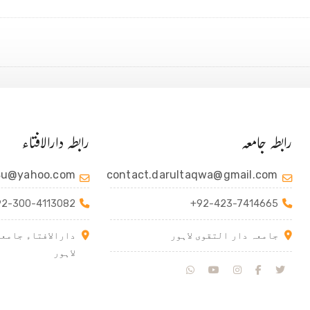
رابطہ جامعہ
رابطہ دارالافتاء
4u@yahoo.com
contact.darultaqwa@gmail.com
92-300-4113082
+92-423-7414665
جامعہ دار التقوی لاہور
دارالافتاء جامعہ
لاہور