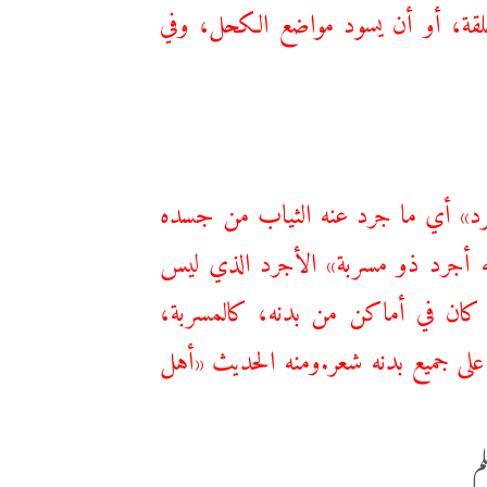
لقة، أو أن يسود مواضع الكحل، وفي
متجرد» أي ما جرد عنه الثياب من جسده
 أجرد ذو مسربة» الأجرد الذي ليس
 كان في أماكن من بدنه، كالمسربة،
على جميع بدنه شعر.ومنه الحديث «أهل
م