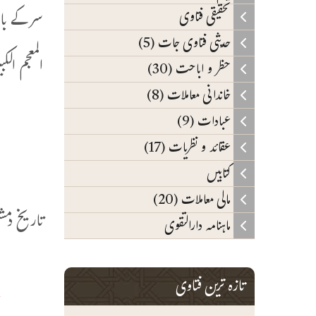
سر کے با
تحقیقی فتاوی
حدیثی فتاوی جات (5)
المعجم الکبیر للط
حظر و اباحت (30)
خاندانی معاملات (8)
عبادات (9)
م
عقائد و نظریات (17)
کتابیں
م
مالی معاملات (20)
تاریخ دمشق لا
ماہنامہ دارالتقوی
ح
تازہ ترین فتاوی
‌