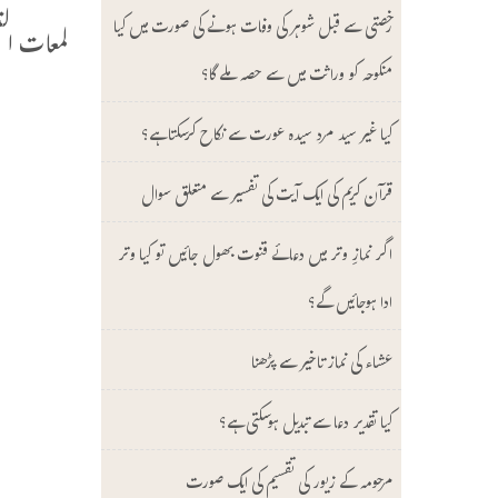
رخصتی سے قبل شوہر کی وفات ہونے کی صورت میں کیا
لمعات التنقیح (2/9
منکوحہ کو وراثت میں سے حصہ ملے گا؟
ع
کیا غیر سید مرد سیدہ عورت سے نکاح کرسکتا ہے؟
و
قرآن کریم کی ایک آیت کی تفسیر سے متعلق سوال
(
اگر نمازِ وتر میں دعائے قنوت بھول جائیں تو کیا وتر
و
ادا ہوجائیں گے؟
و
عشاء کی نماز تاخیر سے پڑھنا
و
کیا تقدیر دعا سے تبدیل ہوسکتی ہے؟
ت
مرحومہ کے زیور کی تقسیم کی ایک صورت