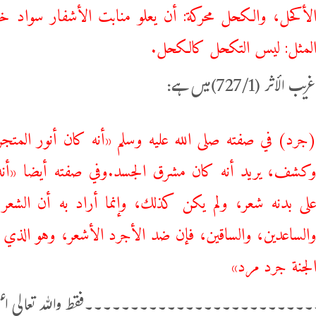
لأكحل، والكحل محركة: أن يعلو منابت الأشفار سواد خ
لمثل: ليس التكحل كالكحل.
 الأثر (727/1)میں ہے:
‌(جرد) في صفته صلى الله عليه وسلم «أنه كان ‌أنور ‌ال
كشف، يريد أنه كان مشرق الجسد.وفي صفته أيضا «أنه
لى بدنه شعر، ولم يكن كذلك، وإنما أراد به أن الشعر
الساعدين، والساقين، فإن ضد الأجرد الأشعر، وهو الذي 
لجنة جرد مرد»
۔۔۔۔۔۔۔۔۔۔۔۔۔۔۔۔۔۔۔۔۔۔۔۔فقط واللہ تعالی اعل