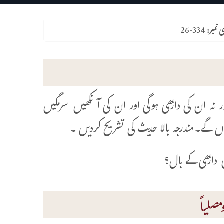
ی نمبر:
26-334
نہ ان کی داڑھی ہوگی اور ان کی آنکھیں سرمگیں
ں گے۔مندرجہ بالا حدیث کی تشریح کردیں ۔
 داڑھی کے بال؟
صلیاً