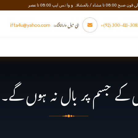
المشافہ و واٹس ایپ 08:00 تا عصر
3082-411-300 (
ای میل دارالافتاء:
ifta4u@yahoo.com
عصری تعلیم
مزید
رابطه
 کے جسم پر بال نہ ہوں گے۔۔