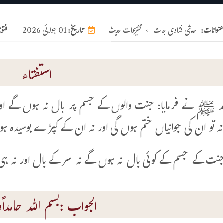
عنوانات:
حدیثی فتاوی جات
>
تشریحات حدیث
01 جولائی 2026
تاریخ:
فتو
استفتاء
ہ ﷺ نے فرمایا: جنت والوں کے جسم پر بال نہ ہوں گے اور 
ہ تو ان کی جوانیاں ختم ہوں گی اور نہ ان کے کپڑے بوسیدہ ہو
جنت کے جسم کے کوئی بال نہ ہوں گے نہ سر کے بال اور نہ ہی
الجواب :بسم اللہ حامداًوم