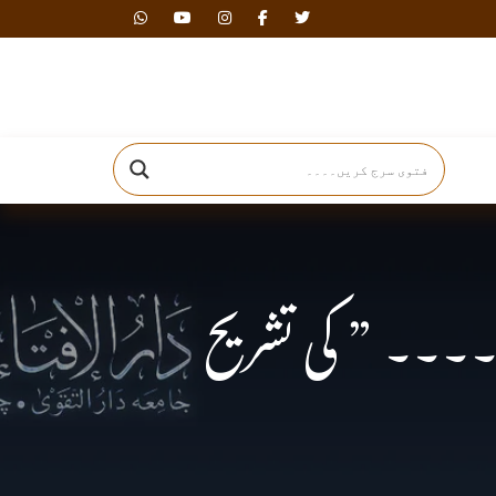
دارالافتاء
۔۔۔ ” کی تشریح