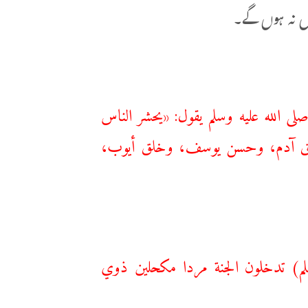
ال نہ ہوں گے۔
لى الله عليه وسلم يقول: «يحشر الناس
ي خلق آدم، وحسن يوسف، وخلق أيوب،
م) تدخلون الجنة مردا مكحلين ‌ذوي