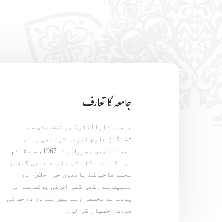
جامعہ کا تعارف
جامعہ دارالتقویٰ جو نصف صدی سے
تشنگان علوم نبویہ کی علمی پیاس
بجھانے میں مصروف ہے۔ 1967ء سے قائم
اس عظیم درسگاہ کی بنیاد حاجی گلزار
محمد صاحب کے ہاتھوں جس اخلاص اور
للٰہیت سے رکھی گئی اس کی برکت سے اس
پودے نے مختصر وقت میں تناور درخت کی
صورت اختیار کر لی۔