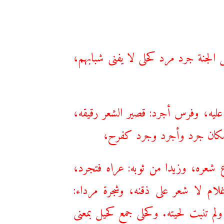
 الجنة جرد مرد كحلى لا يفنى شبابهم،
ليه، وفرس أجرد: قصير الشعر رقيقه،
، مكان جرد وأجرد وجرد كفرح،
شعره، وزيدا من ثوبه: عراه فتجرد،
لام لا شعر على ذقنه، وشجرة مرداء:
م تنبت لحيته. وكحلى جمع كحيل بمعنى