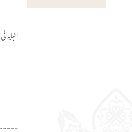
ا
ا
النہایہ فی غريب
‌
و
ع
و
ا
۔۔۔۔۔۔