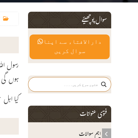
سوال پوچھیئے
دارالافتاء سے اپنا
سوال کریں
رسول الل
ہوں گی ن
کیا اہل 
فتوی عنوانات
اہم سوالات