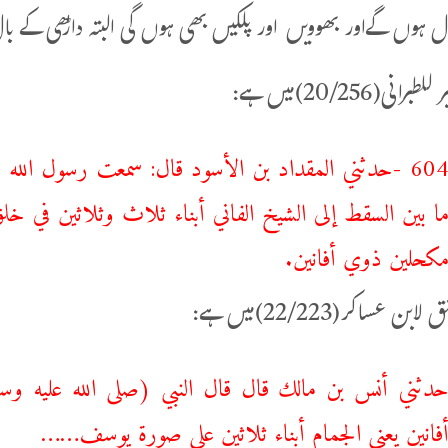
ل ہوں گےاور بھوویں اور پلکیں بھی ہوں گی البتہ داڑھی کے ب
برانی(20/256)میں ہے:
604 -حدثني المقداد بن الأسود قال: سمعت رسول الله ص
ا بين السقط إلى الشيخ الفاني أبناء ثلاث وثلاثين ف
كحلين ‌ذوي ‌أفانين.
بن عساکر(22/223)میں ہے:
دثني أنس بن مالك قال قال النبي (صلى الله عليه وسل
أفانين يعني الجمام أبناء ثلاثين على صورة يوسف……