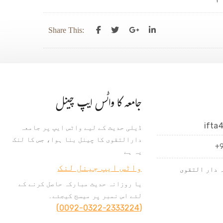
Share This:
جامعہ کا واٹس ایپ چینل
ifta
ڈیلی حدیث کے لیے واٹس ایپ پر جامعہ
دارالتقوی کا چینل بنا ہوا، جس کا لنک
+
یہ ہے
واٹس ایپ جینل لنک
 دار التقوی
یا روزانہ حدیث مبارکہ حاصل کرنے کے
لئے اس نمبر پر میسج کیجئے۔
(0092-0322-2333224)