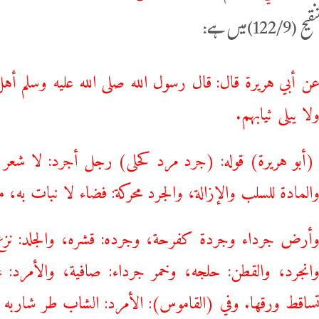
12)میں ہے:
ن أبي هريرة قال: قال رسول الله صلى الله عليه وسلم أهل
لا يبلى ثيابهم.
أبو هريرة) قوله: (جرد مرد كحلى) رجل أجرد: لا شعر ع
المادة للسلب والإزالة، والجرد محركة: فضاء لا نبات به
أرض جرداء وجردة كفرحة، وجرده: قشره، والجلد: نزع 
انجرد، والقطن: حلجه، وخمر جرداء: صافية، والأمرد: غ
ساقط ورقها. وفي (القاموس): الأمرد: الشاب طر شاربه ول