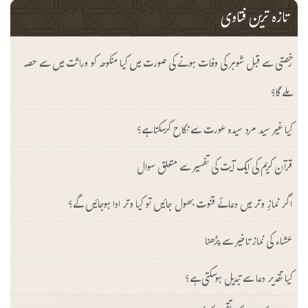
تازہ ترین فتاوی
رخصتی سے قبل شوہر کی وفات ہونے کی صورت میں کیا منکوحہ کو وراثت میں سے حصہ
ملے گا؟
کیا غیر سید مرد سیدہ عورت سے نکاح کرسکتا ہے؟
قرآن کریم کی ایک آیت کی تفسیر سے متعلق سوال
اگر نمازِ وتر میں دعائے قنوت بھول جائیں تو کیا وتر ادا ہوجائیں گے؟
عشاء کی نماز تاخیر سے پڑھنا
کیا تقدیر دعا سے تبدیل ہوسکتی ہے؟