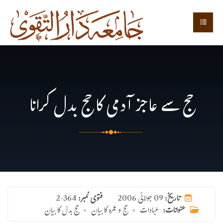
حج سے عاجز آدمی کا حج بدل کرانا
09 جولائی 2006
تاریخ:
فتوی نمبر:
2-364
عنوانات:
عبادات
>
حج و عمرہ کا بیان
>
حج بدل کا بیان