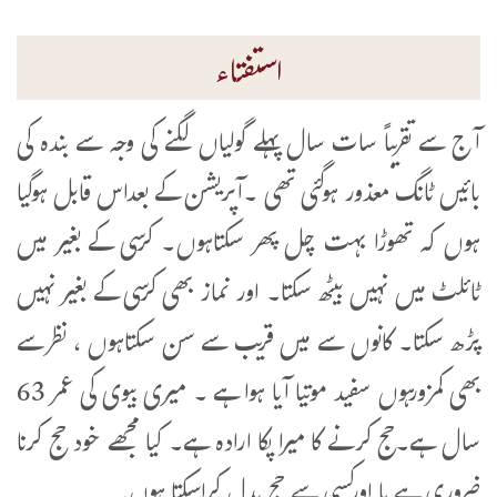
استفتاء
آج سے تقریباً سات سال پہلے گولیاں لگنے کی وجہ سے بندہ کی
بائیں ٹانگ معذور ہوگئی تھی ۔آپریشن کے بعداس قابل ہوگیا
ہوں کہ تھوڑا بہت چل پھر سکتاہوں۔ کرسی کے بغیر میں
ٹائلٹ میں نہیں بیٹھ سکتا۔ اور نماز بھی کرسی کے بغیر نہیں
پڑھ سکتا۔ کانوں سے میں قریب سے سن سکتاہوں ، نظرسے
بھی کمزورہوں سفید موتیا آیا ہوا ہے ۔ میری بیوی کی عمر 63
سال ہے۔حج کرنے کا میرا پکا ارادہ ہے۔ کیا مجھے خود حج کرنا
ضروری ہے یا اورکسی سے حج بدل کراسکتا ہوں۔