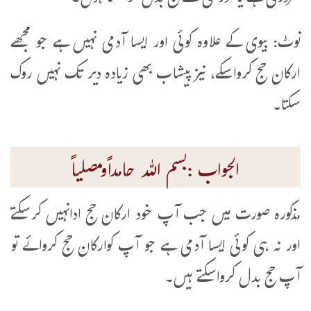
نوٹ: بیوی کے علاوہ کوئی اور ایسا آدمی نہیں ہے جو مجھے
ارکان حج کرواسکے، نیز پیشاب بھی زیادہ دیر تک نہیں روک
سکتا۔
الجواب :بسم اللہ حامداًومصلیاً
مذکورہ صورت میں جب آپ خود ارکان حج ادانہیں کرسکتے
اور نہ ہی کوئی ایسا آدمی ہے جو آپ کوارکان حج کروائے تو
آپ حج بدل کرواسکتے ہیں۔