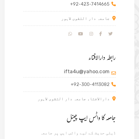
+92-423-7414665
جامعہ دار التقوی لاہور
رابطہ دارالافتاء
ifta4u@yahoo.com
+92-300-4113082
دارالافتاء جامعہ دار التقوی لاہور
جامعہ کا واٹس ایپ چینل
ڈیلی حدیث کے لیے واٹس ایپ پر جامعہ