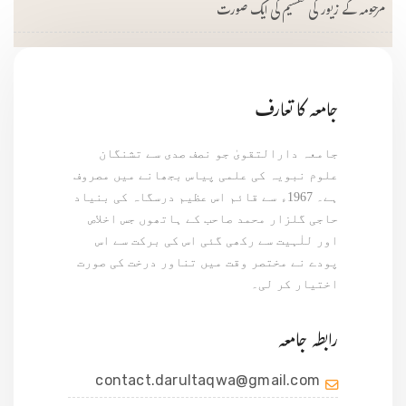
مرحومہ کے زیور کی تقسیم کی ایک صورت
جامعہ کا تعارف
جامعہ دارالتقویٰ جو نصف صدی سے تشنگان
علوم نبویہ کی علمی پیاس بجھانے میں مصروف
ہے۔ 1967ء سے قائم اس عظیم درسگاہ کی بنیاد
حاجی گلزار محمد صاحب کے ہاتھوں جس اخلاص
اور للٰہیت سے رکھی گئی اس کی برکت سے اس
پودے نے مختصر وقت میں تناور درخت کی صورت
اختیار کر لی۔
رابطہ جامعہ
contact.darultaqwa@gmail.com