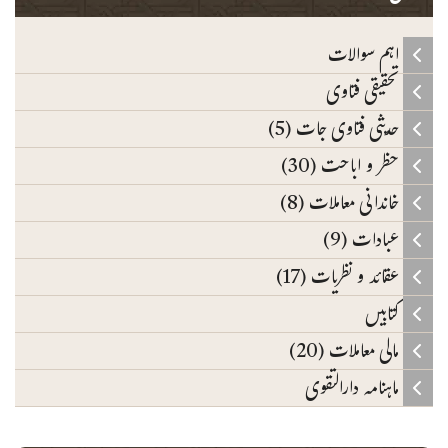
اہم سوالات
تحقیقی فتاوی
حدیثی فتاوی جات (5)
حظر و اباحت (30)
خاندانی معاملات (8)
عبادات (9)
عقائد و نظریات (17)
کتابیں
مالی معاملات (20)
ماہنامہ دارالتقوی