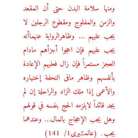
ومنها سلامة البدن حتی أن المقعد
والزمن والمفلوج ومقطوع الرجلين لا
يجب عليهم … وظاهرالرواية عنهماأنه
يجب عليهم فإن احجوا أجزأهم مادام
العجز مستمراً فإن زال فعليهم الإعادة
بأنفسهم وظاهر مافی التحفة إختياره
والأعمی إذا ملك الزاد والراحلة إن لم
يجد قائداً لايلزمه الحج بنفسه في قولهم
وهل يجب الإحجاج بالمال… وعندهما
يجب۔ (عالمگیری1/ 141)