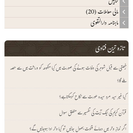
کتابیں
مالی معاملات (20)
ماہنامہ دارالتقوی
تازہ ترین فتاوی
رخصتی سے قبل شوہر کی وفات ہونے کی صورت میں کیا منکوحہ کو وراثت میں سے حصہ
ملے گا؟
کیا غیر سید مرد سیدہ عورت سے نکاح کرسکتا ہے؟
قرآن کریم کی ایک آیت کی تفسیر سے متعلق سوال
اگر نمازِ وتر میں دعائے قنوت بھول جائیں تو کیا وتر ادا ہوجائیں گے؟