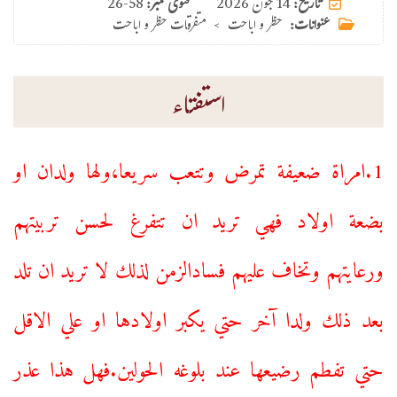
14 جون 2026
تاریخ:
فتوی نمبر:
26-58
عنوانات:
حظر و اباحت
>
متفرقات حظر و اباحت
استفتاء
1.امراة ضعيفة تمرض وتتعب سريعا،ولها ولدان او
بضعة اولاد فهي تريد ان تتفرغ لحسن تربيتهم
ورعايتهم وتخاف عليهم فسادالزمن لذلك لا تريد ان تلد
بعد ذلك ولدا آخر حتي يكبر اولادها او علي الاقل
حتي تفطم رضيعها عند بلوغه الحولين.فهل هذا عذر