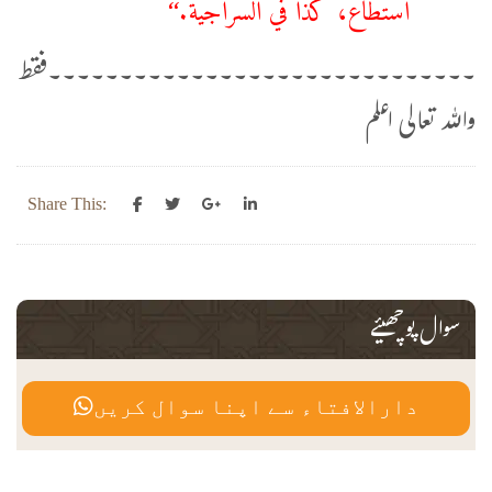
استطاع، كذا في السراجية.‘‘
۔۔۔۔۔۔۔۔۔۔۔۔۔۔۔۔۔۔۔۔۔۔۔۔۔۔۔۔۔۔فقط
واللہ تعالی اعلم
Share This:
سوال پوچھیئے
دارالافتاء سے اپنا سوال کریں