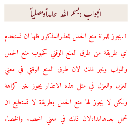
الجواب :بسم اللہ حامداًومصلیاً
1.يجوز للمراة منع الحمل للعذرالمذكور فلها ان تستخدم
اي طريقة من طرق المنع الوقتي كحبوب منع الحمل
واللولب وغير ذلك لان طرق المنع الوقتي في معني
العزل والعزل في مثل هذه الاعذار يجوز بغير كراهة
ولكن لا يجوز لها منع الحمل بطريقة لا تستطيع ان
تحمل بعدهاابدا،لان ذلك في معني الخصاء والخصاء