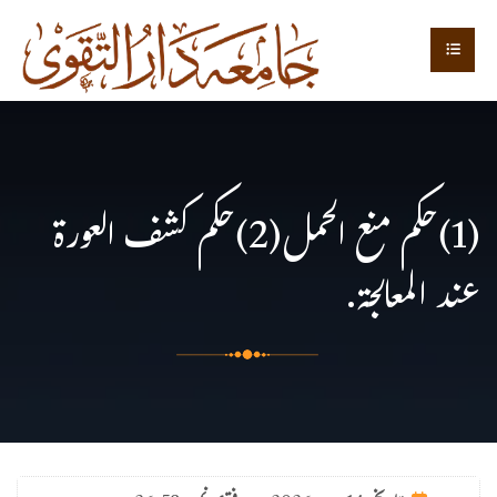
(1)حكم منع الحمل(2)حكم كشف العورة
عند المعالجة.