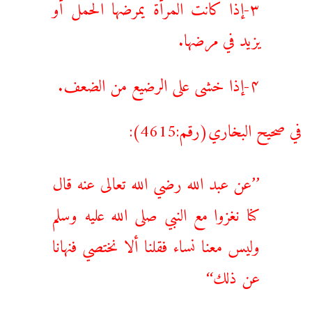
۳-إذا كانت المرأة يمرضها الحمل أو
يزيد في مرضها.
۴-إذا خشى على الرضيع من الضعف.
في صحيح البخاري(رقم:4615):
’’عن عبد الله رضي الله تعالى عنه قال
كنا نغزوا مع النبي صلى الله عليه وسلم
وليس معنا نساء فقلنا ‌ألا ‌نختصي فنهانا
عن ذلك‘‘