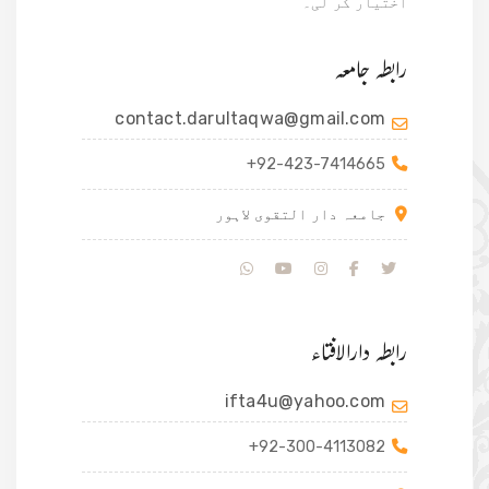
اختیار کر لی۔
رابطہ جامعہ
contact.darultaqwa@gmail.com
+92-423-7414665
جامعہ دار التقوی لاہور
رابطہ دارالافتاء
ifta4u@yahoo.com
+92-300-4113082