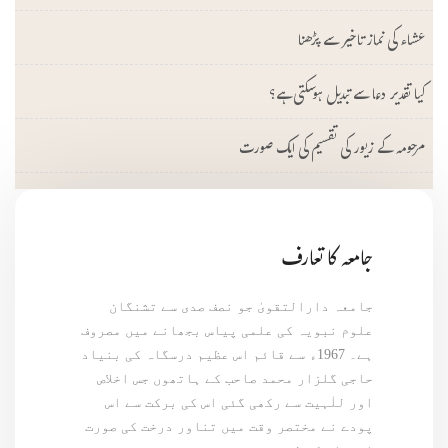
عشاء کی نماز تاخیر سے پڑھنا
کیا تقدیر دعا سے تبدیل ہوسکتی ہے؟
مرحومہ کے زیور کی تقسیم کی ایک صورت
جامعہ کا تعارف
جامعہ دارالتقویٰ جو نصف صدی سے تشنگان
علوم نبویہ کی علمی پیاس بجھانے میں مصروف
ہے۔ 1967ء سے قائم اس عظیم درسگاہ کی بنیاد
حاجی گلزار محمد صاحب کے ہاتھوں جس اخلاص
اور للٰہیت سے رکھی گئی اس کی برکت سے اس
پودے نے مختصر وقت میں تناور درخت کی صورت