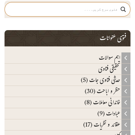
فتوی عنوانات
اہم سوالات
تحقیقی فتاوی
حدیثی فتاوی جات (5)
حظر و اباحت (30)
خاندانی معاملات (8)
عبادات (9)
عقائد و نظریات (17)