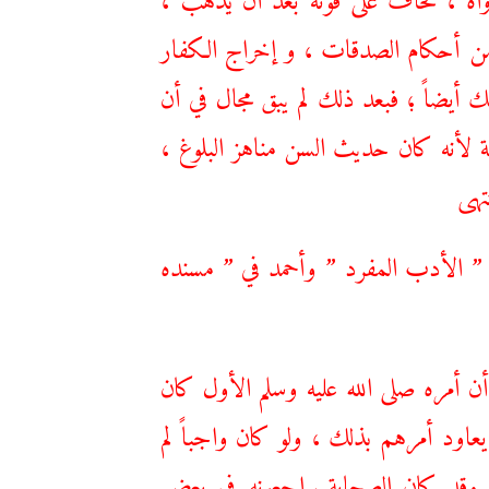
 من أحكام الصدقات ، و إخراج الكفار
ك أيضاً ؛ فبعد ذلك لم يبق مجال في أن
ة لأنه كان حديث السن مناهز البلوغ ،
تهى
” الأدب المفرد ” وأحمد في ” مسنده
أن أمره صلى الله عليه وسلم الأول كان
يعاود أمرهم بذلك ، ولو كان واجباً لم
ف، وقد كان الصحابة يراجعونه في بعض