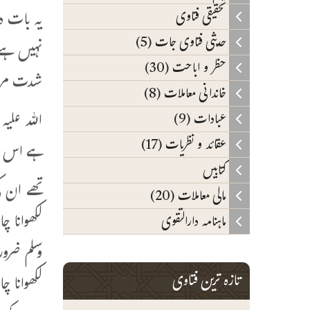
یہ بات د
تحقیقی فتاوی
حدیثی فتاوی جات (5)
نہیں ہے 
حظر و اباحت (30)
شدت مرض 
خاندانی معاملات (8)
اللہ علیہ
عبادات (9)
عقائد و نظریات (17)
ہے اس سے
کتابیں
تھے ان 
مالی معاملات (20)
لکھوانا 
ماہنامہ دارالتقوی
وسلم ضرو
تازہ ترین فتاوی
لکھوانا چ