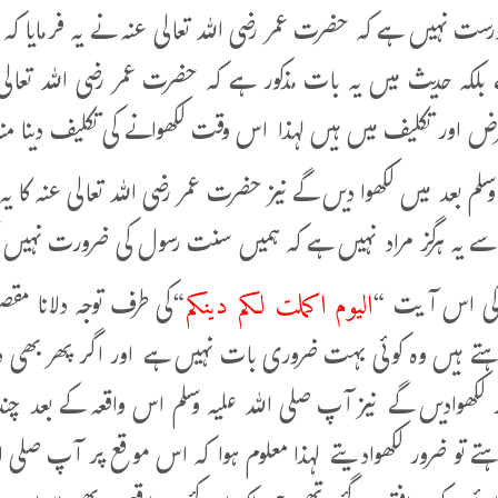
رست نہیں ہے کہ حضرت عمر رضی اللہ تعالی عنہ نے یہ فرمایا ک
بلکہ حدیث میں یہ بات مذکور ہے کہ حضرت عمر رضی اللہ تعالی ع
اور تکلیف میں ہیں لہذا اس وقت لکھوانے کی تکلیف دینا م
 وسلم بعد میں لکھوا دیں گے نیز حضرت عمر رضی اللہ تعالی عنہ کا یہ 
 یہ ہرگز مراد نہیں ہے کہ ہمیں سنت رسول کی ضرورت نہیں ب
اليوم اكملت لكم دينكم
کی اس آ یت “
“کی طرف توجہ دلانا مق
چاہتے ہیں وہ کوئی بہت ضروری بات نہیں ہے اور اگر پھر بھی د
ر لکھوادیں گے نیز آپ صلی اللہ علیہ وسلم اس واقعہ کے بعد چ
اہتے تو ضرور لکھوادیتے لہذا معلوم ہوا کہ اس موقع پر آپ صلی ال