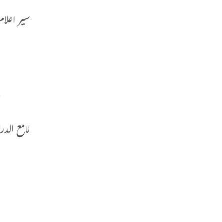
سیر اعلام النبلاء
و
ل
أ
لامع الدراری
ق
ل
ا