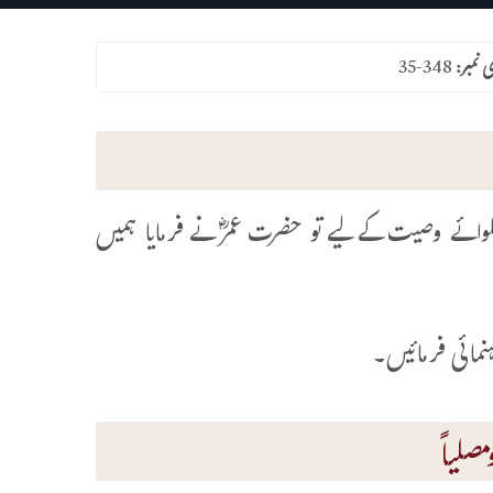
ی نمبر:
35-348
ے وصیت کے لیے تو حضرت عمرؓ نے فرمایا ہمیں
مائی فرمائیں۔
صلیاً