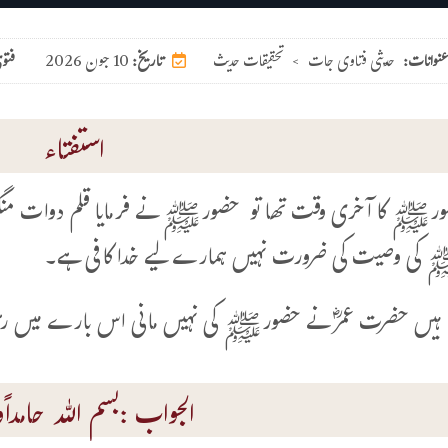
عنوانات:
حدیثی فتاوی جات
>
تحقیقات حدیث
10 جون 2026
تاریخ:
فتو
استفتاء
 کا آخری وقت تھا تو حضورﷺ نے فرمایا قلم دوات منگوائ
کی وصیت کی ضرورت نہیں ہمارے لیے خدا کافی ہے۔
ے ہیں حضرت عمرؓ نے حضورﷺ کی نہیں مانی اس بارے میں رہن
الجواب :بسم اللہ حامداًوم