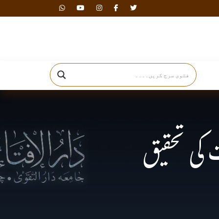
دارالافتاء
کی تحقیق