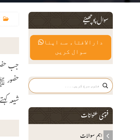
سوال پوچھیئے
دارالافتاء سے اپنا
سوال کریں
جب حضورﷺ
حضور ﷺ 
شیعہ کہت
فتوی عنوانات
اہم سوالات