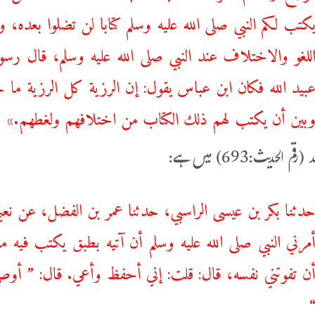
كتب لكم النبي صلى الله عليه وسلم كتابا لن تضلوا بعده، و
للغو والاختلاف عند النبي صلى الله عليه وسلم، قال رسول
بيد الله فكان ابن عباس يقول: إن الرزية كل الرزية ما ح
بين أن يكتب لهم ذلك الكتاب من اختلافهم ولغطهم.»
 الحدیث:693) میں ہے:
دثنا بكر بن عيسى الراسبي، حدثنا عمر بن الفضل، عن نعي
مرني النبي صلى الله عليه وسلم أن آتيه ‌بطبق يكتب فيه
ن تفوتني نفسه، قال: قلت: إني أحفظ وأعي. قال: ” أوصي 