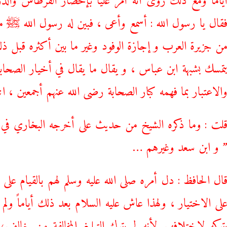
قال يا رسول الله : أسمع وأعى ، فبين له رسول الله ﷺ
ن جزيرة العرب و إجازة الوفود وغير ما بين أكثره قبل ذل
تمسك بشبهة ابن عباس ، و يقال ما يقال في أخيار الصحاب
الاعتبار بما فهمه كبار الصحابة رضى الله عنهم أجمعين ، ان
لت : وما ذكره الشيخ من حديث على أخرجه البخاري في 
 و ابن سعد وغيرهم …
ال الحافظ : دل أمره صلى الله عليه وسلم لهم بالقيام على 
لى الاختيار ، ولهذا عاش عليه السلام بعد ذلك أياماً ولم 
تركه لاختلافهم لأنه لم يترك التبليغ المخالفة من خال