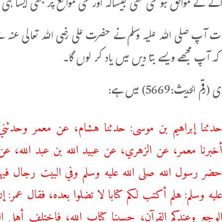
ے کے موافق ہو گئی تھی جیساکہ اور کئی مواقع پر بھی ایسا ہی ہ
بات آپ صلی اللہ علیہ وسلم نے حضرت علی رضی اللہ تعالی عنہ سے
 کہ آپ مجھے ویسے بتا دیں میں یاد کر لوں گا۔
م الحدیث:5669) میں ہے:
دثنا ‌إبراهيم بن موسى: حدثنا ‌هشام، عن ‌معمر وحدثني ‌
خبرنا ‌معمر، عن ‌الزهري، عن ‌عبيد الله بن عبد الله، ع
ضر رسول الله صلى الله عليه وسلم وفي البيت رجال فيهم
ليه وسلم: هلم أكتب لكم كتابا لا تضلوا بعده، فقال عمر: إن
لوجع وعندكم القرآن، ‌حسبنا ‌كتاب ‌الله، فاختلف أهل ا