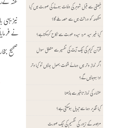
عنہ کےرائ
رخصتی سے قبل شوہر کی وفات ہونے کی صورت میں کیا
نیز یہی 
منکوحہ کو وراثت میں سے حصہ ملے گا؟
نے فرمایا
کیا غیر سید مرد سیدہ عورت سے نکاح کرسکتا ہے؟
صحیح بخاری (رق
قرآن کریم کی ایک آیت کی تفسیر سے متعلق سوال
اگر نمازِ وتر میں دعائے قنوت بھول جائیں تو کیا وتر
ح
ادا ہوجائیں گے؟
أ
عشاء کی نماز تاخیر سے پڑھنا
ح
ع
کیا تقدیر دعا سے تبدیل ہوسکتی ہے؟
ا
مرحومہ کے زیور کی تقسیم کی ایک صورت