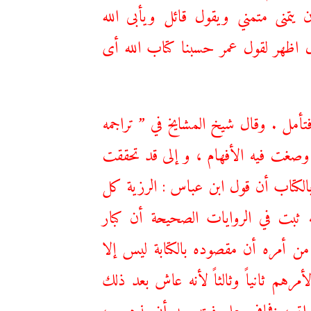
يتمنى متمني ويقول قائل ويأبى الله
ول اظهر لقول عمر حسبنا كتاب الله أى
 فتأمل . وقال شيخ المشايخ في ” تراجمه
 وصغت فيه الأفهام ، و إلى قد تحققت
بالكتاب أن قول ابن عباس : الرزية كل
نه ثبت في الروايات الصحيحة أن كبار
من أمره أن مقصوده بالكتابة ليس إلا
أمرهم ثانياً وثالثاً لأنه عاش بعد ذلك
دواة ، فخاف على فوته بعد أن يذهب ،