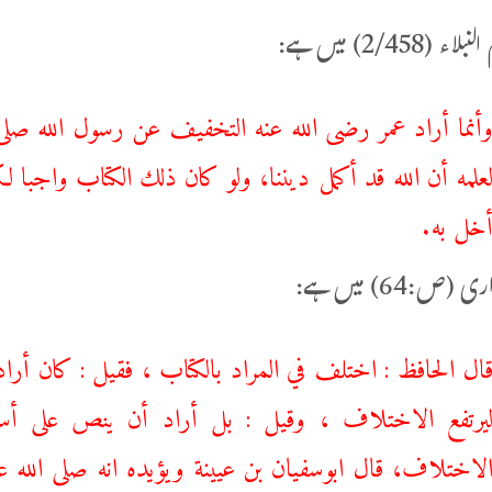
 (2/458) میں ہے:
أنما أراد عمر رضى الله عنه التخفيف عن رسول الله صلى 
علمه أن الله قد أكمل ديننا، ولو كان ذلك الكتاب واجبا لكت
خل به.
 (ص:64) میں ہے:
ال الحافظ : اختلف في المراد بالكتاب ، فقيل : كان أراد
يرتفع الاختلاف ، وقيل : بل أراد أن ينص على أسام
لاختلاف، قال ابوسفيان بن عيينة ويؤيده انه صلى الله ع