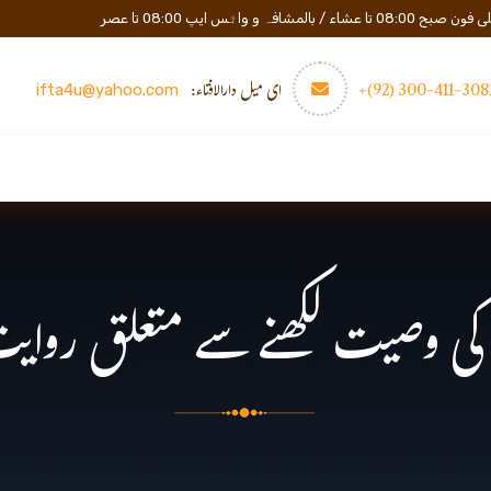
المشافہ و واٹس ایپ 08:00 تا عصر
3082-411-300 (
ای میل دارالافتاء:
ifta4u@yahoo.com
عصری تعلیم
مزید
رابطه
وصیت لکھنے سے متعلق روایت 