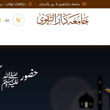
جامعة دارالتقوی لاہور، پاکستان
دارالافتاء اوقات : ٹیلی فون صبح 08:00 تا عشاء / ب
رابطہ:
92)+
سرورق
دارالافتاء
نشر و اشاعت
حضورﷺ کی 