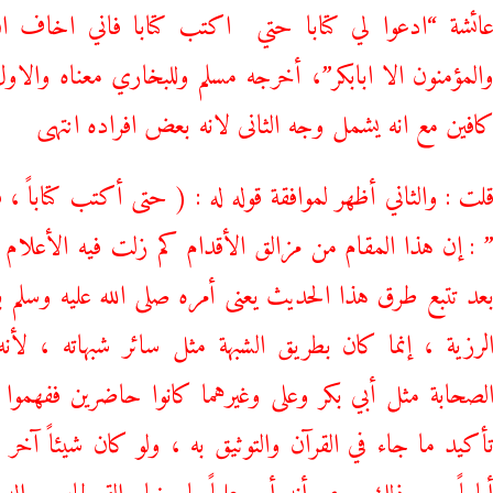
ائشة “ادعوا لي كتابا حتي اكتب كتابا فاني اخاف ان 
المؤمنون الا ابابكر”، أخرجه مسلم وللبخاري معناه والا
افين مع انه يشمل وجه الثانى لانه بعض افراده انتهى
لت : والثاني أظهر لموافقة قوله له : ( حتى أكتب كتاباً ،
 : إن هذا المقام من مزالق الأقدام كم زلت فيه الأعلام
عد تتبع طرق هذا الحديث يعنى أمره صلى الله عليه وسلم 
لرزية ، إنما كان بطريق الشبهة مثل سائر شبهاته ، لأ
لصحابة مثل أبي بكر وعلى وغيرهما كانوا حاضرين ففهموا 
أكيد ما جاء في القرآن والتوثيق به ، ولو كان شيئاً آخر ل
ياماً ومع ذلك روى أنه أمر علياً بإحضار القرطاس وال