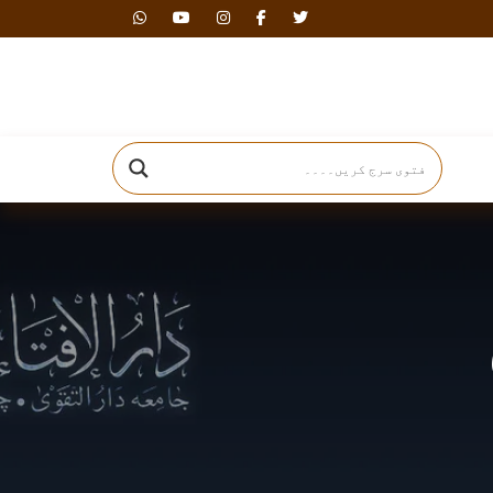
دارالافتاء