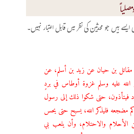
صلیاً
یسے ہیں جو محدثین کی نظر میں قابل اعتبار نہیں۔
يث مقاتل بن حيان عن زيد بن أسلم، عن
الله عليه وسلم غزوة أوطاس في بردٍ
ارد فيتأذون، حتى شكوا ذلك إلى رسول
حدكم مضجعه فليذكر الله، يسبح حتى يحس
 الأحلام والاحتلام، وأن يلعب بي