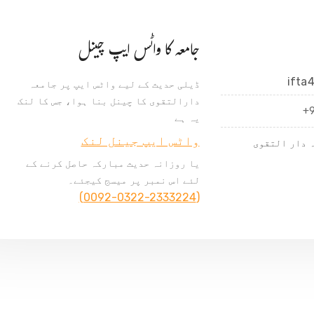
جامعہ کا واٹس ایپ چینل
ifta
ڈیلی حدیث کے لیے واٹس ایپ پر جامعہ
دارالتقوی کا چینل بنا ہوا، جس کا لنک
+
یہ ہے
واٹس ایپ جینل لنک
 دار التقوی
یا روزانہ حدیث مبارکہ حاصل کرنے کے
لئے اس نمبر پر میسج کیجئے۔
(0092-0322-2333224)