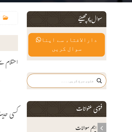
سوال پوچھیئے
دارالافتاء سے اپنا
سوال کریں
احتلام سے
أ
و
فتوی عنوانات
کسی حدیث
اہم سوالات