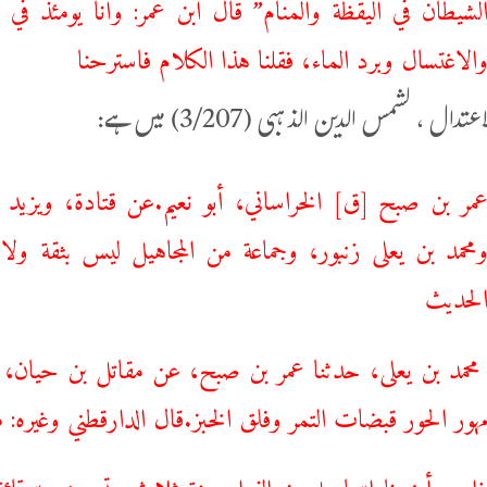
لشيطان في اليقظة والمنام” قال ابن عمر: وأنا يومئذ في
الاغتسال وبرد الماء، فقلنا هذا الكلام فاسترحنا
دال ، لشمس الدین الذہبی (3/207) میں ہے:
مر ‌بن ‌صبح [ق] الخراساني، أبو نعيم.عن قتادة، ويزي
محمد بن يعلى زنبور، وجماعة من المجاهيل ليس بثقة ول
لحديث
حمد بن يعلى، حدثنا عمر بن صبح، عن مقاتل بن حيان، ع
هور الحور قبضات التمر وفلق الخبز.قال الدارقطني وغيره
اهر، أخبرنا إسماعيل بن الفراء سنة ثلاث وتسعين وستمائة، 