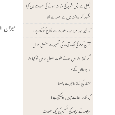
ا
رخصتی سے قبل شوہر کی وفات ہونے کی صورت میں کیا
و
منکوحہ کو وراثت میں سے حصہ ملے گا؟
میزان الاعت
کیا غیر سید مرد سیدہ عورت سے نکاح کرسکتا ہے؟
ع
قرآن کریم کی ایک آیت کی تفسیر سے متعلق سوال
و
اگر نمازِ وتر میں دعائے قنوت بھول جائیں تو کیا وتر
ا
ادا ہوجائیں گے؟
م
عشاء کی نماز تاخیر سے پڑھنا
م
کیا تقدیر دعا سے تبدیل ہوسکتی ہے؟
ز
مرحومہ کے زیور کی تقسیم کی ایک صورت