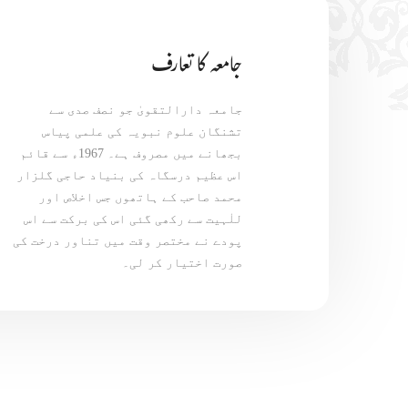
جامعہ کا تعارف
جامعہ دارالتقویٰ جو نصف صدی سے
تشنگان علوم نبویہ کی علمی پیاس
بجھانے میں مصروف ہے۔ 1967ء سے قائم
اس عظیم درسگاہ کی بنیاد حاجی گلزار
محمد صاحب کے ہاتھوں جس اخلاص اور
للٰہیت سے رکھی گئی اس کی برکت سے اس
پودے نے مختصر وقت میں تناور درخت کی
صورت اختیار کر لی۔