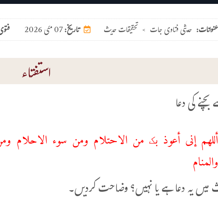
عنوانات:
حدیثی فتاوی جات
>
تحقیقات حدیث
07 مئی 2026
تاریخ:
فتوی
استفتاء
 بچنے کی دعا
للهم إنی أعوذ بک من الاحتلام ومن سوء الاحلام وم
المنام
 میں یہ دعا ہے یا نہیں؟ وضاحت کردیں۔