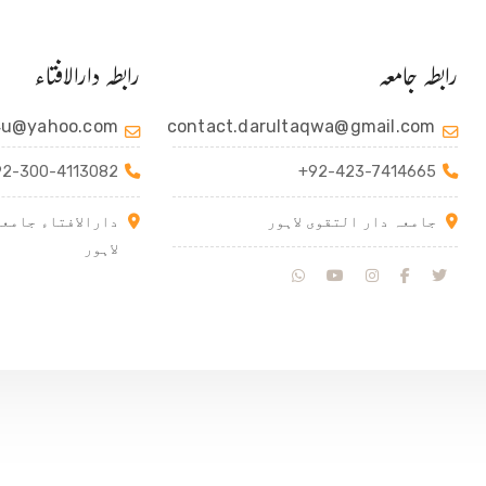
رابطہ جامعہ
رابطہ دارالافتاء
4u@yahoo.com
contact.darultaqwa@gmail.com
92-300-4113082
+92-423-7414665
جامعہ دار التقوی لاہور
دارالافتاء جامعہ
لاہور
© Copyright 2024, All Rights Reserved