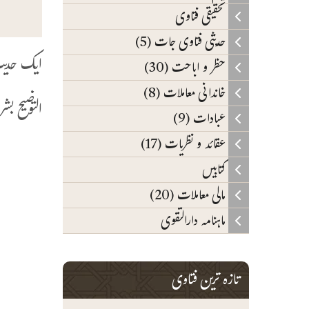
تحقیقی فتاوی
حدیثی فتاوی جات (5)
ایک حدیث
حظر و اباحت (30)
خاندانی معاملات (8)
التوضیح بشرح 
عبادات (9)
عقائد و نظریات (17)
ف
کتابیں
ا
مالی معاملات (20)
ش
ماہنامہ دارالتقوی
ا
ب
تازہ ترین فتاوی