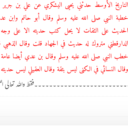
لتاريخ الأوسط حدثني يحيى اليشكري عن علي بن جرير 
طبة النبي صلى الله عليه وسلم وقال أبو حاتم وابن 
لحديث على الثقات لا يحل كتب حديثه الا على وج
لدارقطني متروك له حديث في الجهاد قلت وقال الذهبي ق
طب النبي صلى الله عليه وسلم وقال بن عدي أيضا عامة ما
قال النسائي في الكنى ليس بثقة وقال العقيلي ليس حديثه 
۔۔۔۔۔۔۔۔۔۔۔۔۔۔۔۔۔۔۔۔۔۔۔۔فقط واللہ تعالی اعل