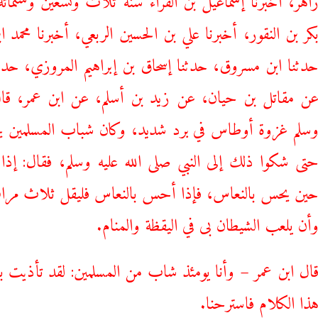
كر بن النقور، أخبرنا علي بن الحسين الربعي، أخبرنا محمد 
دثنا ابن مسروق، حدثنا إسحاق بن إبراهيم المروزي، حدثن
ن مقاتل بن حيان، عن زيد بن أسلم، عن ابن عمر، قال:
سلم غزوة أوطاس في برد شديد، وكان شباب المسلمين يحتلم
تى شكوا ذلك إلى النبي صلى الله عليه وسلم، فقال: إذا
ين يحس بالنعاس، فإذا أحس بالنعاس فليقل ثلاث مرات:
أن يلعب الشيطان بى في اليقظة والمنام.
ال ابن عمر – وأنا يومئذ شاب من المسلمين: لقد تأذيت با
ذا الكلام فاسترحنا.