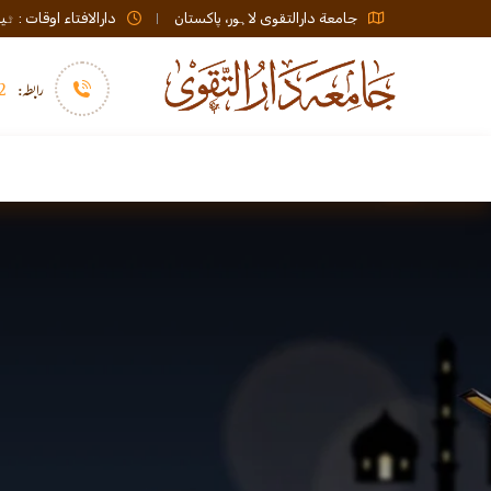
جامعة دارالتقوی لاہور، پاکستان
دارالافتاء اوقات : ٹیلی فون صبح 08:00 تا عشاء / ب
رابطہ:
92)+
سرورق
دارالافتاء
نشر و اشاعت
ا