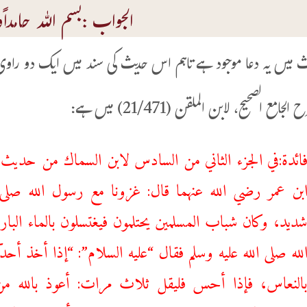
الجواب :بسم اللہ حامداًوم
 میں یہ دعا موجود ہے تاہم اس حدیث کی سند میں ایک دو راوی ا
الجامع الصحیح، لابن الملقن (21/471) میں ہے:
ائدة:في الجزء الثاني من السادس ‌لابن ‌السماك ‌من ‌حد
بن عمر رضي الله عنهما قال: غزونا مع رسول الله صلى 
ديد، وكان شباب المسلمين يحتلمون فيغتسلون بالماء الب
لله صلى الله عليه وسلم فقال “عليه السلام”: “إذا أخذ أ
النعاس، فإذا أحس فليقل ثلاث مرات: أعوذ بالله من