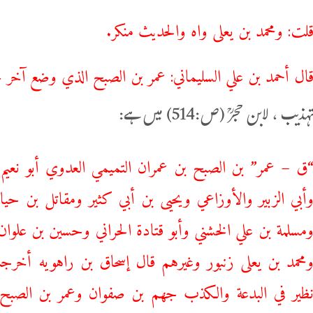
لت: ومحمد بن يعلى واه والحديث منكر.
ال أحمد بن علي السليماني: عمر بن الصبح الذي وضع آخر خط
یب ، لابن حجرؒ (ص:514) میں ہے:
ق – عمر” بن الصبح بن عمران التميمي العدوي أبو نعيم
أبي الزبير والأوزاعي ويحيى بن أبي كثير ومقاتل بن ح
مسلمة بن علي الخشني وأبو قتادة الحراني وحسين بن علوا
محمد بن يعلى زنبور وغيرهم قال إسحاق بن راهويه أخرجت
ظير في البدعة والكذب جهم بن صفوان وعمر بن الصبح 