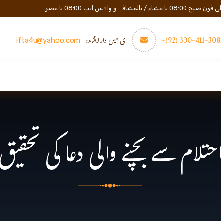
المشافہ و واٹس ایپ 08:00 تا عصر
3082-411-300 (
ای میل دارالافتاء:
ifta4u@yahoo.com
عصری تعلیم
مزید
رابطه
حتلام سے بچنے والی دعا کی تحقیق