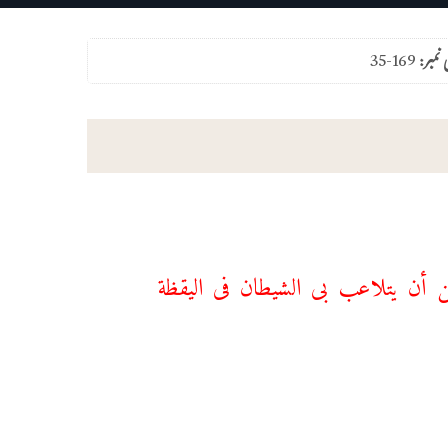
 نمبر:
35-169
ن أن یتلاعب بی الشیطان فی الیقظة