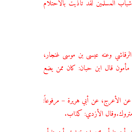
 شباب المسلمين لقد تأذيت بالاحتلام
د الرقاشي وعنه عيسى بن موسى غنجار،
ا مأمون قال ابن حبان: كان ممن يضع
ن الأعرج، عن أبي هريرة – مرفوعاً:
: متروك.وقال الأزدي: كذاب.
أخبرنا أبو محمد ابن قدامة، أخبرنا أبو