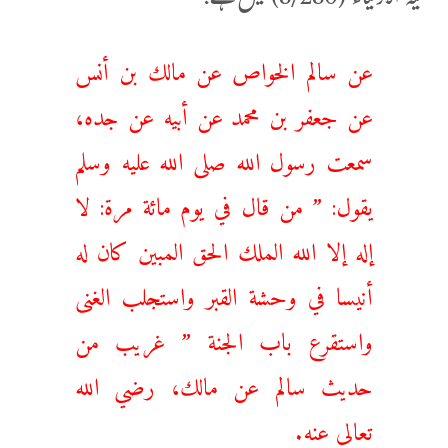
حلیۃ الاولیاء (8/280) میں ہے:
عن سالم الخواص عن مالك بن أنس
عن جعفر بن محمد عن أبيه عن جده،
سمعت رسول الله صلى الله عليه وسلم
يقول: ” ‌من ‌قال ‌في ‌يوم مائة مرة: لا
إله إلا الله الملك الحق المبين كان له
أنيسا في وحشة القبر واستجلب الغنى
واستقرع باب الجنة ” غريب من
حديث سالم عن مالك، رضي الله
تعالى عنه.