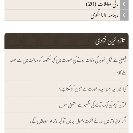
مالی معاملات (20)
ماہنامہ دارالتقوی
تازہ ترین فتاوی
رخصتی سے قبل شوہر کی وفات ہونے کی صورت میں کیا منکوحہ کو وراثت میں سے حصہ
ملے گا؟
کیا غیر سید مرد سیدہ عورت سے نکاح کرسکتا ہے؟
قرآن کریم کی ایک آیت کی تفسیر سے متعلق سوال
اگر نمازِ وتر میں دعائے قنوت بھول جائیں تو کیا وتر ادا ہوجائیں گے؟