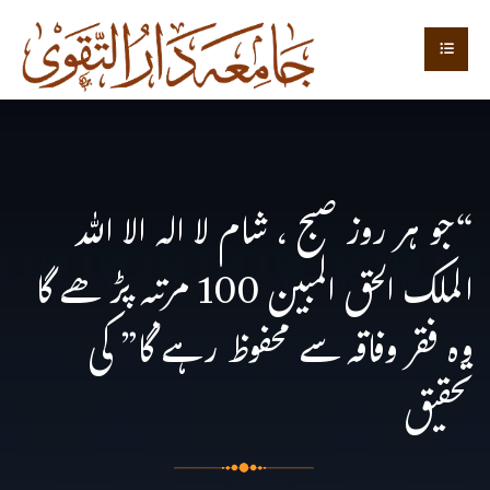
“جو ہر روز صبح ، شام لا اله الا الله
الملك الحق المبين 100 مرتبہ پڑھے گا
وہ فقر وفاقہ سے محفوظ رہے گا” کی
تحقیق