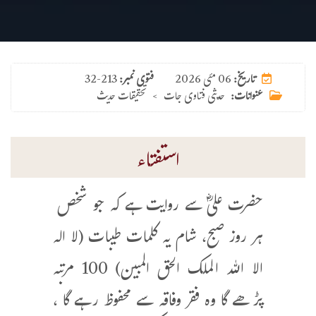
06 مئی 2026
تاریخ:
فتوی نمبر:
32-213
عنوانات:
حدیثی فتاوی جات
>
تحقیقات حدیث
استفتاء
حضرت علیؓ سے روایت ہے کہ جو شخص
ہر روز صبح، شام یہ کلمات طیبات (لا اله
الا الله الملك الحق المبين) 100 مرتبہ
پڑھے گا وہ فقر وفاقہ سے محفوظ رہے گا ،