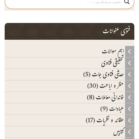
فتوی عنوانات
اہم سوالات
تحقیقی فتاوی
حدیثی فتاوی جات (5)
حظر و اباحت (30)
خاندانی معاملات (8)
عبادات (9)
عقائد و نظریات (17)
کتابیں