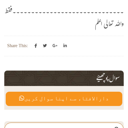
۔۔۔۔۔۔۔۔۔۔۔۔۔۔۔۔۔۔۔۔۔۔۔۔۔۔۔۔۔۔فقط
واللہ تعالی اعلم
Share This:
سوال پوچھیئے
دارالافتاء سے اپنا سوال کریں