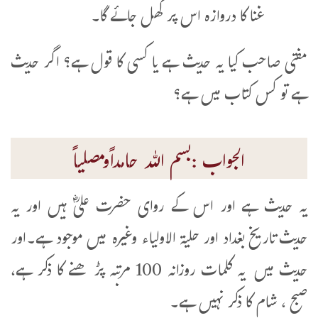
غنا کا دروازہ اس پر کھل جائے گا۔
مفتی صاحب کیا یہ حدیث ہے یا کسی کا قول ہے؟ اگر حدیث
ہے تو کس کتاب میں ہے؟
الجواب :بسم اللہ حامداًومصلیاً
یہ حدیث ہے اور اس کے روای حضرت علیؓ ہیں اور یہ
حدیث تاریخ بغداد اور حلیۃ الاولیاء وغیرہ میں موجود ہے۔اور
حدیث میں یہ کلمات روزانہ 100 مرتبہ پڑھنے کا ذکر ہے،
صبح ، شام کا ذکر نہیں ہے۔