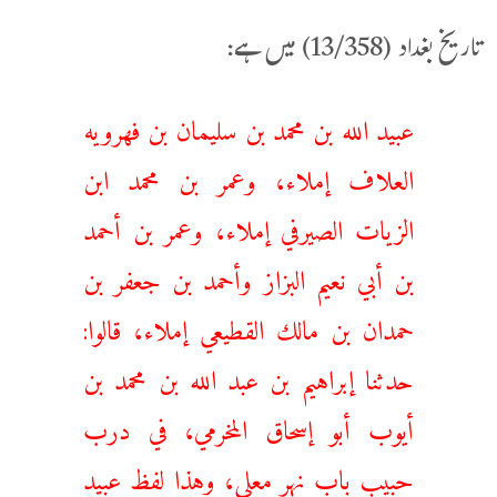
تاریخ بغداد (13/358) میں ہے:
عبيد الله بن محمد بن سليمان بن فهرويه
العلاف إملاء، وعمر بن محمد ابن
الزيات الصيرفي إملاء، وعمر بن أحمد
بن أبي نعيم البزاز وأحمد بن جعفر بن
حمدان بن مالك القطيعي إملاء، قالوا:
حدثنا إبراهيم بن عبد الله بن محمد بن
أيوب أبو إسحاق المخرمي، في درب
حبيب باب نهر معلى، وهذا لفظ عبيد