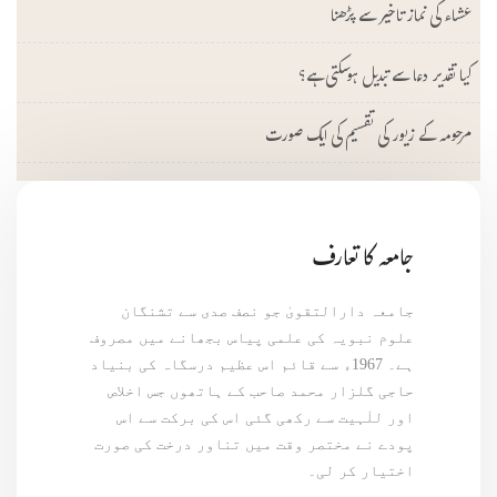
عشاء کی نماز تاخیر سے پڑھنا
کیا تقدیر دعا سے تبدیل ہوسکتی ہے؟
مرحومہ کے زیور کی تقسیم کی ایک صورت
جامعہ کا تعارف
جامعہ دارالتقویٰ جو نصف صدی سے تشنگان
علوم نبویہ کی علمی پیاس بجھانے میں مصروف
ہے۔ 1967ء سے قائم اس عظیم درسگاہ کی بنیاد
حاجی گلزار محمد صاحب کے ہاتھوں جس اخلاص
اور للٰہیت سے رکھی گئی اس کی برکت سے اس
پودے نے مختصر وقت میں تناور درخت کی صورت
اختیار کر لی۔