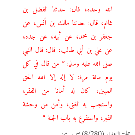
الله وحده، قال: حدثنا الفضل بن
غانم، قال: حدثنا مالك بن أنس، عن
جعفر بن محمد، عن أبيه، عن جده،
عن علي بن أبي طالب، قال: قال النبي
صلى الله عليه وسلم: ” ‌من ‌قال ‌في ‌كل
‌يوم مائة مرة: لا إله إلا الله الحق
المبين، كان له أمانا من الفقر،
واستجلب به الغنى، وأمن من وحشة
القبر، واستقرع به باب الجنة “