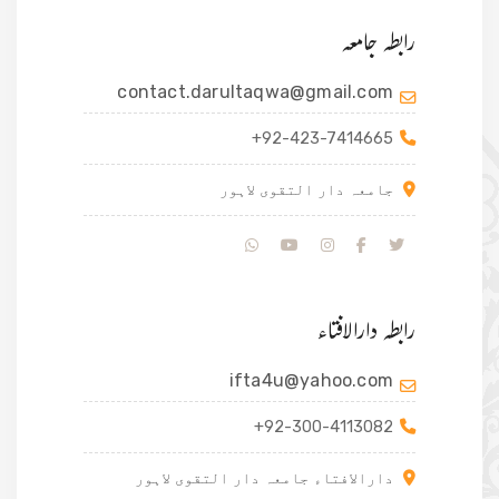
رابطہ جامعہ
contact.darultaqwa@gmail.com
+92-423-7414665
جامعہ دار التقوی لاہور
رابطہ دارالافتاء
ifta4u@yahoo.com
+92-300-4113082
دارالافتاء جامعہ دار التقوی لاہور