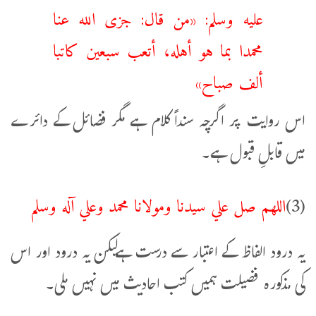
عليه وسلم: «من قال: ‌جزى ‌الله ‌عنا
‌محمدا بما هو أهله، أتعب سبعين كاتبا
ألف صباح»
اس روایت پر اگرچہ سنداً کلام ہے مگر فضائل کے دائرے
میں قابلِ قبول ہے۔
اللهم صل علي سيدنا ومولانا محمد وعلي آله وسلم
(3)
یہ درود الفاظ کے اعتبار سے درست ہےلیکن یہ درود اور اس
کی مذكوره فضیلت ہمیں کتب احادیث میں نہیں ملی۔