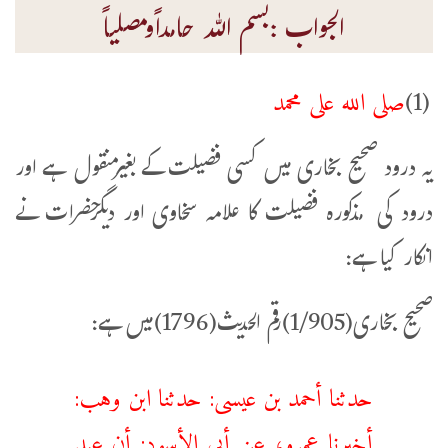
الجواب :بسم اللہ حامداًومصلیاً
صلى ‌الله ‌على ‌محمد
(1)‌
یہ درود صحیح بخاری میں کسی فضیلت کے بغیرمنقول ہے اور
درود کی مذکورہ فضیلت کا علامہ سخاوی اور دیگرحضرات نے
انکار کیا ہے:
صحیح بخاری(1/905)رقم الحدیث(1796)میں ہے:
حدثنا أحمد بن عيسى: حدثنا ابن وهب:
أخبرنا عمرو، عن أبي الأسود: أن عبد