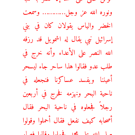
ونوره الله عز وجل………… وسمعت
الخضر والياس يقولان كان في بني
إسرائيل نبي يقال له اشمويل قد رزقه
الله النصر على الأعداء وأنه خرج في
طلب عدو فقالوا هذا ساحر جاء ليسحر
أعيننا ويفسد عساكرنا فنجعله في
ناحية البحر ونهزمه فخرج في أربعين
رجلاً فجعلوه في ناحية البحر فقال
أصحابه كيف نفعل فقال أحملوا وقولوا
صلى الله على محمد فحملوا وقالوا فصار