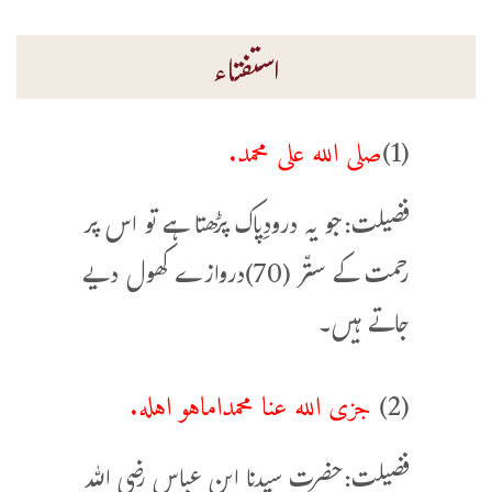
استفتاء
صلى الله على محمد.
(1)
فضیلت:جو یہ درودِپاک پڑھتا ہے تو اس پر
رحمت کے ستّر (70)دروازے کھول دیے
جاتے ہیں۔
جزى الله عنا محمداماهو اهله.
(2)
فضیلت:حضرت سیدنا ابن عباس رضی اللہ