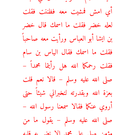
أي امش فمشيت معه فظننت فقلت
لعله خضر فقلت ما اسمك قال خضر
بن ايشا أبو العباس ورأيت معه صاحباً
فقلت ما اسمك فقال الياس بن سام
فقلت رحمكما الله هل رأيتما محمداً –
صلى الله عليه وسلم – قالا نعم قلت
بعزة الله وبقدرته لتخبراني شيئاً حتى
أروي عنكما فقالا سمعنا رسول الله –
صلى الله عليه وسلم – يقول ما من
مؤمن صلى على محمد إلا نضر به قلبه