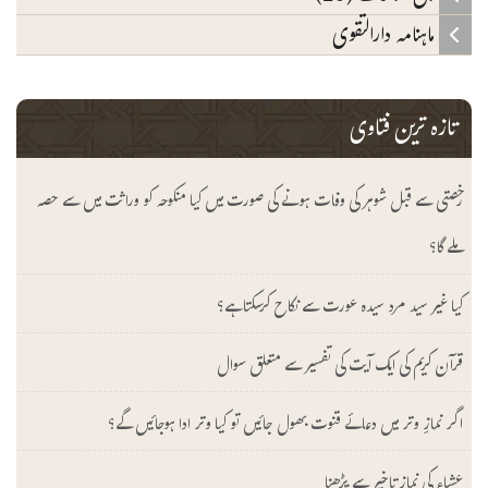
ماہنامہ دارالتقوی
تازہ ترین فتاوی
رخصتی سے قبل شوہر کی وفات ہونے کی صورت میں کیا منکوحہ کو وراثت میں سے حصہ
ملے گا؟
کیا غیر سید مرد سیدہ عورت سے نکاح کرسکتا ہے؟
قرآن کریم کی ایک آیت کی تفسیر سے متعلق سوال
اگر نمازِ وتر میں دعائے قنوت بھول جائیں تو کیا وتر ادا ہوجائیں گے؟
عشاء کی نماز تاخیر سے پڑھنا