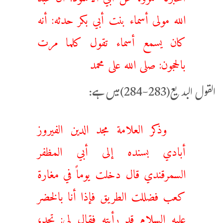
الله مولى أسماء بنت أبي بكر حدثه: أنه
كان يسمع أسماء تقول كلما مرت
بالحجون: ‌صلى ‌الله ‌على ‌محمد
القول البدیع(283-284)میں ہے:
وذكر العلامة مجد الدين الفيروز
أبادي بسنده إلى أبي المظفر
السمرقندي قال دخلت يوماً في مغارة
كعب فضللت الطريق فإذا أنا بالخضر
عليه السلام قد رأيته فقال لي: تجد،