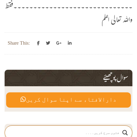
۔۔۔۔۔۔۔۔۔۔۔۔۔۔۔۔۔۔۔۔۔۔۔۔۔۔۔۔۔۔فقط
واللہ تعالی اعلم
Share This:
سوال پوچھیئے
دارالافتاء سے اپنا سوال کریں