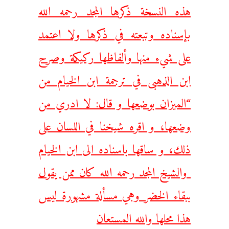
هذه النسخة ذكرها المجد رحمه الله
بإسناده وتبعته في ذكرها ولا اعتمد
على شيء منها وألفاظها ركيكة وصرح
ابن الذهبى في ترجمة ابن الخيام من
“
الميزان بوضعها و قال: لا ادري من
وضعها، و اقره شيخنا في اللسان على
ذلك، و ساقها باسناده الى ابن الخيام
والشيخ المجد رحمه الله كان ممن يقول
ببقاء الخضر وهي مسألة مشهورة ليس
هذا محلها والله المستعان