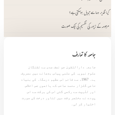
کیا تقدیر دعا سے تبدیل ہوسکتی ہے؟
مرحومہ کے زیور کی تقسیم کی ایک صورت
جامعہ کا تعارف
جامعہ دارالتقویٰ جو نصف صدی سے تشنگان
علوم نبویہ کی علمی پیاس بجھانے میں مصروف
ہے۔ 1967ء سے قائم اس عظیم درسگاہ کی بنیاد
حاجی گلزار محمد صاحب کے ہاتھوں جس اخلاص
اور للٰہیت سے رکھی گئی اس کی برکت سے اس
پودے نے مختصر وقت میں تناور درخت کی صورت
اختیار کر لی۔