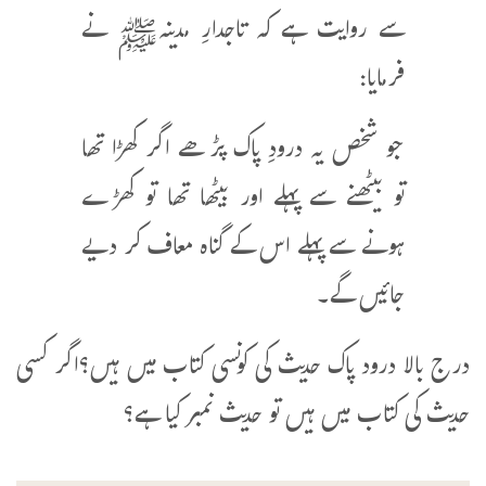
سے روایت ہے کہ تاجدارِ مدینہﷺ نے
فرمایا:
جو شخص یہ درودِ پاک پڑھے اگر کھڑا تھا
تو بیٹھنے سے پہلے اور بیٹھا تھا تو کھڑے
ہونے سے پہلے اس کے گناہ معاف کر دیے
جائیں گے۔
درج بالا درود پاک حدیث کی کونسی کتاب میں ہیں؟اگر کسی
حدیث کی کتاب میں ہیں تو حدیث نمبر کیا ہے؟