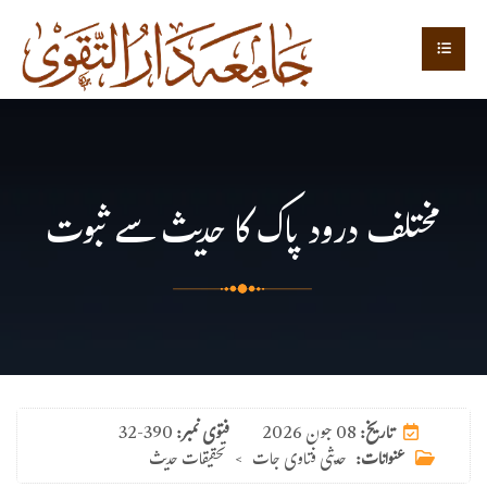
مختلف درود پاک کا حدیث سے ثبوت
08 جون 2026
تاریخ:
فتوی نمبر:
32-390
عنوانات:
حدیثی فتاوی جات
>
تحقیقات حدیث