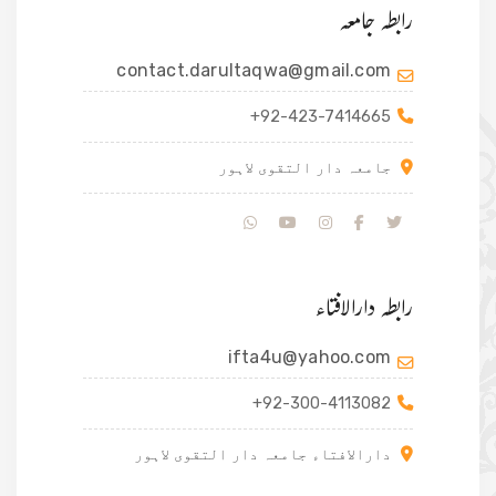
رابطہ جامعہ
contact.darultaqwa@gmail.com
+92-423-7414665
جامعہ دار التقوی لاہور
رابطہ دارالافتاء
ifta4u@yahoo.com
+92-300-4113082
دارالافتاء جامعہ دار التقوی لاہور