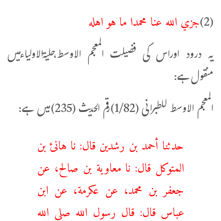
جزي الله عنا محمدا ما هو اهله
(2)
یہ درود اوراس کی فضیلت المعجم الاوسط،حلیۃالاولیاءمیں
منقول ہے:
المعجم الاوسط للطبرانی (1/82)رقم الحدیث (235)میں ہے:
حدثنا أحمد بن رشدين قال: نا هانئ بن
المتوكل قال: نا معاوية بن صالح، عن
جعفر بن محمد، عن عكرمة، عن ابن
عباس قال: قال رسول الله صلى الله