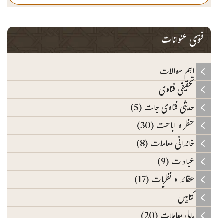
فتوی عنوانات
اہم سوالات
تحقیقی فتاوی
حدیثی فتاوی جات (5)
حظر و اباحت (30)
خاندانی معاملات (8)
عبادات (9)
عقائد و نظریات (17)
کتابیں
مالی معاملات (20)