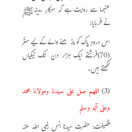
عنہما سے روایت ہے کہ سرکارِ مدینہﷺ
نے فرمایا:
اس درودِ پاک کو پڑھنے والے کے لیے ستّر
(70)فرشتے ایک ہزار دن تک نیکیاں
لکھتے ہیں۔
اللهم صل على سيدنا ومولانا محمد
(3)
وعلى آله وسلم
فضیلت: حضرت سیدنا انس رضی اللہ عنہ