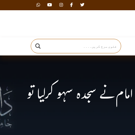
دارالافتاء
مام نے سجدہ سہو کرلیا تو