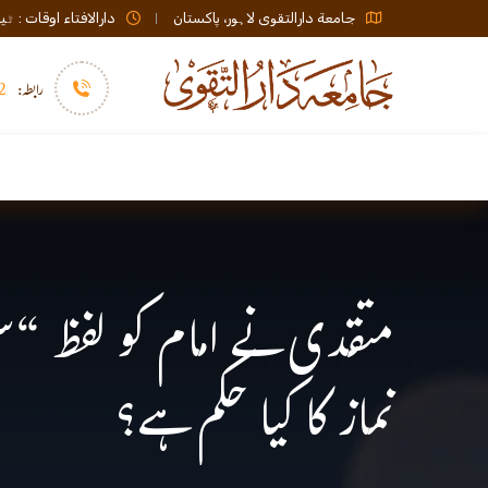
جامعة دارالتقوی لاہور، پاکستان
دارالافتاء اوقات : ٹیلی فون صبح 08:00 تا عشاء / ب
رابطہ:
92)+
سرورق
دارالافتاء
نشر و اشاعت
متقدی نے امام کو لفظ “سجد
نماز کا کیا حکم ہے؟