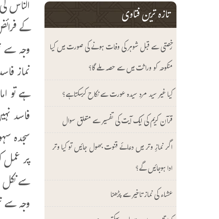
الناس کی 
تازہ ترین فتاوی
کے فرائض
وجہ سے نم
رخصتی سے قبل شوہر کی وفات ہونے کی صورت میں کیا
نماز فاسد
منکوحہ کو وراثت میں سے حصہ ملے گا؟
ہے تو ام
کیا غیر سید مرد سیدہ عورت سے نکاح کرسکتا ہے؟
فاسد نہی
قرآن کریم کی ایک آیت کی تفسیر سے متعلق سوال
سجدہ سہو 
اگر نمازِ وتر میں دعائے قنوت بھول جائیں تو کیا وتر
پر عمل ک
ادا ہوجائیں گے؟
سے نکل ج
عشاء کی نماز تاخیر سے پڑھنا
وجہ سے ن