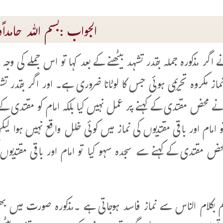
الجواب :بسم اللہ حامداًوم
اگر مذکورہ جملہ بقدر تشہد بیٹھنے کے بعد کہا تو اس جملے کی و
از مکروہ تحریمی ہوئی جس کا لوٹانا ضروری ہے۔ اور اگر بقدر تشہد
نے محض مقتدی کے کہنے پر عمل نہیں کیا بلکہ امام کو مقتدی کے ل
و امام اور باقی مقتدیوں کی نماز میں کوئی خلل واقع نہیں ہوا ل
محض مقتدی کےکہنے سے سجدہ سہو کیا تو امام اور باقی مقتدیوں ک
کلم بکلام الناس سے نماز فاسد ہوجاتی ہے ۔مذکورہ صورت میں 