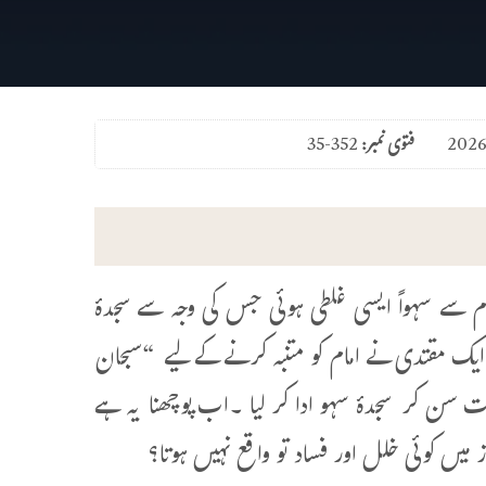
فتوی نمبر:
35-352
م سے سہواً ایسی غلطی ہوئی جس کی وجہ سے سجدۂ
 ایک مقتدی نے امام کو متنبہ کرنے کے لیے “سبحان
ت سن کر سجدۂ سہو ادا کر لیا ۔اب پوچھنا یہ ہے
میں کوئی خلل اور فساد تو واقع نہیں ہوتا؟