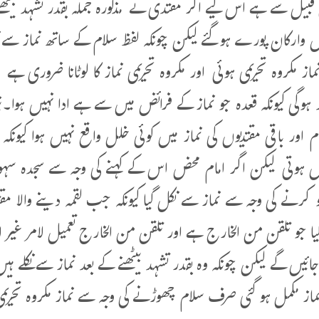
قبیل سے ہے اس لیے اگر مقتدی نے مذکورہ جملہ بقدر تشہد بیٹھنے ک
 وارکان پورے ہوگئے لیکن چونکہ لفظ سلام کے ساتھ نماز س
از مکروہ تحریمی ہوئی اور مکروہ تحریمی نماز کا لوٹانا ضروری ہے ا
 ہوگی کیونکہ قعدہ جو نماز کے فرائض میں سے ہے ادا نہیں ہوا۔نیز 
ام اور باقی مقتدیوں کی نماز میں کوئی خلل واقع نہیں ہوا کیون
ں ہوتی لیکن اگر امام محض اس کے کہنے کی وجہ سے سجدہ سہو کر ل
کرنے کی وجہ سے نماز سے نکل گیا کیونکہ جب لقمہ دینے والا مقت
یا جو تلقن من الخارج ہے اور تلقن من الخارج تعمیل لامر غیر
ائیں گے لیکن چونکہ وہ بقدر تشہد بیٹھنے کے بعد نماز سے نکلے
ماز مکمل ہو گئی صرف سلام چھوڑنے کی وجہ سے نماز مکروہ تحریم