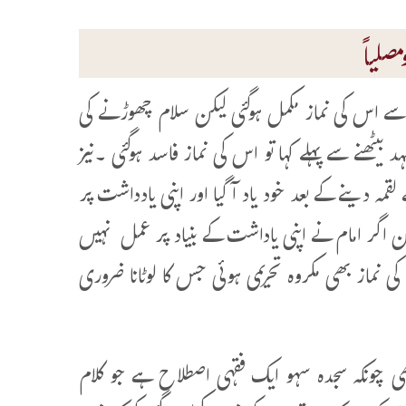
صلیاً
جہ سے اس کی نماز مکمل ہوگئی لیکن سلام چھوڑنے کی
 بیٹھنے سے پہلے کہا تو اس کی نماز فاسد ہوگئی ۔نیز
قمہ دینے کے بعد خود یاد آگیا اور اپنی یادداشت پر
یکن اگر امام نے اپنی یاداشت کے بنیاد پر عمل نہیں
ی نماز بھی مکروہ تحریمی ہوئی جس کا لوٹانا ضروری
بھی چونکہ سجدہ سہو ایک فقہی اصطلاح ہے جو کلام