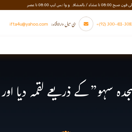
المشافہ و واٹس ایپ 08:00 تا عصر
3082-411-300 (
ای میل دارالافتاء:
ifta4u@yahoo.com
عصری تعلیم
مزید
رابطه
ہ سہو” کے ذریعے لقمہ دیا اور ا