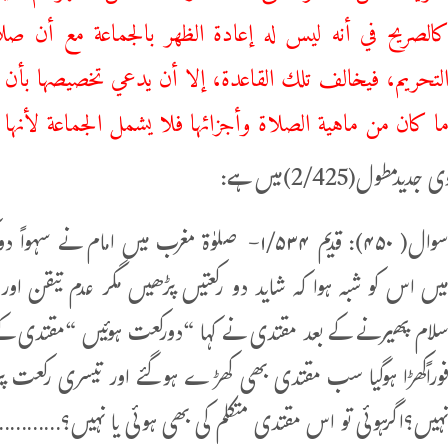
الصريح في أنه ليس له إعادة الظهر بالجماعة مع أن صلات
لتحريم، فيخالف تلك القاعدة، إلا أن يدعي تخصيصها بأن م
ا كان من ماهية الصلاة وأجزائها فلا يشمل الجماعة لأنه
دیدمطول(2/425)میں ہے:
سوال( ۴۵۰): قدیم ۱/۵۳۴- صلوٰۃ مغرب میں امام
یں اس کو شبہ ہوا کہ شاید دو رکعتیں پڑھیں مگر عدم تیقن او
لام پھیرنے کے بعد مقتدی نے کہا “دورکعت ہوئیں “مقتدی کے 
وراًکھڑا ہوگیا سب مقتدی بھی کھڑے ہوگئے اور تیسری رکعت پر س
ہیں؟اگرہوئی تو اس مقتدی متکلم کی بھی ہوئی یا نہیں؟………….