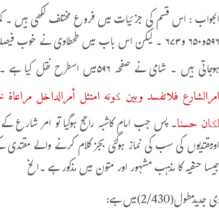
لجواب : اس قسم کی جزئیات میں فروع مختلف لکھی ہیں ۔ کما یظهر
۵۹۶و۶۵۰ و۶۷۳ ۔ لیکن اس باب میں طحطاوی نے خو
وجاتی ہیں ۔ شامی نے صفحہ ۵۹۶میں اسطرح نقل کیا ہے ۔
مرالشارع فلاتفسد وبین کونه امتثل أمرالداخل مراعاة ل
کان حسنا
۔ پس جب امام کاشبہ راجح ہوگیا تو امر شارع ک
ورمقتدیوں کی سب کی نماز ہوگئی بجز کلام کرنے والے مقتدی کے
یسا حنفیہ کا مذہب مشہور اور متون میں مذکور ہے ۔الخ
دیدمطول(2/430)میں ہے: