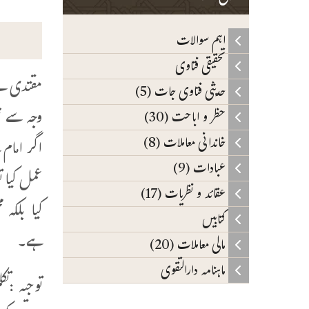
اہم سوالات
تحقیقی فتاوی
مقتدی نے 
حدیثی فتاوی جات (5)
وجہ سے نم
حظر و اباحت (30)
خاندانی معاملات (8)
اگر امام 
عبادات (9)
عمل کیا ت
عقائد و نظریات (17)
کیا بلکہ 
کتابیں
ہے۔
مالی معاملات (20)
ماہنامہ دارالتقوی
توجیہ :ت