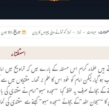
عنوانات:
عبادات
>
نماز
>
نماز کو توڑنے والی چیزوں کا بیان
10 جون 2026
تاریخ:
استفتاء
تے ہیں علماء کرام اس مسئلہ کے بارے میں کہ تراویح میں اما
 ہو گیا، لیکن امام کو خود اس کا علم نہ تھا۔ مقتدیوں میں سے
نے کے بجائے صرف یہ لفظ کہا “سجدہ سہو”امام نے مقتدی کی با
 کا “سبحان اللہ”کے بجائے “سجدہ سہو” کہنے سے مقتدی کی نماز 