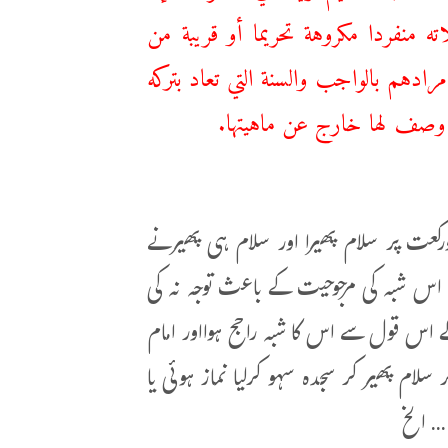
ه منفردا مكروهة تحريما أو قريبة من
رادهم بالواجب والسنة التي تعاد بتركه
ا وصف لها خارج عن ماهيتها.
 نے سہواً دورکعت پر سلام پھیرا اور سلام ہی پھیرنے
ر اس شبہ کی مرجوحیت کے باعث توجہ نہ کی
اس قول سے اس کا شبہ راجح ہوااور امام
لام پھیر کر سجدہ سہو کرلیا نماز ہوئی یا
. الخ