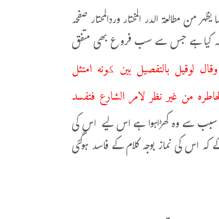
 من مطالعة الدر المختار وردالمحتار صفحہ
ب فیصلہ کیا ہے جس سے سب فروع بھی متفق
وقال لوقیل بالتفصیل بین کونه امتثل
خاطره من غیر نظر لامر الشارع فتفسد
ے سبب سے وہ کھڑاہوا ہے اس لیے اس کی
 کہ اس کی نماز بوجہ کلام کے فاسد ہوگئی