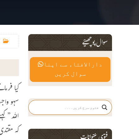
سوال پوچھیئے
دارالافتاء سے اپنا
سوال کریں
کیا فرما
سہو واجب
اللہ” کہ
کہ مقتدی
فتوی عنوانات