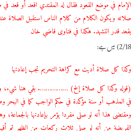
لإمام في موضع القعود فقال له المقتدي اقعد أو قعد في 
لاته ويكون الكلام من كلام الناس استقبل الصلاة عندنا.
قعد قدر التشهد. هكذا في فتاوى قاضي خان
وكذا ‌كل ‌صلاة أديت مع كراهة التحريم تجب إعادتها
قوله ‌وكذا ‌كل ‌صلاة إلخ) ……………. بقي هنا شيء، وهو
ي المذهب أو سنة مؤكدة في حكم الواجب كما في البحر وصر
مقتضى هذا أنه لو صلى مفردا يؤمر بإعادتها بالجماعة، و
لفريضة من أنه لو صلى ثلاث ركعات من الظهر ثم أقيمت