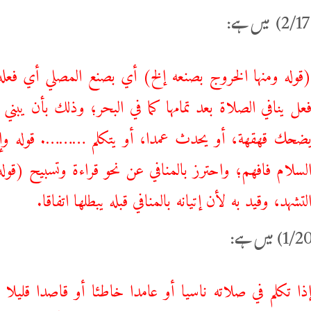
قوله ‌ومنها ‌الخروج بصنعه إلخ) أي بصنع المصلي أي فع
عل ينافي الصلاة بعد تمامها كما في البحر؛ وذلك بأن يبن
ضحك قهقهة، أو يحدث عمدا، أو يتكلم ………. قوله وإن كر
لسلام فافهم؛ واحترز بالمنافي عن نحو قراءة وتسبيح (قوله
لتشهد، وقيد به لأن إتيانه بالمنافي قبله يبطلها اتفاقا.
ذا ‌تكلم ‌في ‌صلاته ناسيا أو عامدا خاطئا أو قاصدا قليل