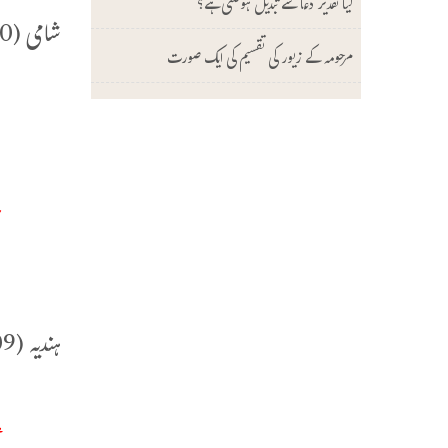
کیا تقدیر دعا سے تبدیل ہوسکتی ہے؟
شامی (2/170) میں ہے:
مرحومہ کے زیور کی تقسیم کی ایک صورت
(
ف
ي
ا
ا
ہندیہ (1/209) میں ہے:
إ