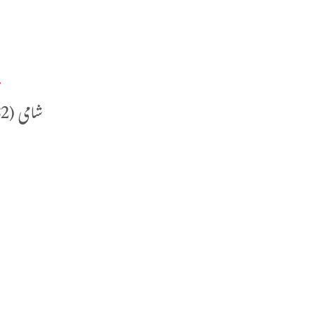
ا
ص
ي
شامی (2/182) میں ہے:
‌
(
ف
و
ا