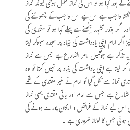
ے بعد کہا ہو تو اس کی نماز مکمل ہوگئی کیونکہ نماز
ے نکلنا واجب ہے اس لیے اس واجب کے چھوٹنے کی
ور اگر بقدر تشہد بیٹھنے سے پہلے کہا ہو تو مقتدی کی
اگر امام اپنی یادداشت کی بنیاد پر سجدہ سہوکر لیتا
کہ یہ تذکر ہے جوتعمیل لامر الشارع ہے جس سے نماز
یتا ہے اپنی یاداشت کی بنیاد پر نہیں کرتا تو وہ
دی نماز سے نکل گیا تو امام نے غیر مقتدی کے لقمے
 الشارع ہے جس سے امام اور باقی مقتدی بھی نماز
 ہیں اس لیے نماز کے فرائض و ارکان پورے ہونے کی
ی ہوئی جس کا لوٹانا ضروری ہے ۔