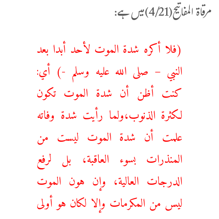
مرقاۃ المفاتیح(4/21)میں ہے:
(فلا أكره شدة الموت لأحد أبدا بعد
النبي – صلى الله عليه وسلم -) أي:
كنت أظن أن شدة الموت تكون
لكثرة الذنوب،ولما رأيت شدة وفاته
علمت أن شدة الموت ليست من
المنذرات بسوء العاقبة، بل لرفع
الدرجات العالية، وإن هون الموت
ليس من المكرمات وإلا لكان هو أولى