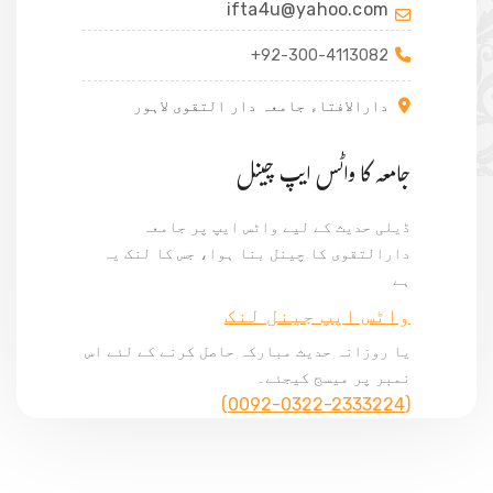
ifta4u@yahoo.com
+92-300-4113082
دارالافتاء جامعہ دار التقوی لاہور
جامعہ کا واٹس ایپ چینل
ڈیلی حدیث کے لیے واٹس ایپ پر جامعہ
دارالتقوی کا چینل بنا ہوا، جس کا لنک یہ
ہے
واٹس ایپ جینل لنک
یا روزانہ حدیث مبارکہ حاصل کرنے کے لئے اس
نمبر پر میسج کیجئے۔
(0092-0322-2333224)