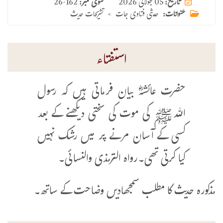
05 جولائی 2026
تاریخ:
فتوی نمبر:
26-162
عنوانات:
حدیثی فتاوی جات
>
تشریحات حدیث
استفتاء
حضرت عائشہؓ بیان فرماتی ہیں کہ رسول
اللہﷺ کی موت کی سختی دیکھنے کے بعد
کسی کے آسان مرنے پر میں رشک نہیں
کیا کرتی تھی۔رواہ الترمذی والنسائی۔
مذکورہ حدیث کا مطلب سمجھادیں وضاحت کے ساتھ۔