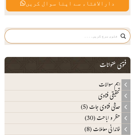
دارالافتاء سے اپنا سوال کریں
فتوی عنوانات
اہم سوالات
تحقیقی فتاوی
حدیثی فتاوی جات (5)
حظر و اباحت (30)
خاندانی معاملات (8)