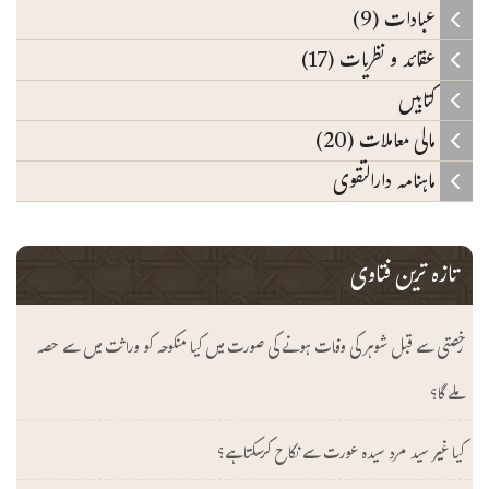
عبادات (9)
عقائد و نظریات (17)
کتابیں
مالی معاملات (20)
ماہنامہ دارالتقوی
تازہ ترین فتاوی
رخصتی سے قبل شوہر کی وفات ہونے کی صورت میں کیا منکوحہ کو وراثت میں سے حصہ
ملے گا؟
کیا غیر سید مرد سیدہ عورت سے نکاح کرسکتا ہے؟