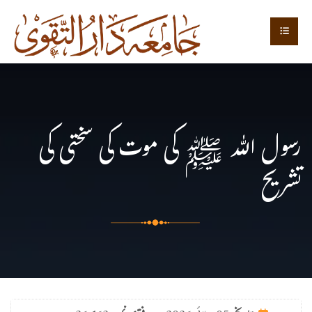
رسول اللہ ﷺ کی موت کی سختی کی
تشریح