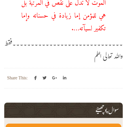
الموت لا تدل على نقص في المرتبة بل
هي للمؤمن إما زيادة في حسناته وإما
تكفير لسيآته….
۔۔۔۔۔۔۔۔۔۔۔۔۔۔۔۔۔۔۔۔۔۔۔۔۔۔۔۔۔۔فقط
واللہ تعالی اعلم
Share This:
سوال پوچھیئے