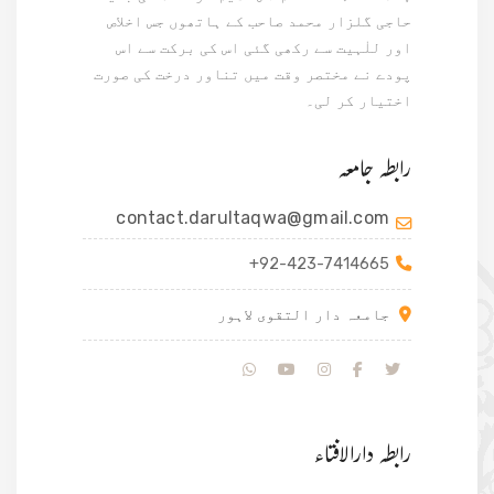
حاجی گلزار محمد صاحب کے ہاتھوں جس اخلاص
اور للٰہیت سے رکھی گئی اس کی برکت سے اس
پودے نے مختصر وقت میں تناور درخت کی صورت
اختیار کر لی۔
رابطہ جامعہ
contact.darultaqwa@gmail.com
+92-423-7414665
جامعہ دار التقوی لاہور
رابطہ دارالافتاء