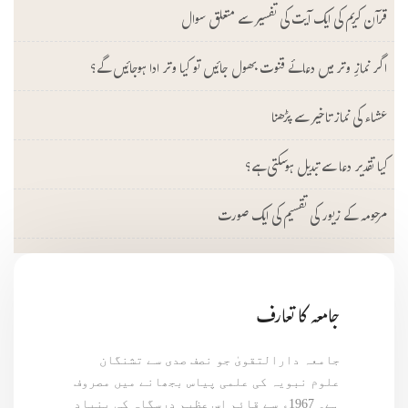
قرآن کریم کی ایک آیت کی تفسیر سے متعلق سوال
اگر نمازِ وتر میں دعائے قنوت بھول جائیں تو کیا وتر ادا ہوجائیں گے؟
عشاء کی نماز تاخیر سے پڑھنا
کیا تقدیر دعا سے تبدیل ہوسکتی ہے؟
مرحومہ کے زیور کی تقسیم کی ایک صورت
جامعہ کا تعارف
جامعہ دارالتقویٰ جو نصف صدی سے تشنگان
علوم نبویہ کی علمی پیاس بجھانے میں مصروف
ہے۔ 1967ء سے قائم اس عظیم درسگاہ کی بنیاد