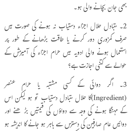
بھی جان بچانے والی ہو۔
2۔ متبادل حلال اجزاء دستیاب نہ ہونے کی صورت میں
صرف کمزوری دور کرنے یا طاقت بڑھانے کے طور پر
استعمال ہونے والی ادویہ میں حرام اجزاء کی آمیزش کے
حوالے سے کتنی اجازت ہے؟
3۔ اگر دوائی کے کسی مشتبہ یا حرام عنصر
(Ingredient)کا حلال متبادل دستیاب تو ہو لیکن اس
کے مہنگا ہونے کی وجہ سے دواؤں کی قیمتیں بڑھنے اور
دوائیں عام صارفین کی دسترس سے باہر ہو جانے کا اندیشہ ہو