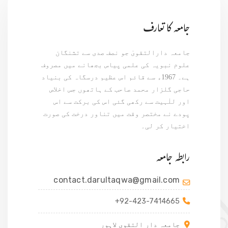
جامعہ کا تعارف
جامعہ دارالتقویٰ جو نصف صدی سے تشنگان
علوم نبویہ کی علمی پیاس بجھانے میں مصروف
ہے۔ 1967ء سے قائم اس عظیم درسگاہ کی بنیاد
حاجی گلزار محمد صاحب کے ہاتھوں جس اخلاص
اور للٰہیت سے رکھی گئی اس کی برکت سے اس
پودے نے مختصر وقت میں تناور درخت کی صورت
اختیار کر لی۔
رابطہ جامعہ
contact.darultaqwa@gmail.com
+92-423-7414665
جامعہ دار التقوی لاہور