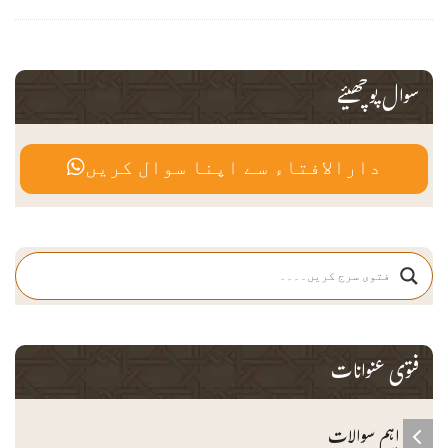
سوال پوچھیئے
دارالافتاء سے اپنا سوال کریں
فتوی عنوانات
اہم سوالات