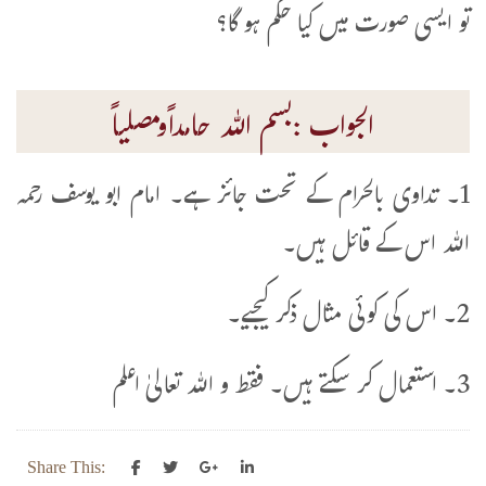
تو ایسی صورت میں کیا حکم ہو گا؟
الجواب :بسم اللہ حامداًومصلیاً
1۔ تداوی بالحرام کے تحت جائز ہے۔ امام ابو یوسف رحمہ
اللہ اس کے قائل ہیں۔
2۔ اس کی کوئی مثال ذکر کیجیے۔
3۔ استعمال کر سکتے ہیں۔ فقط و اللہ تعالیٰ اعلم
Share This: