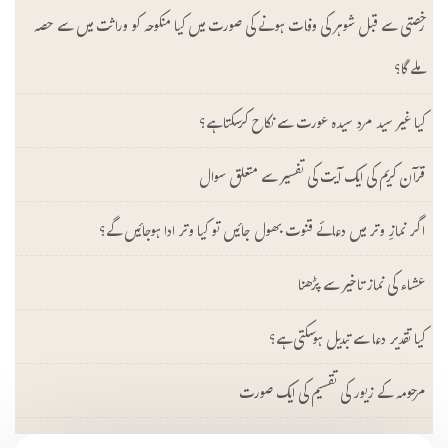
رخصتی سے قبل شوہر کی وفات ہونے کی صورت میں کیا منکوحہ کو وراثت میں سے حصہ
ملے گا؟
کیا غیر سید مرد سیدہ عورت سے نکاح کرسکتا ہے؟
قرآن کریم کی ایک آیت کی تفسیر سے متعلق سوال
اگر نمازِ وتر میں دعائے قنوت بھول جائیں تو کیا وتر ادا ہوجائیں گے؟
عشاء کی نماز تاخیر سے پڑھنا
کیا تقدیر دعا سے تبدیل ہوسکتی ہے؟
مرحومہ کے زیور کی تقسیم کی ایک صورت