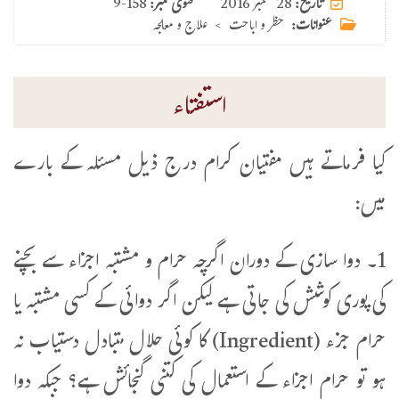
28 ستمبر 2016
تاریخ:
فتوی نمبر:
9-158
عنوانات:
حظر و اباحت
>
علاج و معالجہ
استفتاء
کیا فرماتے ہیں مفتیان کرام درج ذیل مسئلہ کے بارے
میں:
1۔ دوا سازی کے دوران اگرچہ حرام و مشتبہ اجزاء سے بچنے
کی پوری کوشش کی جاتی ہے لیکن اگر دوائی کے کسی مشتبہ یا
حرام جزء (Ingredient) کا کوئی حلال متبادل دستیاب نہ
ہو تو حرام اجزاء کے استعمال کی کتنی گنجائش ہے؟ جبکہ دوا