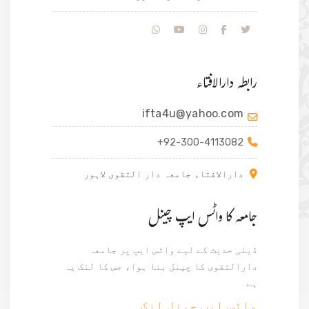
رابطہ دارالافتاء
ifta4u@yahoo.com
+92-300-4113082
دارالافتاء جامعہ دار التقوی لاہور
جامعہ کا واٹس ایپ چینل
ڈیلی حدیث کے لیے واٹس ایپ پر جامعہ
دارالتقوی کا چینل بنا ہوا، جس کا لنک یہ
ہے
واٹس ایپ جینل لنک