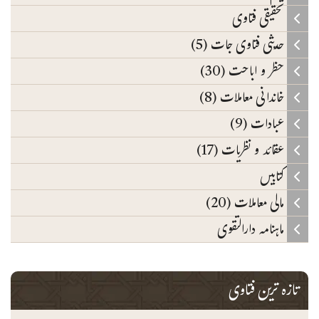
تحقیقی فتاوی
حدیثی فتاوی جات (5)
حظر و اباحت (30)
خاندانی معاملات (8)
عبادات (9)
عقائد و نظریات (17)
کتابیں
مالی معاملات (20)
ماہنامہ دارالتقوی
تازہ ترین فتاوی