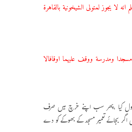
 لا يجوز لمتولى الشيخونية بالقاهرة
جدا ومدرسة ووقف عليهما اوقافالا
صول کیا ،پھر سب اپنے خرچ میں صرف
وں اگر بجائے تعمیر مسجد کے بھوکے کو دے