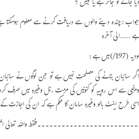
یا جائے تو جائز ہے یا نہیں ؟
واب :چندہ دینے والوں سے دریافت کرنے سے معلوم ہوسکتا ہے ،
ے ……الی آخرہ
1/)میں ہے :
گر سائبان بنانے کی مصلحت نہیں ہے تو جن لوگوں نے سائبان 
مرضی سے اس روپیہ کو کنوئیں کی مرمت ،نل وغیرہ میں صرف کرد
سی طرح اینٹ بالو وغیرہ سامان کا حکم ہے کہ ان کی اجازت ک
۔۔۔۔۔۔۔۔۔۔۔۔۔۔۔۔۔۔۔۔۔۔۔۔فقط واللہ تعالی اعل