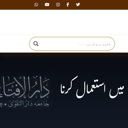
دارالافتاء
یں استعمال کرنا