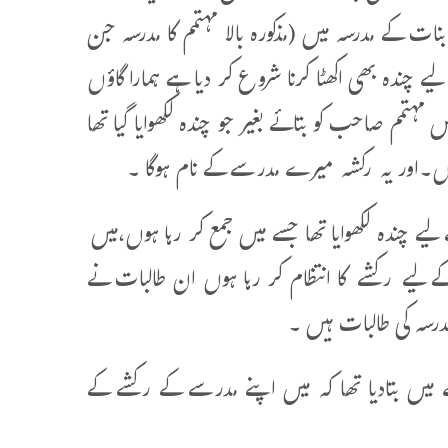
ت کے مدرسہ میں (مذکورہ بالا مہتمم کا مدرسہ جن
یے چندہ بھی اکھٹا کرنا شروع کر دیا ہے ہمارا گاؤں
 مہتمم صاحب کو بتائے بغیر جو چندہ لکھوایا گیا تھا
وں۔اور یہ رکشہ میرے مدرسے کے نام ہوگا ۔
چندہ لکھوایا تھا جسے میں جمع کر رہا ہوں،میں
ے لیے رکشے کا انتظام کر رہا ہوں ان طالبات نے
رسہ کی طالبات ہیں ۔
 اس بارے میں بتادیا تھا کہ میں اپنے مدرسے کے رکشے کے