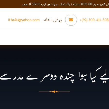
المشافہ و واٹس ایپ 08:00 تا عصر
3082-411-300 (
ای میل دارالافتاء:
ifta4u@yahoo.com
عصری تعلیم
مزید
رابطه
 کیا ہوا چندہ دوسر ے مدرسے م