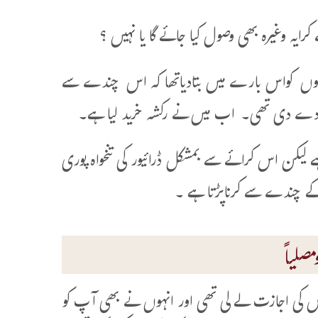
 تھا تولوگوں کواس بارے میں بتادیاتھا کہ اس چندے سے
 دے دی تھی۔ اب میں نے رکشہ خرید لیا ہے۔
ماہانہ) وصول کیا جاتا ہے لیکن اس کرائے سے بمشکل ڈرائیور کی تنخواہ پوری
 کے چندے سے کرناپڑتا ہے ۔
صلیاً
س کی اجازت لے لی تھی اور انہوں نے بھی آپ کو