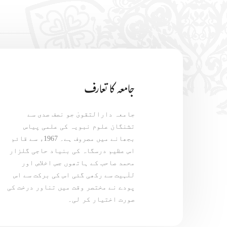
جامعہ کا تعارف
جامعہ دارالتقویٰ جو نصف صدی سے
تشنگان علوم نبویہ کی علمی پیاس
بجھانے میں مصروف ہے۔ 1967ء سے قائم
اس عظیم درسگاہ کی بنیاد حاجی گلزار
محمد صاحب کے ہاتھوں جس اخلاص اور
للٰہیت سے رکھی گئی اس کی برکت سے اس
پودے نے مختصر وقت میں تناور درخت کی
صورت اختیار کر لی۔