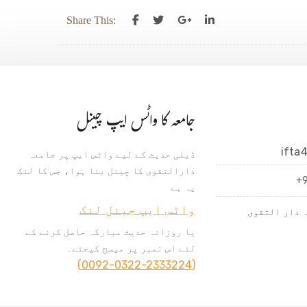
Share This:
جامعہ کا واٹس ایپ چینل
ifta
ڈیلی حدیث کے لیے واٹس ایپ پر جامعہ
دارالتقوی کا چینل بنا ہوا، جس کا لنک
+
یہ ہے
واٹس ایپ جینل لنک
 دار التقوی
یا روزانہ حدیث مبارکہ حاصل کرنے کے
لئے اس نمبر پر میسج کیجئے۔
(0092-0322-2333224)