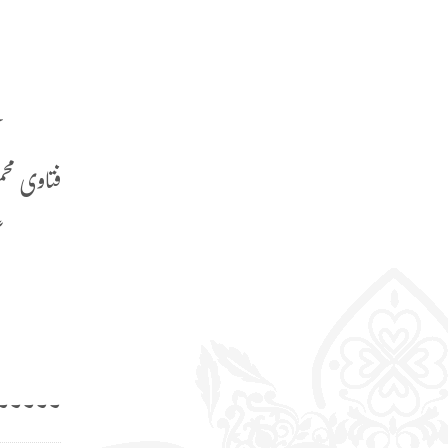
د
ج
ہ
فتاوی محمودیہ (97
ا
و
ا
۔۔۔۔۔۔