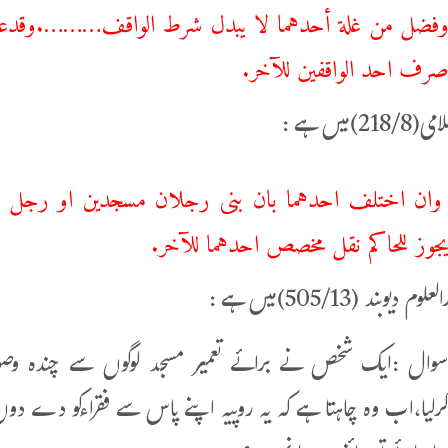
فضل من غلة أحدهما لا يبدل شرط الواقف……….وقدعلم انه
رف احد الواقفين للآخر.
2)میں ہے :
ان اختلف احدهما بان بنى رجلان مسجدين او رجل مس
جوز للحاكم نقل مخصص احدهما للآخر.
دیوبند (505/13)میں ہے :
وال :ایک شخص نے برائے تعمیر مسجد لوگوں سے چندہ و
رلیا،اب وہ چاہتا ہے کہ یہ روپیہ اپنے پاس سے فقراءکو دے د