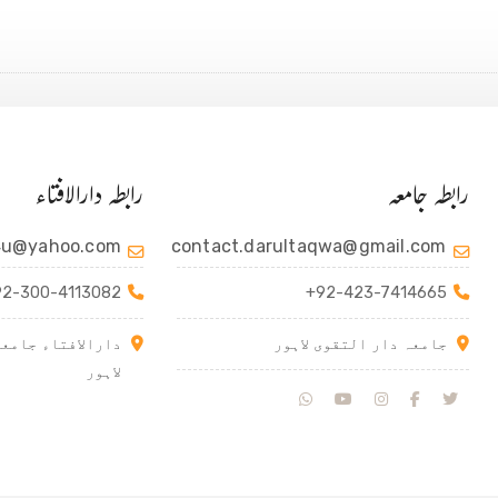
رابطہ جامعہ
رابطہ دارالافتاء
4u@yahoo.com
contact.darultaqwa@gmail.com
92-300-4113082
+92-423-7414665
جامعہ دار التقوی لاہور
دارالافتاء جامعہ
لاہور