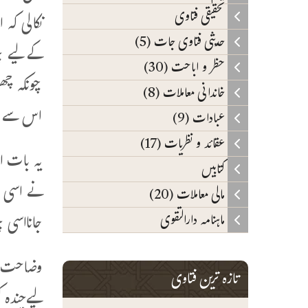
تحقیقی فتاوی
نکالی کہ
حدیثی فتاوی جات (5)
کے لیے چن
حظر و اباحت (30)
چونکہ چھو
خاندانی معاملات (8)
اس سے بچ
عبادات (9)
عقائد و نظریات (17)
یہ بات ا
کتابیں
نے اسی م
مالی معاملات (20)
جانااسی 
ماہنامہ دارالتقوی
تازہ ترین فتاوی
لیےچندہ 