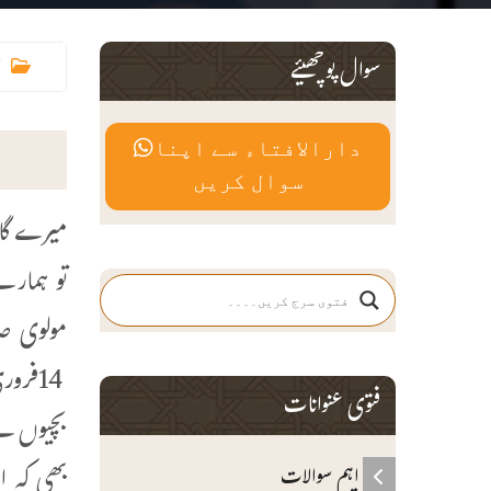
سوال پوچھیئے
دارالافتاء سے اپنا
سوال کریں
میرے گاؤ
تو ہمارے
فتوی عنوانات
بھی کہ ا
اہم سوالات