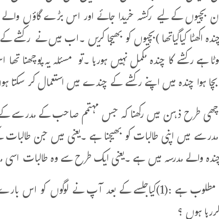
 ان بچیوں کے لیے رکشہ خریدا جائے اور اس بڑے گاؤں والے بنا
دہ اکھٹا کیاگیاتھا )بچیوں کو بھیجا کریں ۔اب میں نے رکشے کے ل
ٹا ہے رکشے کا چندہ مکمل نہیں ہورہا ۔تو مسئلہ یہ پوچھنا تھا اس
ا ہوا چندہ میں اپنے رکشے کے چندے میں استعمال کر سکتا ہ
چھی طرح ذہن میں رکھنا کہ جس مہتمم صاحب کے مدرسے کےلیے 
درسے میں اپنی طالبات کو بھیجنا ہے ۔یعنی میں جن طالبات ک
چندہ والے مدرسہ میں ہے ۔یعنی ایک طرح سے وہ طالبات اسی مد
وضاحت مطلوب ہے :(1)کیاجلسے کے بعد آپ نے لوگوں کو
کررہا ہوں ؟