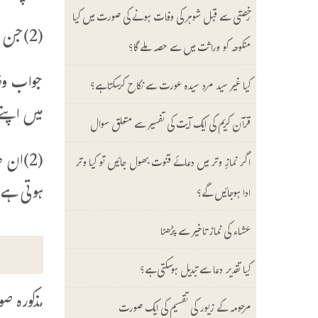
رخصتی سے قبل شوہر کی وفات ہونے کی صورت میں کیا
(2)جن طالبات کو دوسرے مدرسے چھوڑنے کے لیے رکشہ جائے گاان سے کرایہ وغیرہ بھی وصول کیا جائے گا یا نہیں ؟
منکوحہ کو وراثت میں سے حصہ ملے گا؟
کیا غیر سید مرد سیدہ عورت سے نکاح کرسکتا ہے؟
میں اپنے
قرآن کریم کی ایک آیت کی تفسیر سے متعلق سوال
اگر نمازِ وتر میں دعائے قنوت بھول جائیں تو کیا وتر
ہوتی ہے 
ادا ہوجائیں گے؟
عشاء کی نماز تاخیر سے پڑھنا
کیا تقدیر دعا سے تبدیل ہوسکتی ہے؟
مذکورہ ص
مرحومہ کے زیور کی تقسیم کی ایک صورت