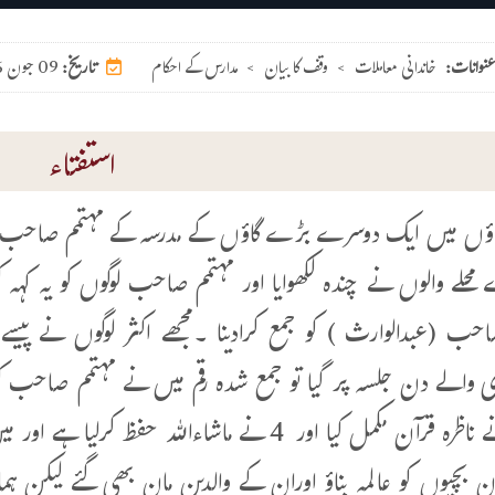
عنوانات:
خاندانی معاملات
>
وقف کا بیان
>
مدارس کے احکام
09 جون 2026
تاریخ:
استفتاء
ں میں ایک دوسرے بڑے گاؤں کے مدرسہ کے مہتمم صاحب اپنے 
 محلے والوں نے چندہ لکھوایا اور مہتمم صاحب لوگوں کو یہ کہہ 
بچیوں نے ناظرہ قرآن مکمل کیا اور 4 نے ماشاءالل
ن بچیوں کو عالمہ بناؤ اوران کے والدین مان بھی گئے لیکن ہ