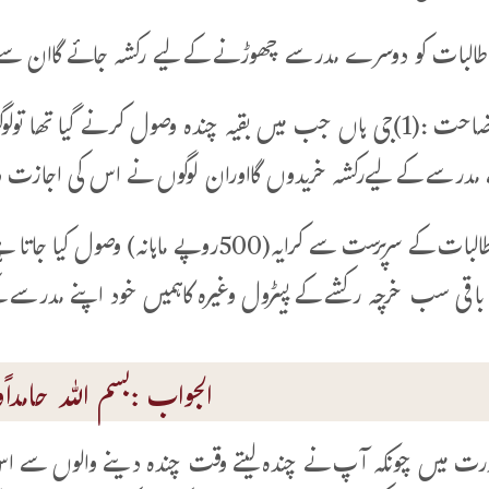
جواب وضاحت :(1)جی ہاں جب میں بقیہ چندہ وصول کرنے گیا
 مدرسے کےلیےرکشہ خریدوں گااوران لوگوں نے اس کی اجازت
(2)ان طالبات کے سرپرست سے کرایہ(500روپے 
باقی سب خرچہ رکشے کے پیٹرول وغیرہ کاہمیں خود اپنے مدرسے
الجواب :بسم اللہ حامداًوم
ورت میں چونکہ آپ نے چندہ لیتے وقت چندہ دینے والوں سے ا