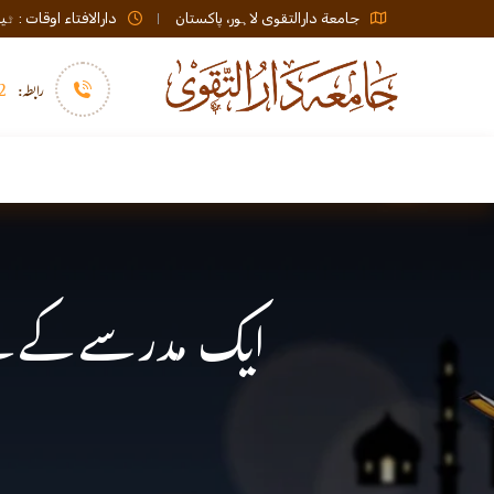
جامعة دارالتقوی لاہور، پاکستان
دارالافتاء اوقات : ٹیلی فون صبح 08:00 تا عشاء / ب
رابطہ:
92)+
سرورق
دارالافتاء
نشر و اشاعت
ایک مدرسے کے لیے