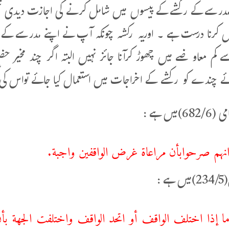
مدرسے کے رکشے کے پیسوں میں شامل کرنے کی اجازت دیدی تھ
 کرنا درست ہے ۔ اوریہ رکشہ چونکہ آپ نے اپنے مدرسے کے
ے کم معاوضے میں چھوڑ کرآنا جائز نہیں البتہ اگر چند م
 چندے کو رکشے کے اخراجات میں استعمال کیا جائے تواس کی 
)میں ہے :
نهم صرحوابأن مراعاة غرض الواقفين واجبة.
ے :
ا إذا اختلف الواقف أو اتحد الواقف واختلفت الجهة ب