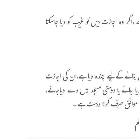
اگر وہ اجازت دیں تو غریب کو دیا جاسکتا
بنانے کے لیے چندہ دیا ہے،ان کی اجازت
یا جائے یا دوستی مسجد میں دے دیاجائے،
ے موافق صرف کرنا درست ہے ۔
م