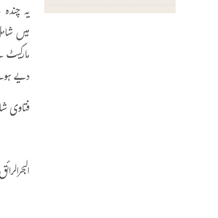
یہ چندہ 
میں شامل
مارکیٹ س
دیے ہوئے
فتاوی شامی (682/6
ا
البحرالرائق(234/5)میں ہ
م