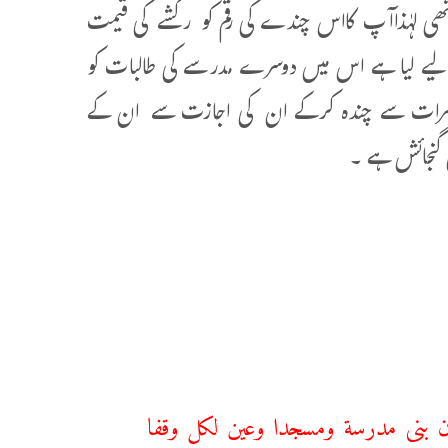
ی لہٰذاآپ کااس چندے کی رقم کو رکشے کی قیمت
 لیے لیا ہے اس میں دوسرے مدرسے کی طالبات کو
خیر حضرات سے چندہ کرکے ان کی اجازت سے ان کے
گنجائش ہے ۔
أن بنى مدرسة ومسجدا وعين لكل وقفا