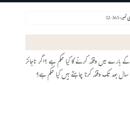
ی نمبر:
12-365
کے بارے میں وقفہ کرنے کا کیا حکم ہے ؟اگر ناجائز
 سال بعد تک وقفہ کرنا چاہتے ہیں کیا حکم ہے؟