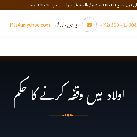
المشافہ و واٹس ایپ 08:00 تا عصر
3082-411-300 (
ای میل دارالافتاء:
ifta4u@yahoo.com
عصری تعلیم
مزید
رابطه
اولاد میں وقفہ کرنے کا حکم