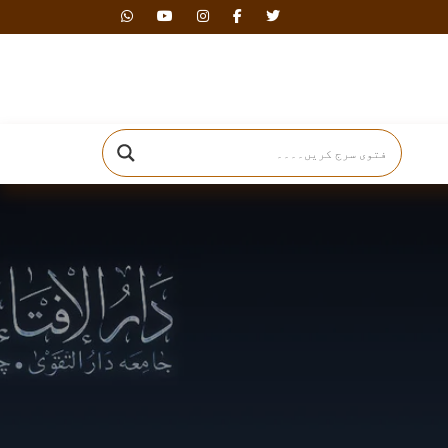
دارالافتاء