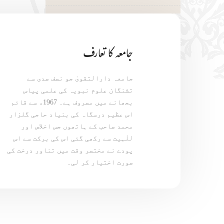
جامعہ کا تعارف
جامعہ دارالتقویٰ جو نصف صدی سے
تشنگان علوم نبویہ کی علمی پیاس
بجھانے میں مصروف ہے۔ 1967ء سے قائم
اس عظیم درسگاہ کی بنیاد حاجی گلزار
محمد صاحب کے ہاتھوں جس اخلاص اور
للٰہیت سے رکھی گئی اس کی برکت سے اس
پودے نے مختصر وقت میں تناور درخت کی
صورت اختیار کر لی۔