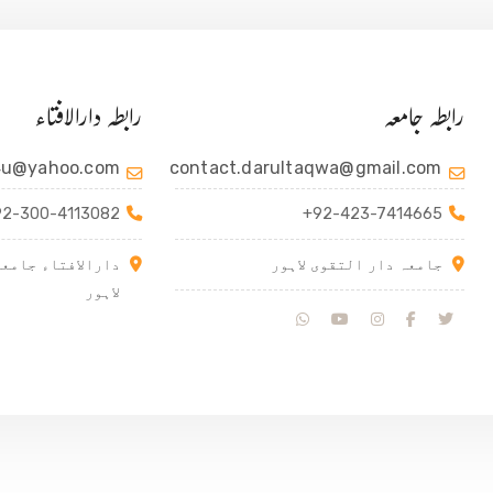
رابطہ جامعہ
رابطہ دارالافتاء
4u@yahoo.com
contact.darultaqwa@gmail.com
92-300-4113082
+92-423-7414665
جامعہ دار التقوی لاہور
دارالافتاء جامعہ
لاہور