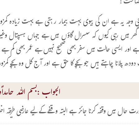
ضاحت :
وجہ یہ ہے ان کی بیوی بہت بیمار رہتی ہے بہت زیادہ کمزور
ھر میں رہی کیوں کہ سسرال گاؤں میں ہے جہاں ہسپتال وغیرہ 
ا ہے اور ایسی حالت میں سفر بھی صحیح نہیں ہے عمر بھی کم ہے
ودھ پلانا چاہتے ہیں جو بچے کا حق ہے اور آج کل وہ بچے کمز
الجواب :بسم اللہ حامداًوم
رت حال میں وقفہ کرنا جائز ہے البتہ وقفے کے لیے عارضی طریقہ اخت