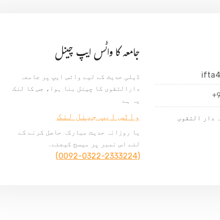
جامعہ کا واٹس ایپ چینل
ifta
ڈیلی حدیث کے لیے واٹس ایپ پر جامعہ
دارالتقوی کا چینل بنا ہوا، جس کا لنک
+
یہ ہے
واٹس ایپ جینل لنک
 دار التقوی
یا روزانہ حدیث مبارکہ حاصل کرنے کے
لئے اس نمبر پر میسج کیجئے۔
(0092-0322-2333224)