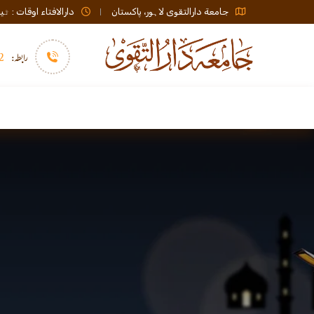
جامعة دارالتقوی لاہور، پاکستان
دارالافتاء اوقات : ٹیلی فون صبح 08:00 تا عشاء / ب
رابطہ:
92)+
سرورق
دارالافتاء
نشر و اشاعت