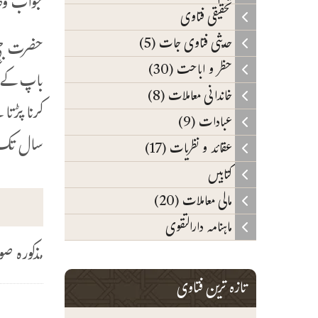
جواب و
تحقیقی فتاوی
حدیثی فتاوی جات (5)
حضرت جی 
حظر و اباحت (30)
باپ کے گ
خاندانی معاملات (8)
کرنا پڑت
عبادات (9)
سال تک د
عقائد و نظریات (17)
کتابیں
مالی معاملات (20)
ماہنامہ دارالتقوی
مذکورہ صو
تازہ ترین فتاوی