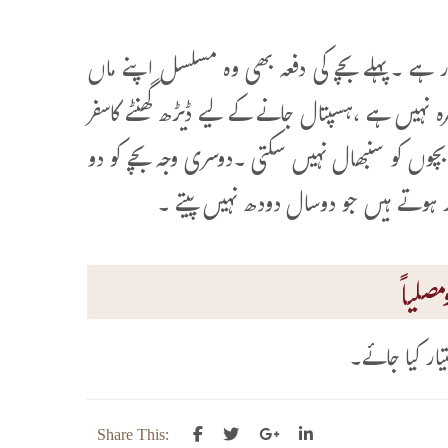
 ہے ۔پہلے بچے کی دفعہ بھی وہ مسلسل اپنے ماں
نہیں ہے ،ہسپتال جانے کے لیے ڈیڑھ گھنٹے کاسفر
 بچوں کو سنبھال نہیں سکتی ۔دوسری وجہ بچے کو دو
ور ہوتے ہیں جو دوسال دودھ نہیں پیتے ۔
صلیاً
یار کیا جائے۔
Share This: