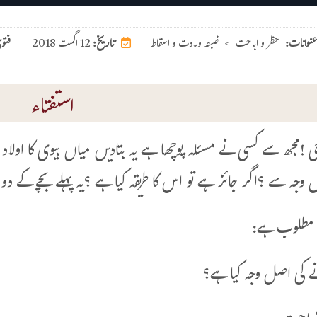
عنوانات:
حظر و اباحت
>
ضبط ولادت و اسقاط
12 اگست 2018
تاریخ:
فتو
استفتاء
!مجھ سے کسی نے مسئلہ پوچھا ہے یہ بتادیں میاں بیوی کا اولاد 
وجہ سے ؟اگر جائز ہے تو اس کا طریقہ کیا ہے ؟یہ پہلے بچے کے دو
مطلوب ہے:
ے کی اصل وجہ کیا ہے؟