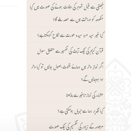
رخصتی سے قبل شوہر کی وفات ہونے کی صورت میں کیا
منکوحہ کو وراثت میں سے حصہ ملے گا؟
کیا غیر سید مرد سیدہ عورت سے نکاح کرسکتا ہے؟
قرآن کریم کی ایک آیت کی تفسیر سے متعلق سوال
اگر نمازِ وتر میں دعائے قنوت بھول جائیں تو کیا وتر
ادا ہوجائیں گے؟
عشاء کی نماز تاخیر سے پڑھنا
کیا تقدیر دعا سے تبدیل ہوسکتی ہے؟
مرحومہ کے زیور کی تقسیم کی ایک صورت