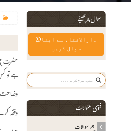
سوال پوچھیئے
دارالافتاء سے اپنا
سوال کریں
حضرت جی 
ہے تو کس 
وضاحت 
فتوی عنوانات
وقفہ کرن
اہم سوالات