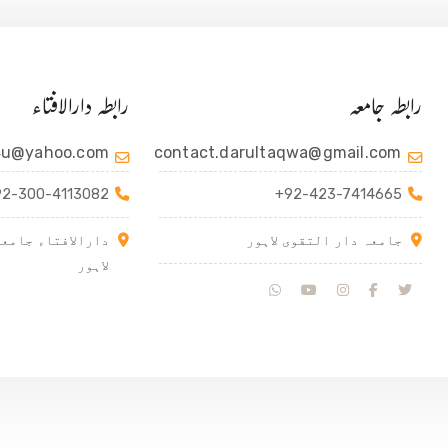
رابطہ جامعہ
رابطہ دارالافتاء
4u@yahoo.com
contact.darultaqwa@gmail.com
92-300-4113082
+92-423-7414665
جامعہ دار التقوی لاہور
دارالافتاء جامعہ
لاہور