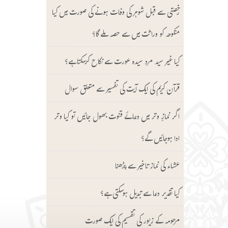
رخصتی سے قبل شوہر کی وفات ہونے کی صورت میں کیا
منکوحہ کو وراثت میں سے حصہ ملے گا؟
کیا غیر سید مرد سیدہ عورت سے نکاح کرسکتا ہے؟
قرآن کریم کی ایک آیت کی تفسیر سے متعلق سوال
اگر نمازِ وتر میں دعائے قنوت بھول جائیں تو کیا وتر
ادا ہوجائیں گے؟
عشاء کی نماز تاخیر سے پڑھنا
کیا تقدیر دعا سے تبدیل ہوسکتی ہے؟
مرحومہ کے زیور کی تقسیم کی ایک صورت