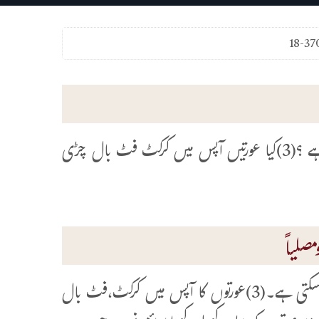
18-37
(1)کیا عورت سوئمنگ کر سکتی ہے؟(2)کیا عورت گھڑ سواری کر سکتی ہے ؟(3)کیا عورتیں آپس میں کرکٹ فٹ بال چڑی
صلیاً
(1)شرعی حدود کی رعایت کے ساتھ کر سکتی ہے۔(2)مجبوری ہو تو کر سکتی ہے۔(3)عورتوں کا آپس میں کرکٹ،فٹ بال