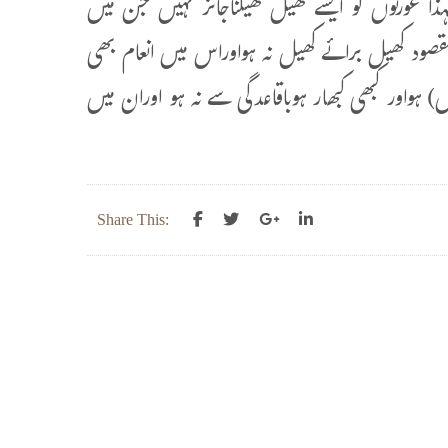
ا عورتوں کو ایسے کھیل کھیلناجائز نہیں جن میں
قصود کھیل برائے کھیل نہ ہواوراس میں انعام بھی
 ہواور کبھی کبھار ہوباقاعدگی سے نہ ہو اوران میں
Share This: