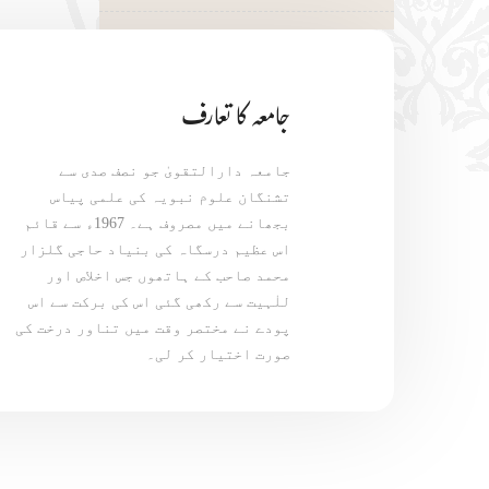
جامعہ کا تعارف
جامعہ دارالتقویٰ جو نصف صدی سے
تشنگان علوم نبویہ کی علمی پیاس
بجھانے میں مصروف ہے۔ 1967ء سے قائم
اس عظیم درسگاہ کی بنیاد حاجی گلزار
محمد صاحب کے ہاتھوں جس اخلاص اور
للٰہیت سے رکھی گئی اس کی برکت سے اس
پودے نے مختصر وقت میں تناور درخت کی
صورت اختیار کر لی۔