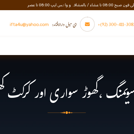
المشافہ و واٹس ایپ 08:00 تا عصر
3082-411-300 (
ای میل دارالافتاء:
ifta4u@yahoo.com
عصری تعلیم
مزید
رابطه
یمنگ ،گھوڑ سواری اور کرکٹ کھیل