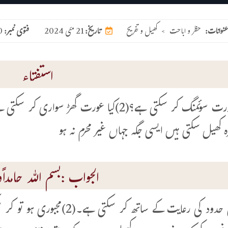
عنوانات:
حظر و اباحت
>
کھیل و تفریح
21 مئی 2024
تاریخ:
فتوی نمبر:
0
استفتاء
ہ کھیل سکتی ہیں ایسی جگہ جہاں غیر محرم نہ ہو
الجواب :بسم اللہ حامداًوم