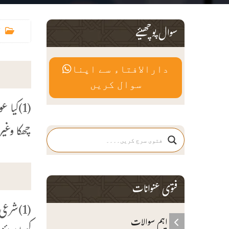
سوال پوچھیئے
دارالافتاء سے اپنا
سوال کریں
چھکا وغیر
فتوی عنوانات
اہم سوالات