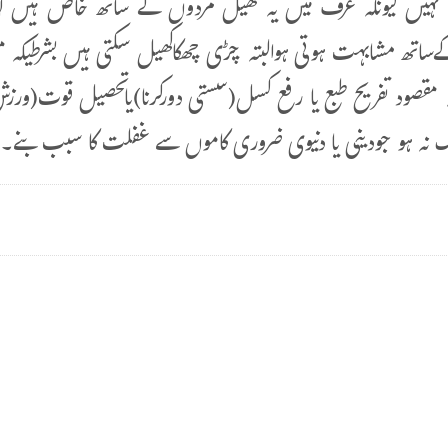
ئز نہیں کیونکہ عرف میں یہ کھیل مردوں کے ساتھ خاص ہیں لہذ
ساتھ مشابہت ہوتی ہوالبتہ چڑی چھکاکھیل سکتی ہیں بشرطیکہ م
ہ مقصود تفریح طبع یا رفع کسل(سستی دورکرنا)یاتحصیل قوت(ورزش)
ماک نہ ہو جودینی یا دنیوی ضروری کاموں سے غفلت کا سبب بنے۔