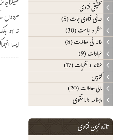
کھیلناجا
تحقیقی فتاوی
مردوں کے
حدیثی فتاوی جات (5)
نہ ہو بلک
حظر و اباحت (30)
خاندانی معاملات (8)
ایسا انہ
عبادات (9)
عقائد و نظریات (17)
کتابیں
مالی معاملات (20)
ماہنامہ دارالتقوی
تازہ ترین فتاوی