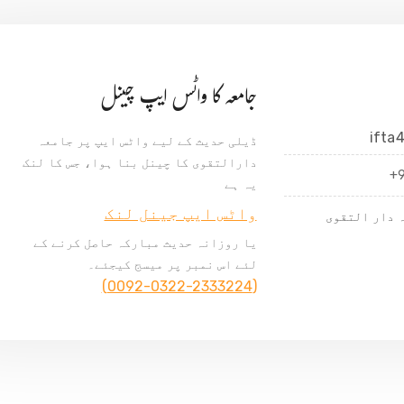
جامعہ کا واٹس ایپ چینل
ifta
ڈیلی حدیث کے لیے واٹس ایپ پر جامعہ
دارالتقوی کا چینل بنا ہوا، جس کا لنک
+
یہ ہے
واٹس ایپ جینل لنک
 دار التقوی
یا روزانہ حدیث مبارکہ حاصل کرنے کے
لئے اس نمبر پر میسج کیجئے۔
(0092-0322-2333224)