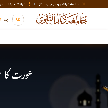
جامعة دارالتقوی لاہور، پاکستان
دارالافتاء اوقات : ٹیلی فون صبح 08:00 تا عشاء / ب
رابطہ:
92)+
سرورق
دارالافتاء
نشر و اشاعت
عورت کا سو