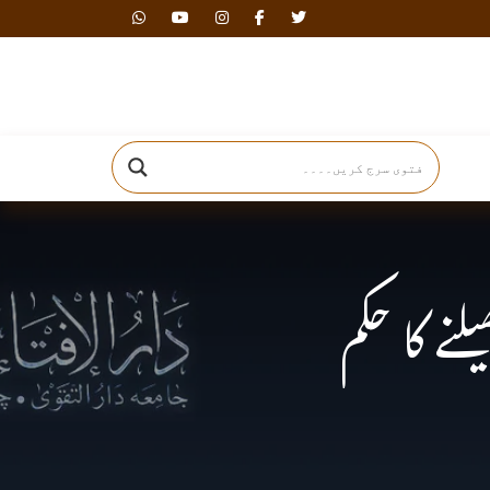
دارالافتاء
نے کا حکم