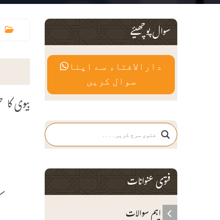
سوال پوچھیئے
دارالافتاء سے اپنا
سوال کریں
بیوی کا ح
م
غ
فتوی عنوانات
ک
اہم سوالات