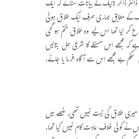
اکٹر ذاکر نائیک کے بیانات سنائے کہ ایک
لک کے مطابق ہماری صرف ایک طلاق ہوئی
 کر لیا تھا اس لیے وہ طلاق ختم ہو گئی
ے کہ مجھے اس مسئلے کا شرعی حل بتائیں
ی حکم ہے مجھے اس سے آگاہ فرما یا جائے،
اور میری طلاق کی نیت نہیں تھی، غصے میں
ر میں نے کوئی خلاف عادت کام نہیں کیا تھا،