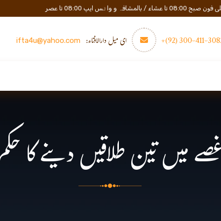
المشافہ و واٹس ایپ 08:00 تا عصر
3082-411-300 (
ای میل دارالافتاء:
ifta4u@yahoo.com
عصری تعلیم
مزید
رابطه
صے میں تین طلاقیں دینے کا حکم