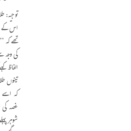
توجیہ: ط
اس کے لی
تھے کہ ’
الفاظ کہ
تینوں طل
کہ اسے م
غصہ کی ا
شوہر پہل