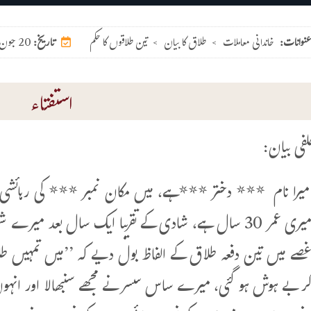
عنوانات:
خاندانی معاملات
>
طلاق کا بیان
>
تین طلاقوں کا حکم
20 جون 2026
تاریخ:
استفتاء
لفی بیان:
یرا نام *** دختر ***ہے، میں مکان نمبر *** کی رہائشی ہ
میری عمر 30 سال ہے، شادی کے تقریبا ایک سال بعد می
صے میں تین دفعہ طلاق کے الفاظ بول دیے کہ ’’میں تمہیں ط
ر بے ہوش ہو گئی، میرے ساس سسر نے مجھے سنبھالا اور انہوں 