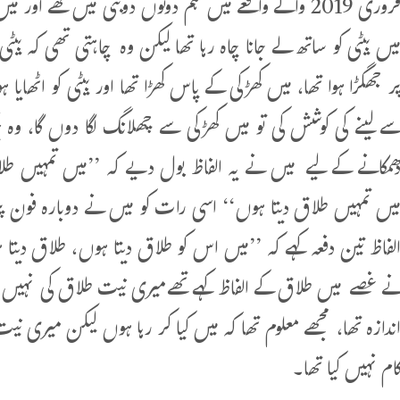
فروری 2019 والے واقعے میں ہم دونوں دوبئی میں تھے اور
یں بیٹی کو ساتھ لے جانا چاہ رہا تھا لیکن وہ چاہتی تھی کہ
ر جھگڑا ہوا تھا، میں کھڑکی کے پاس کھڑا تھا اور بیٹی کو اٹھایا ہ
ے لینے کی کوشش کی تو میں کھڑکی سے چھلانگ لگا دوں گا، وہ بچ
ھمکانے کے لیے میں نے یہ الفاظ بول دیے کہ ’’میں تمہیں طل
یں تمہیں طلاق دیتا ہوں‘‘ اسی رات کو میں نے دوبارہ فون پر
لفاظ تین دفعہ کہے کہ ’’میں اس کو طلاق دیتا ہوں، طلاق دیت
ے غصے میں طلاق کے الفاظ کہے تھےمیری نیت طلاق کی نہیں تھی
ندازہ تھا، مجھے معلوم تھا کہ میں کیا کر رہا ہوں لیکن میری ن
ام نہیں کیا تھا۔