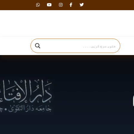
دارالافتاء