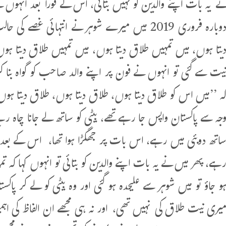
ے یہ بات اپنے والدین کو نہیں بتائی، اس کے فورا بعد انہوں 
دوبارہ فروری 2019 میں میرے شوہر نے انتہائی غصے
یتا ہوں، میں تمہیں طلاق دیتا ہوں، میں تمہیں طلاق دیتا ہ
یت سے گئی تو انہوں نے فون پر اپنے والد صاحب کو گواہ بنا کر
ہ ’’میں اس کو طلاق دیتا ہوں، طلاق دیتا ہوں، طلاق دیتا ہوں‘‘
جہ سے پاکستان واپس جا رہے تھے، بیٹی کو ساتھ لے جانا چاہ ر
اتھ دوبئی میں رہے، اس بات پر جھگڑا ہوا تھا، اس کے بعد
ہے، پھر میں نے یہ بات اپنے والدین کو بتائی تو انہوں کہا کہ تمہ
و جاؤ تو میں شوہر سے علیحدہ ہو گئی اور وہ بیٹی کو لے کر پا
یری نیت طلاق کی نہیں تھی، اور نہ ہی مجھے ان الفاظ کی اہمیت 