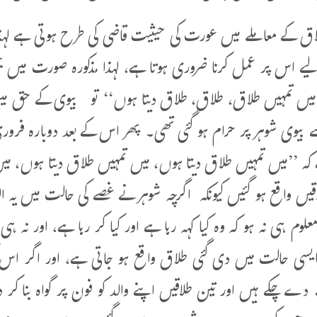
لاق کے معاملے میں عورت کی حیثیت قاضی کی طرح ہوتی ہے لہذ
ے اس پر عمل کرنا ضروری ہوتا ہے، لہذا مذکورہ صورت میں بھ
’میں تمہیں طلاق، طلاق، طلاق دیتا ہوں‘‘ تو بیوی کے حق می
ے کہ ’’میں تمہیں طلاق دیتا ہوں، میں تمہیں طلاق دیتا ہوں، م
اقیں واقع ہو گئیں کیونکہ اگرچہ شوہر نے غصے کی حالت میں یہ 
علوم ہی نہ ہو کہ وہ کیا کہہ رہا ہے اور کیا کر رہا ہے، اور ن
یسی حالت میں دی گئی طلاق واقع ہو جاتی ہے، اور اگر اس 
ے دے چکے ہیں اور تین طلاقیں اپنے والد کو فون پر گواہ بنا 