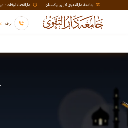
جامعة دارالتقوی لاہور، پاکستان
دارالافتاء اوقات : ٹیلی فون صبح 08:00 تا عشاء / ب
رابطہ:
92)+
سرورق
دارالافتاء
نشر و اشاعت
غ