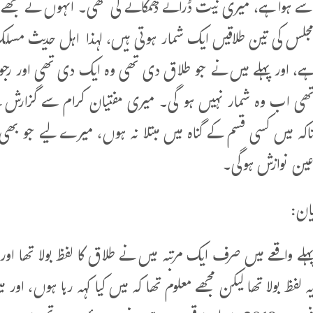
ے ہوا ہے، میری نیت ڈرانے دھمکانے کی تھی۔ انہوں نے مجھے ڈ
جلس کی تین طلاقیں ایک شمار ہوتی ہیں، لہذا اہل حدیث مس
ے، اور پہلے میں نے جو طلاق دی تھی وہ ایک دی تھی اور رجوع
ھی اب وہ شمار نہیں ہو گی۔ میری مفتیان کرام سے گزارش ہ
اکہ میں کسی قسم کے گناہ میں مبتلا نہ ہوں، میرے لیے جو بھ
ین نوازش ہوگی۔
یان:
ہلے واقعے میں صرف ایک مرتبہ میں نے طلاق کا لفظ بولا تھا 
ہ لفظ بولا تھا لیکن مجھے معلوم تھا کہ میں کیا کہہ رہا ہوں، او