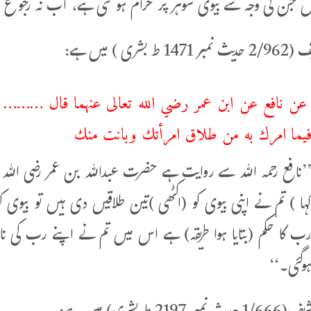
یں جن کی وجہ سے بیوی شوہر پر حرام ہو گئی ہے، اب نہ رجوع ہو
ط بشری ) میں ہے:
ن نافع عن ابن عمر رضي الله تعالى عنهما قال ……… ا
يما امرك به من طلاق امرأتك وبانت منك
’نافع رحمہ اللہ سے روایت ہے حضرت عبداللہ بن عمر رضی اللہ
ہا ) تم نے اپنی بیوی کو (اکٹھی )تین طلاقیں دی ہیں تو بی
ب کا حکم (بتایا ہوا طریقہ) ہے اس میں تم نے اپنے رب کی نا
وگئی۔‘‘