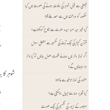
س
رخصتی سے قبل شوہر کی وفات ہونے کی صورت میں کیا
م
منکوحہ کو وراثت میں سے حصہ ملے گا؟
ہ
کیا غیر سید مرد سیدہ عورت سے نکاح کرسکتا ہے؟
ت
قرآن کریم کی ایک آیت کی تفسیر سے متعلق سوال
ت
ع
اگر نمازِ وتر میں دعائے قنوت بھول جائیں تو کیا وتر
ادا ہوجائیں گے؟
شوہر کا ب
عشاء کی نماز تاخیر سے پڑھنا
پ
کیا تقدیر دعا سے تبدیل ہوسکتی ہے؟
ی
مرحومہ کے زیور کی تقسیم کی ایک صورت