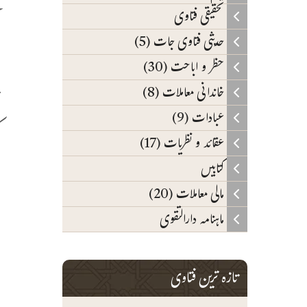
ن
تحقیقی فتاوی
حدیثی فتاوی جات (5)
د
حظر و اباحت (30)
خاندانی معاملات (8)
ن
عبادات (9)
ک
عقائد و نظریات (17)
و
کتابیں
س
مالی معاملات (20)
ر
ماہنامہ دارالتقوی
ہ
تازہ ترین فتاوی
م