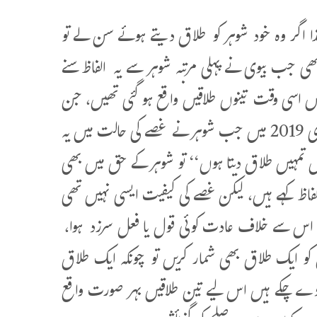
ا اگر وہ خود شوہر کو طلاق دیتے ہوئے سن لے تو
ی جب بیوی نے پہلی مرتبہ شوہر سے یہ الفاظ سنے
ں اسی وقت تینوں طلاقیں واقع ہو گئی تھیں، جن
کی وجہ سے بیوی شوہر پر حرام ہو گئی تھی۔ پھر اس کے بعد دوبارہ فروری 2019 میں جب شوہر نے غصے کی حالت میں یہ
یں تمہیں طلاق دیتا ہوں‘‘ تو شوہر کے حق میں بھی
الفاظ کہے ہیں، لیکن غصے کی کیفیت ایسی نہیں تھی
ہ ہی اس سے خلاف عادت کوئی قول یا فعل سرزد ہوا،
کو ایک طلاق بھی شمار کریں تو چونکہ ایک طلاق
کر دے چکے ہیں اس لیے تین طلاقیں بہر صورت واقع