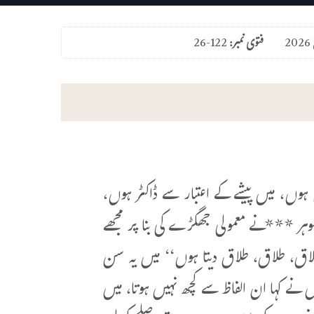
فتوی نمبر:
26-122
وں، میں پیشے کے اعتبار سے ڈاکٹر ہوں،
رے شوہر ***نے معمولی جھگڑے کی بنا پر مجھے
لاق، طلاق، طلاق دیتا ہوں‘‘ میں یہ سن
نے کہا ان الفاظ سے کچھ نہیں ہوتا، میں