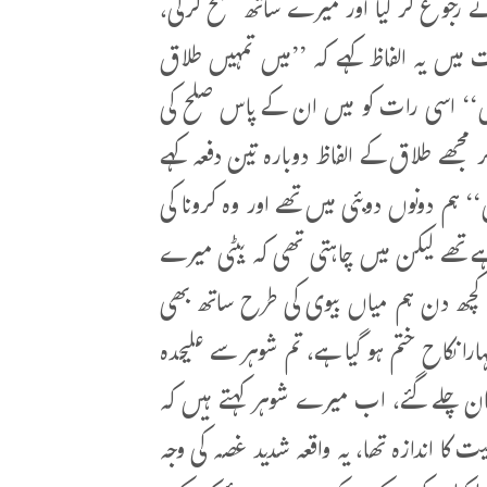
نے رجوع کر لیا اور میرے ساتھ صلح کرلی،
 کی حالت میں یہ الفاظ کہے کہ ’’میں تمہیں طلاق
وں‘‘ اسی رات کو میں ان کے پاس صلح کی
 مجھے طلاق کے الفاظ دوبارہ تین دفعہ کہے
 ہم دونوں دوبئی میں تھے اور وہ کرونا کی
ہے تھے لیکن میں چاہتی تھی کہ بیٹی میرے
 کچھ دن ہم میاں بیوی کی طرح ساتھ بھی
ارا نکاح ختم ہو گیا ہے، تم شوہر سے علیحدہ
کستان چلے گئے، اب میرے شوہر کہتے ہیں کہ
کا اندازہ تھا، یہ واقعہ شدید غصہ کی وجہ