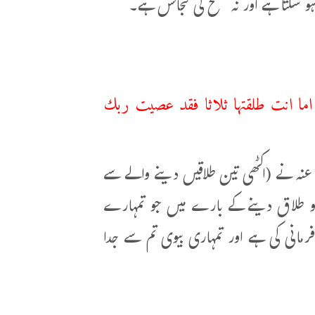
 سکتا ہے اور نہ صلح کی گنجائش ہے۔
ما انت طلقتها ثلاثا فقد عصيت ربك
 عنہ نے (اکٹھی تین طلاقیں دینے والے سے
وی کو طلاق دینے کے بارے میں جو تمہارے
فرمانی کی ہے اور تمہاری بیوی تم سے جدا