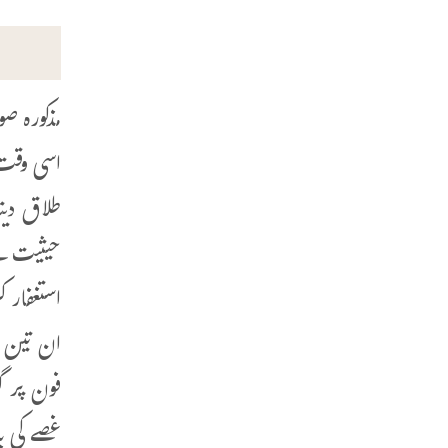
مذکورہ ص
اسی وقت 
طلاق دیت
حیثیت سے
ان تین ط
فون پر گ
غصے کی ب