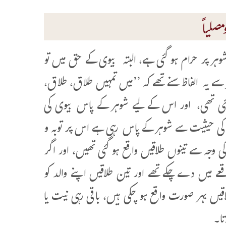
صلیاً
وہر پر حرام ہو گئی ہے، البتہ بیوی کے حق میں تو
سے یہ الفاظ سنے تھے کہ ’’میں تمہیں طلاق، طلاق،
ئی تھی، اور اس کے لیے شوہر کے پاس بیوی کی
ی کی حیثیت سے شوہر کے پاس رہی ہے اس پر توبہ و
یں فروری 2019 تین طلاقیں دینے کی وجہ سے تینوں طلاقیں واقع ہو گئی تھیں، اور اگر
عے میں دے چکے تھے اور تین طلاقیں اپنے والد کو
یں بہر صورت واقع ہو چکی ہیں، باقی رہی نیت یا
تا۔