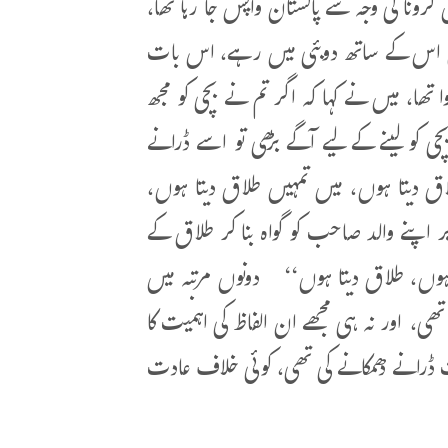
 میں کرونا کی وجہ سے پاکستان واپس جا رہا تھا،
 بیٹی اس کے ساتھ دوبئی میں رہے، اس بات
وا تھا، میں نے کہا کہ اگر تم نے بچی کو مجھ
ی کو لینے کے لیے آگے بڑھی تو اسے ڈرانے
اق دیتا ہوں، میں تمہیں طلاق دیتا ہوں،
 اپنے والد صاحب کو گواہ بنا کر طلاق کے
ا ہوں، طلاق دیتا ہوں‘‘ دونوں مرتبہ میں
، اور نہ ہی مجھے ان الفاظ کی اہمیت کا
یت ڈرانے دھمکانے کی تھی، کوئی خلاف عادت