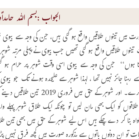
الجواب :بسم اللہ حامداًوم
ورت میں تینوں طلاقیں واقع ہو گئی ہیں، جن کی وجہ سے بیوی ش
تینوں طلاقیں واقع ہو گئی تھیں جب بیوی نے پہلی مرتبہ شوہر 
ا ہوں‘‘ جن کی وجہ سے بیوی اسی وقت شوہر پر حرام ہو گ
 رہنا جائز نہیں تھا ، لہذا شوہر سے علیحدہ ہونے تک جو بیو
استغفار کرے۔ اور شوہر کے حق م
لاقوں کو ایک بھی مان لیں تو چونکہ ایک طلاق شوہر پہلے واق
واہ بنا کر دے چکے ہیں اس لیے شوہر کے حق میں بھی تین طلاق
ات تو ان دونوں باتوں سے مذکورہ صورت میں کچھ فرق نہیں پڑ