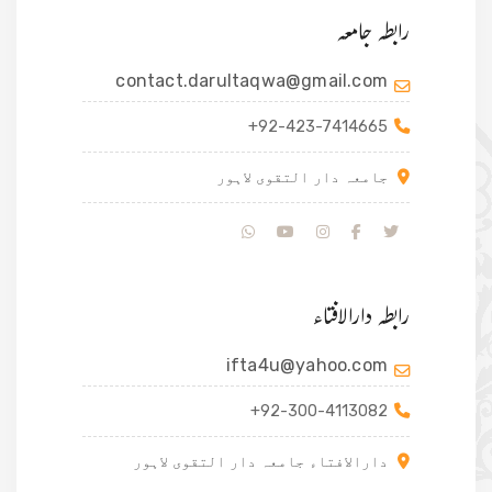
رابطہ جامعہ
contact.darultaqwa@gmail.com
+92-423-7414665
جامعہ دار التقوی لاہور
رابطہ دارالافتاء
ifta4u@yahoo.com
+92-300-4113082
دارالافتاء جامعہ دار التقوی لاہور