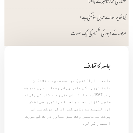
عشاء کی نماز تاخیر سے پڑھنا
کیا تقدیر دعا سے تبدیل ہوسکتی ہے؟
مرحومہ کے زیور کی تقسیم کی ایک صورت
جامعہ کا تعارف
جامعہ دارالتقویٰ جو نصف صدی سے تشنگان
علوم نبویہ کی علمی پیاس بجھانے میں مصروف
ہے۔ 1967ء سے قائم اس عظیم درسگاہ کی بنیاد
حاجی گلزار محمد صاحب کے ہاتھوں جس اخلاص
اور للٰہیت سے رکھی گئی اس کی برکت سے اس
پودے نے مختصر وقت میں تناور درخت کی صورت
اختیار کر لی۔