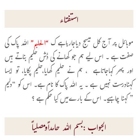
استفتاء
“الحلیم”
موبائل پر آج کل میسج دیاجارہاہے ک
اللہ پاک کی
صفت ہے ۔ اس لیے ہم جو کھانے کی ڈش حلیم بناتے ہیں
اور پھر کہاجاتاہے ، ہم نے حلیم کھایا،حلیم پکایا، تو ایسا
کہنادرست نہیں ہے ۔ یہ اللہ پاک کا نام ہے۔ اس کو “دلیم
” کہنا چاہیے۔ اس کے بارےمیں کیا حکم ہے ؟
الجواب :بسم اللہ حامداًومصلیاً