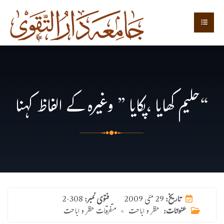
“حلیم کھایا ،پکایا ” وغیرہ کے الفاظ کہنا
29 مئی 2009
تاریخ:
فتوی نمبر:
2-308
عنوانات:
حظر و اباحت
>
متفرقات حظر و اباحت