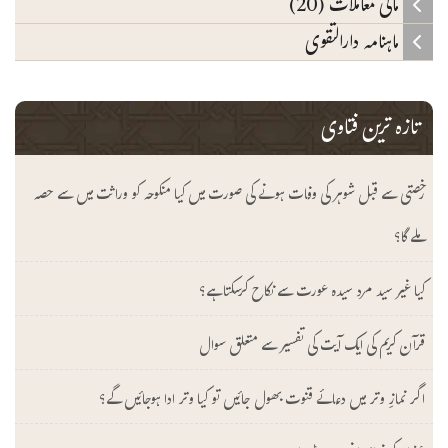
مالی معاملات (20)
ماہنامہ دارالتقوی
تازہ ترین فتاوی
رخصتی سے قبل شوہر کی وفات ہونے کی صورت میں کیا منکوحہ کو وراثت میں سے حصہ
ملے گا؟
کیا غیر سید مرد سیدہ عورت سے نکاح کرسکتا ہے؟
قرآن کریم کی ایک آیت کی تفسیر سے متعلق سوال
اگر نمازِ وتر میں دعائے قنوت بھول جائیں تو کیا وتر ادا ہوجائیں گے؟