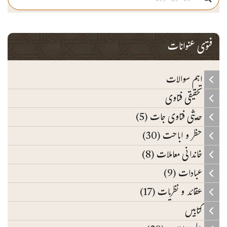
فتوی عنوانات
اہم سوالات
تحقیقی فتاوی
حدیثی فتاوی جات (5)
حظر و اباحت (30)
خاندانی معاملات (8)
عبادات (9)
عقائد و نظریات (17)
کتابیں