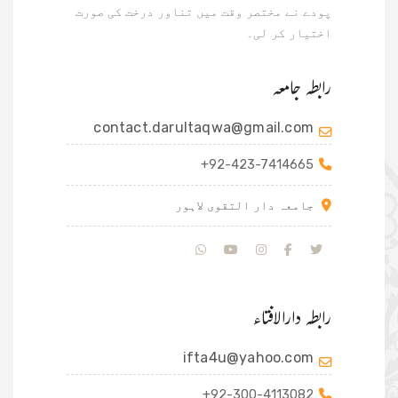
پودے نے مختصر وقت میں تناور درخت کی صورت
اختیار کر لی۔
رابطہ جامعہ
contact.darultaqwa@gmail.com
+92-423-7414665
جامعہ دار التقوی لاہور
رابطہ دارالافتاء
ifta4u@yahoo.com
+92-300-4113082