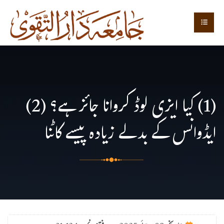
(1) کیا ایزی لوڈ کروانا جائز ہے؟ (2)
ایڈوانس کے بدلے زیادہ پیسے کاٹنا