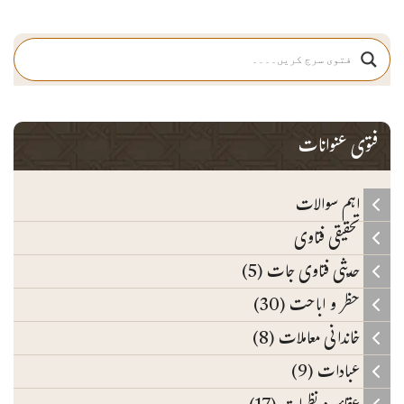
فتوی عنوانات
اہم سوالات
تحقیقی فتاوی
حدیثی فتاوی جات (5)
حظر و اباحت (30)
خاندانی معاملات (8)
عبادات (9)