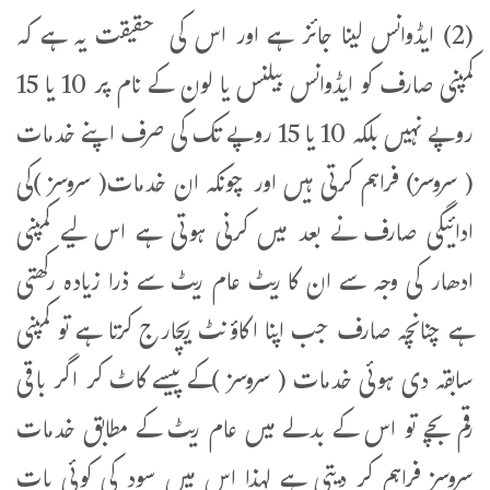
(2) ایڈوانس لینا جائز ہے اور اس کی حقیقت یہ ہے کہ
کمپنی صارف کو ایڈوانس بیلنس یا لون کے نام پر 10 یا 15
روپے نہیں بلکہ 10 یا 15 روپے تک کی صرف اپنے خدمات
( سروسز) فراہم کرتی ہیں اور چونکہ ان خدمات( سروسز )کی
ادائیگی صارف نے بعد میں کرنی ہوتی ہے اس لیے کمپنی
ادھار کی وجہ سے ان کا ریٹ عام ریٹ سے ذرا زیادہ رکھتی
ہے چنانچہ صارف جب اپنا اکاؤنٹ ریچارج کرتا ہے تو کمپنی
سابقہ دی ہوئی خدمات ( سروسز )کے پیسے کاٹ کر اگر باقی
رقم بچے تو اس کے بدلے میں عام ریٹ کے مطابق خدمات
سروسز فراہم کر دیتی ہے لہذا اس میں سود کی کوئی بات