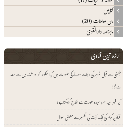
عقائد و نظریات (17)
کتابیں
مالی معاملات (20)
ماہنامہ دارالتقوی
تازہ ترین فتاوی
رخصتی سے قبل شوہر کی وفات ہونے کی صورت میں کیا منکوحہ کو وراثت میں سے حصہ
ملے گا؟
کیا غیر سید مرد سیدہ عورت سے نکاح کرسکتا ہے؟
قرآن کریم کی ایک آیت کی تفسیر سے متعلق سوال