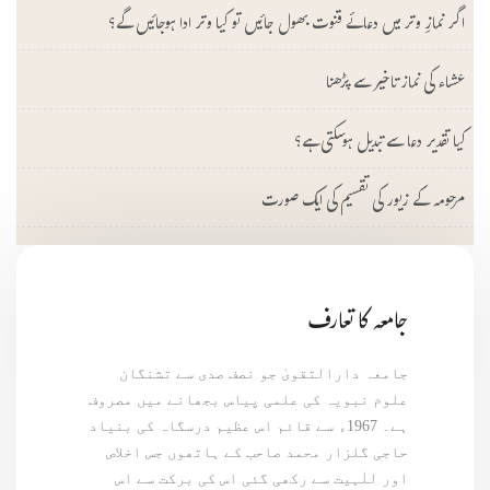
اگر نمازِ وتر میں دعائے قنوت بھول جائیں تو کیا وتر ادا ہوجائیں گے؟
عشاء کی نماز تاخیر سے پڑھنا
کیا تقدیر دعا سے تبدیل ہوسکتی ہے؟
مرحومہ کے زیور کی تقسیم کی ایک صورت
جامعہ کا تعارف
جامعہ دارالتقویٰ جو نصف صدی سے تشنگان
علوم نبویہ کی علمی پیاس بجھانے میں مصروف
ہے۔ 1967ء سے قائم اس عظیم درسگاہ کی بنیاد
حاجی گلزار محمد صاحب کے ہاتھوں جس اخلاص
اور للٰہیت سے رکھی گئی اس کی برکت سے اس