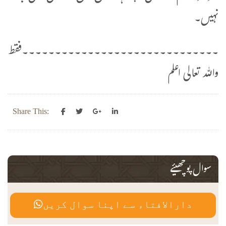
نہیں۔
۔۔۔۔۔۔۔۔۔۔۔۔۔۔۔۔۔۔۔۔۔۔۔۔۔۔۔۔۔۔فقط
واللہ تعالی اعلم
Share This:
سوال پوچھیئے
دارالافتاء سے اپنا سوال کریں