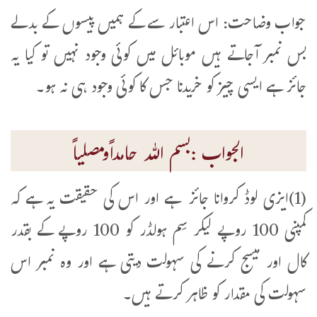
جواب وضاحت: اس اعتبار سے کے ہمیں پیسوں کے بدلے
بس نمبر آجاتے ہیں موبائل میں کوئی وجود نہیں تو کیا یہ
جائز ہے ایسی چیز کو خریدنا جس کا کوئی وجود ہی نہ ہو۔
الجواب :بسم اللہ حامداًومصلیاً
(1)ایزی لوڈ کروانا جائز ہے اور اس کی حقیقت یہ ہے کہ
کمپنی 100 روپے لیکر سِم ہولڈر کو 100 روپے کے بقدر
کال اور میسج کرنے کی سہولت دیتی ہے اور وہ نمبر اس
سہولت کی مقدار کو ظاہر کرتے ہیں۔