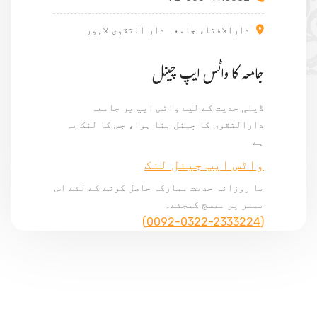
دارالافتاء جامعہ دار التقوی لاہور
جامعہ کا واٹس ایپ چینل
ڈیلی حدیث کے لیے واٹس ایپ پر جامعہ
دارالتقوی کا چینل بنا ہوا، جس کا لنک یہ
ہے
واٹس ایپ جینل لنک
یا روزانہ حدیث مبارکہ حاصل کرنے کے لئے اس
نمبر پر میسج کیجئے۔
(0092-0322-2333224)
© Copyright 2024, All Rights Reserved