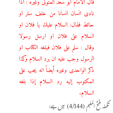
قال الامام ابو سعد المتولی وغیره : اذا
نادى انسان انسانا من خلف ستر او
حائط فقال: السلام عليك يا فلان او
السلام على فلان او ارسل رسولا
وقال : سلم على فلان فبلغه الكتاب او
الرسول وجب عليه ان يرد السلام وكذا
ذكر الواحدى وغيره أيضاً انه يجب على
المكتوب إليه رد السلام إذا بلغه
السلام.
تکملہ فتح الملہم (4/144) میں ہے: