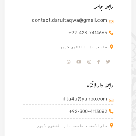
رابطہ جامعہ
contact.darultaqwa@gmail.com
+92-423-7414665
جامعہ دار التقوی لاہور
رابطہ دارالافتاء
ifta4u@yahoo.com
+92-300-4113082
دارالافتاء جامعہ دار التقوی لاہور