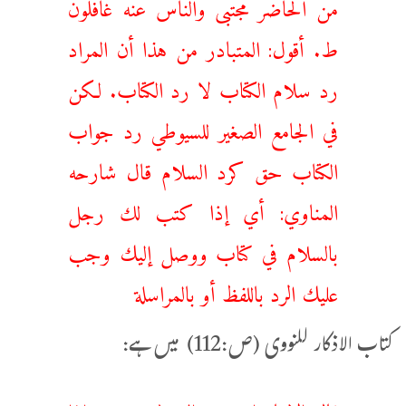
من الحاضر مجتبى والناس عنه غافلون
ط. أقول: المتبادر من هذا أن المراد
رد سلام الكتاب لا رد الكتاب. لكن
في الجامع الصغير للسيوطي رد جواب
الكتاب حق كرد السلام قال شارحه
المناوي: أي إذا كتب لك رجل
بالسلام في كتاب ووصل إليك وجب
عليك الرد باللفظ أو بالمراسلة
کتاب الاذکار للنووی (ص:112) میں ہے: