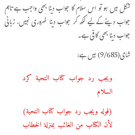
شکل میں ہو تو اس سلام کا جواب دینا بھی واجب ہے تاہم
جواب دینے کے لیے لکھ کر جواب دینا ضروری نہیں، زبانی
جواب دینا بھی کافی ہے۔
شامی(9/685) میں ہے:
ويجب ‌رد ‌جواب كتاب التحية كرد
السلام
(قوله ‌ويجب ‌رد ‌جواب كتاب التحية)
لأن الكتاب من الغائب بمنزلة الخطاب