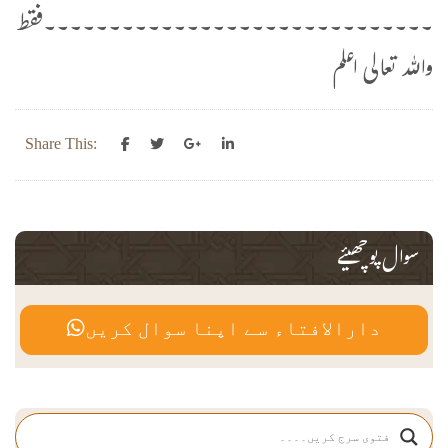
۔۔۔۔۔۔۔۔۔۔۔۔۔۔۔۔۔۔۔۔۔۔۔۔۔۔۔۔۔۔فقط
واللہ تعالی اعلم
Share This:
سوال پوچھیئے
دارالافتاء سے اپنا سوال کریں