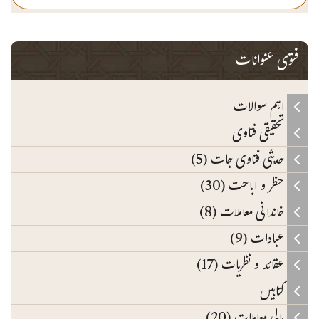
فتوی عنوانات
اہم سوالات
تحقیقی فتاوی
حدیثی فتاوی جات (5)
حظر و اباحت (30)
خاندانی معاملات (8)
عبادات (9)
عقائد و نظریات (17)
کتابیں