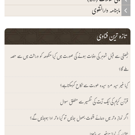
مالی معاملات (20)
ماہنامہ دارالتقوی
تازہ ترین فتاوی
رخصتی سے قبل شوہر کی وفات ہونے کی صورت میں کیا منکوحہ کو وراثت میں سے حصہ
ملے گا؟
کیا غیر سید مرد سیدہ عورت سے نکاح کرسکتا ہے؟
قرآن کریم کی ایک آیت کی تفسیر سے متعلق سوال
اگر نمازِ وتر میں دعائے قنوت بھول جائیں تو کیا وتر ادا ہوجائیں گے؟