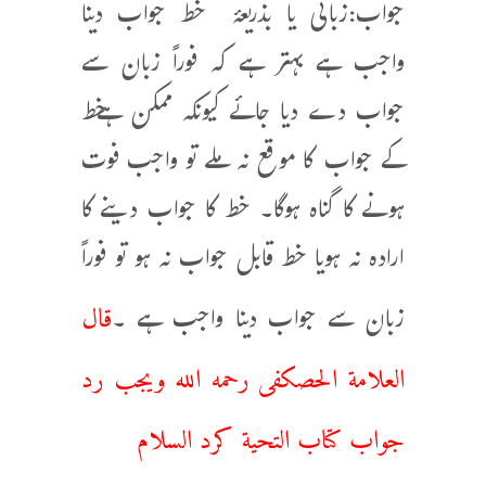
جواب:زبانی یا بذریعۂ خط جواب دینا
واجب ہے بہتر ہے کہ فوراً زبان سے
جواب دے دیا جائے کیونکہ ممکن ہےخط
کے جواب کا موقع نہ ملے تو واجب فوت
ہونے کا گناہ ہوگا۔ خط کا جواب دینے کا
ارادہ نہ ہویا خط قابل جواب نہ ہو تو فوراً
قال
زبان سے جواب دینا واجب ہے ۔
العلامة الحصكفى رحمه الله ويجب ‌رد
‌جواب كتاب التحية كرد السلام