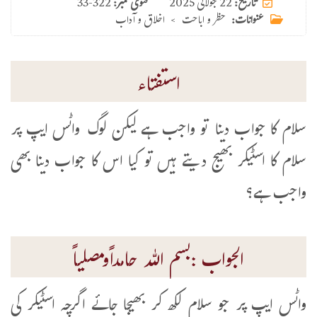
22 جولائی 2025
تاریخ:
فتوی نمبر:
33-322
عنوانات:
حظر و اباحت
>
اخلاق و آداب
استفتاء
سلام كا جواب دينا تو واجب ہے لیکن لوگ واٹس ایپ پر
سلام کا اسٹیکر بھیج دیتے ہیں تو کیا اس کا جواب دینا بھی
واجب ہے؟
الجواب :بسم اللہ حامداًومصلیاً
واٹس ایپ پر جو سلام لکھ کر بھیجا جائے اگرچہ اسٹیکر کی