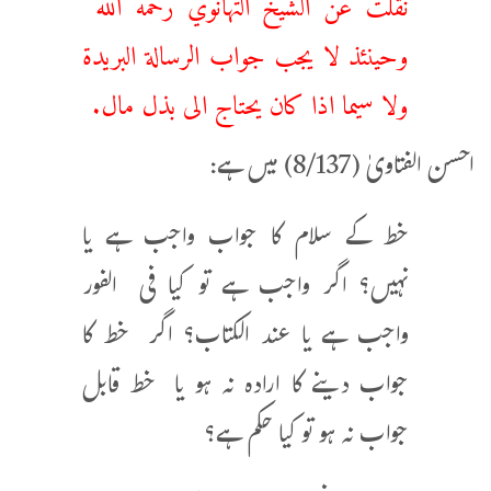
وحينئذ لا يجب جواب الرسالة البريدة
ولا سيما اذا كان يحتاج الى بذل مال.
احسن الفتاویٰ (8/137) میں ہے:
خط کے سلام کا جواب واجب ہے یا
نہیں؟ اگر واجب ہے تو کیا فی الفور
واجب ہے یا عند الکتاب؟ اگر خط کا
جواب دینے کا ارادہ نہ ہو یا خط قابل
جواب نہ ہو تو کیا حکم ہے؟