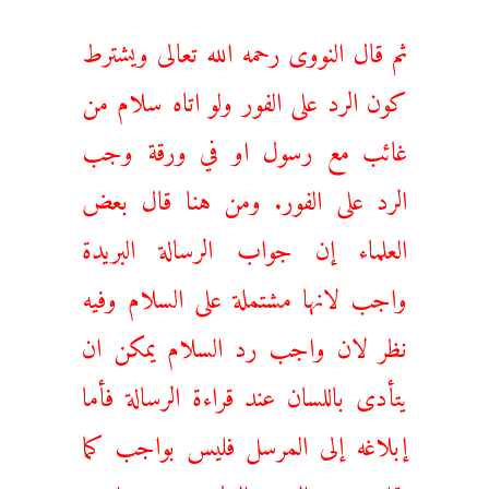
ثم قال النووى رحمه الله تعالى ويشترط
كون الرد على الفور ولو اتاه سلام من
غائب مع رسول او في ورقة وجب
الرد على الفور. ومن هنا قال بعض
العلماء إن جواب الرسالة البريدة
واجب لانها مشتملة على السلام وفيه
نظر لان واجب رد السلام يمكن ان
يتأدى باللسان عند قراءة الرسالة فأما
إبلاغه إلى المرسل فليس بواجب كما
نقلت عن الشيخ الته‍انوي رحمه الله