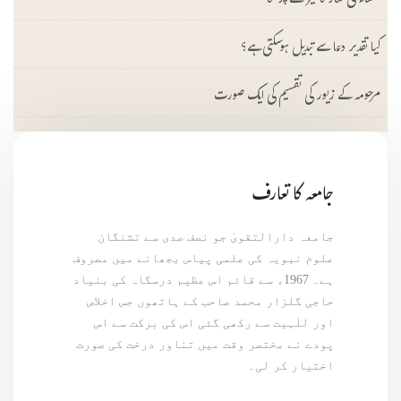
عشاء کی نماز تاخیر سے پڑھنا
کیا تقدیر دعا سے تبدیل ہوسکتی ہے؟
مرحومہ کے زیور کی تقسیم کی ایک صورت
جامعہ کا تعارف
جامعہ دارالتقویٰ جو نصف صدی سے تشنگان
علوم نبویہ کی علمی پیاس بجھانے میں مصروف
ہے۔ 1967ء سے قائم اس عظیم درسگاہ کی بنیاد
حاجی گلزار محمد صاحب کے ہاتھوں جس اخلاص
اور للٰہیت سے رکھی گئی اس کی برکت سے اس
پودے نے مختصر وقت میں تناور درخت کی صورت
اختیار کر لی۔