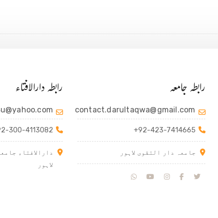
رابطہ جامعہ
رابطہ دارالافتاء
4u@yahoo.com
contact.darultaqwa@gmail.com
92-300-4113082
+92-423-7414665
جامعہ دار التقوی لاہور
دارالافتاء جامعہ
لاہور