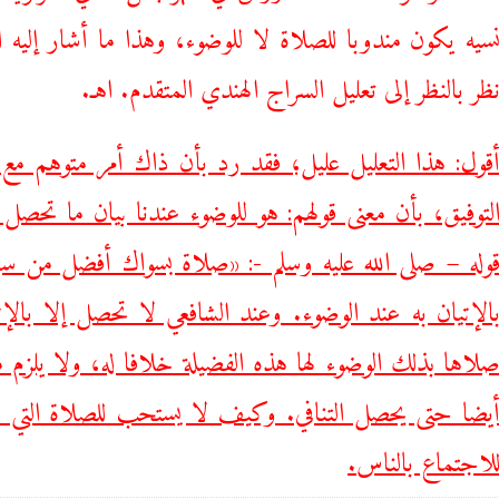
سيه يكون مندوبا للصلاة لا للوضوء، وهذا ما أشار إليه 
ظر بالنظر إلى تعليل السراج الهندي المتقدم. اهـ.
قول: هذا التعليل عليل؛ فقد رد بأن ذاك أمر متوهم مع أ
لتوفيق، بأن معنى قولهم: هو للوضوء عندنا بيان ما تحصل 
وله – صلى الله عليه وسلم -: «صلاة بسواك أفضل من س
الإتيان به عند الوضوء. وعند الشافعي لا تحصل إلا بالإ
لاها
‌بذلك
‌الوضوء لها هذه الفضيلة خلافا له، ولا يلزم
يضا حتى يحصل التنافي. وكيف لا يستحب للصلاة التي ه
لاجتماع بالناس
.