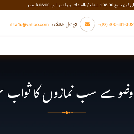
المشافہ و واٹس ایپ 08:00 تا عصر
3082-411-300 (
ای میل دارالافتاء:
ifta4u@yahoo.com
عصری تعلیم
مزید
رابطه
ضو سے سب نمازوں کا ثواب ستر 