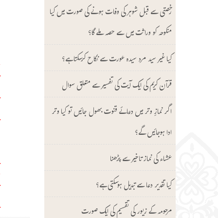
ن
رخصتی سے قبل شوہر کی وفات ہونے کی صورت میں کیا
ن
منکوحہ کو وراثت میں سے حصہ ملے گا؟
کیا غیر سید مرد سیدہ عورت سے نکاح کرسکتا ہے؟
أ
ا
قرآن کریم کی ایک آیت کی تفسیر سے متعلق سوال
ق
اگر نمازِ وتر میں دعائے قنوت بھول جائیں تو کیا وتر
ب
ادا ہوجائیں گے؟
ص
عشاء کی نماز تاخیر سے پڑھنا
أ
کیا تقدیر دعا سے تبدیل ہوسکتی ہے؟
ل
مرحومہ کے زیور کی تقسیم کی ایک صورت