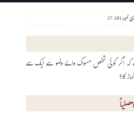
وی نمبر:
27-281
 ہے کہ اگر کوئی شخص مسواک والے وضو سے ایک سے
از کا؟
صلیاً