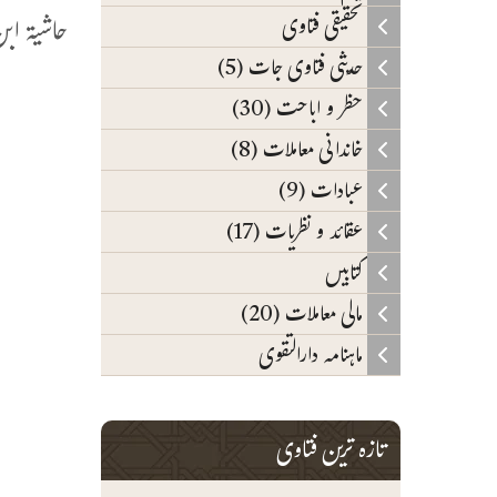
حاشیۃ ابن عابدي
تحقیقی فتاوی
حدیثی فتاوی جات (5)
(
حظر و اباحت (30)
خاندانی معاملات (8)
ا
عبادات (9)
ش
عقائد و نظریات (17)
ا
کتابیں
مالی معاملات (20)
(
ماہنامہ دارالتقوی
ع
و
تازہ ترین فتاوی
ع