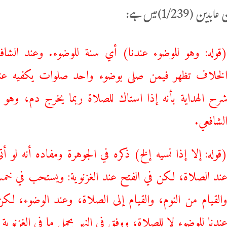
ن (1/239)میں ہے:
قوله: وهو للوضوء عندنا) أي سنة للوضوء. وعند الشافعي
لخلاف تظهر فيمن صلى بوضوء واحد صلوات يكفيه عندنا
رح الهداية بأنه إذا استاك للصلاة ربما يخرج دم، وهو
لشافعي.
قوله: إلا إذا نسيه إلخ) ذكره في الجوهرة ومفاده أنه لو أ
ند الصلاة، لكن في الفتح عند الغزنوية: ويستحب في خمسة
القيام من النوم، والقيام إلى الصلاة، وعند الوضوء، لكن 
ندنا للوضوء لا للصلاة، ووفق في النهر بحمل ما في الغزنوية