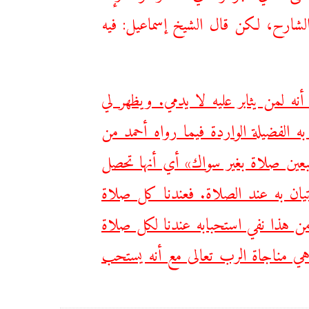
الشارح، لكن قال الشيخ إسماعيل: فيه
نه لمن يثابر عليه لا يدمي. ويظهر لي
به الفضيلة الواردة فيما رواه أحمد من
بعين صلاة بغير سواك» أي أنها تحصل
تيان به عند الصلاة. فعندنا كل صلاة
 من هذا نفي استحبابه عندنا لكل صلاة
ي مناجاة الرب تعالى مع أنه يستحب