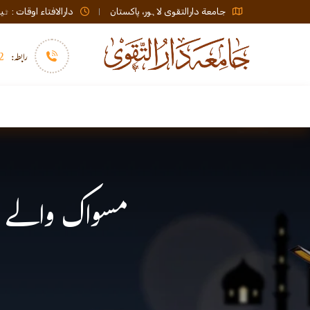
جامعة دارالتقوی لاہور، پاکستان
دارالافتاء اوقات : ٹیلی فون صبح 08:00 تا عشاء / ب
رابطہ:
92)+
سرورق
دارالافتاء
نشر و اشاعت
مسواک والے و