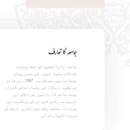
جامعہ کا تعارف
جامعہ دارالتقویٰ جو نصف صدی سے
تشنگان علوم نبویہ کی علمی پیاس
بجھانے میں مصروف ہے۔ 1967ء سے قائم
اس عظیم درسگاہ کی بنیاد حاجی گلزار
محمد صاحب کے ہاتھوں جس اخلاص اور
للٰہیت سے رکھی گئی اس کی برکت سے اس
پودے نے مختصر وقت میں تناور درخت کی
صورت اختیار کر لی۔