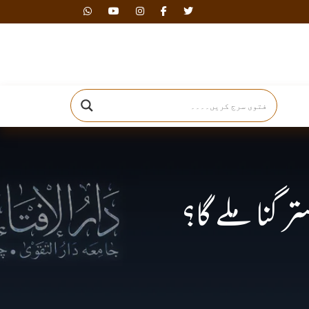
دارالافتاء
گنا ملے گا؟