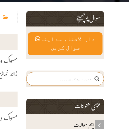
سوال پوچھیئے
دارالافتاء سے اپنا
سوال کریں
مسواک وا
زائد نماز
فتوی عنوانات
مسواک وا
اہم سوالات