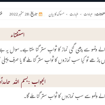
عنوانات:
عبادات
>
طہارت
>
مسواک کا بیان
28 ستمبر 2022
تاریخ:
فت
استفتاء
لے وضو سے پڑھی گئی نماز کا ثواب ستر گنا ملتا ہے۔سوال یہ
یں پڑھے تو کیا سب نمازوں کا ثواب ستر گنا ملے گا یا صرف پہلی نم
الجواب :بسم اللہ حامداًوم
لے وضو سے سب نمازوں کا ثواب ستر گنا ملے گا۔