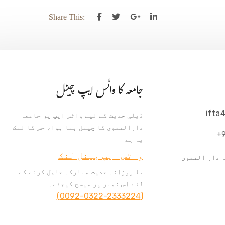
Share This:
جامعہ کا واٹس ایپ چینل
ifta
ڈیلی حدیث کے لیے واٹس ایپ پر جامعہ
دارالتقوی کا چینل بنا ہوا، جس کا لنک
+
یہ ہے
واٹس ایپ جینل لنک
 دار التقوی
یا روزانہ حدیث مبارکہ حاصل کرنے کے
لئے اس نمبر پر میسج کیجئے۔
(0092-0322-2333224)