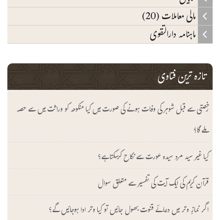
مالی معاملات (20)
ماہنامہ دارالتقوی
تازہ ترین فتاوی
رخصتی سے قبل شوہر کی وفات ہونے کی صورت میں کیا منکوحہ کو وراثت میں سے حصہ
ملے گا؟
کیا غیر سید مرد سیدہ عورت سے نکاح کرسکتا ہے؟
قرآن کریم کی ایک آیت کی تفسیر سے متعلق سوال
اگر نمازِ وتر میں دعائے قنوت بھول جائیں تو کیا وتر ادا ہوجائیں گے؟