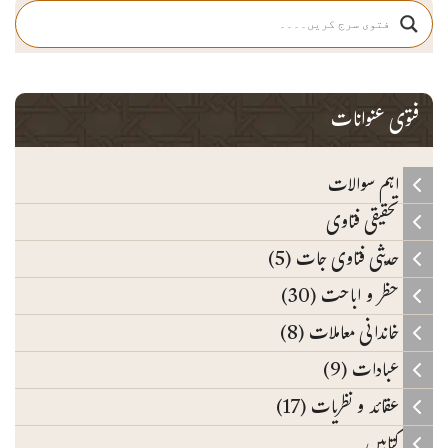
فتوی عنوانات
اہم سوالات
تحقیقی فتاوی
حدیثی فتاوی جات (5)
حظر و اباحت (30)
خاندانی معاملات (8)
عبادات (9)
عقائد و نظریات (17)
کتابیں