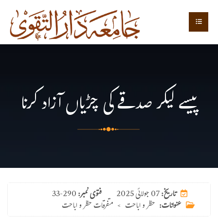
پیسے لیکر صدقے کی چڑیاں آزاد کرنا
07 جولائی 2025
تاریخ:
فتوی نمبر:
33-290
عنوانات:
حظر و اباحت
>
متفرقات حظر و اباحت