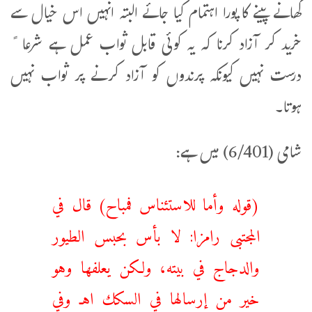
کھانے پینے کا پورا اہتمام کیا جائے البتہ انہیں اس خیال سے
خرید کر آزاد کرنا کہ یہ کوئی قابل ثواب عمل ہے شرعا ً
درست نہیں کیونکہ پرندوں کو آزاد کرنے پر ثواب نہیں
ہوتا۔
شامی (6/401) میں ہے:
(قوله وأما للاستئناس فمباح) قال في
المجتبى رامزا: ‌لا ‌بأس ‌بحبس ‌الطيور
والدجاج في بيته، ولكن يعلفها وهو
خير من إرسالها في السكك اهـ وفي