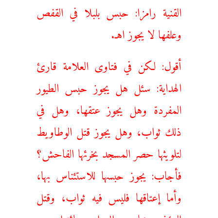
القنية رامزا: حبس بلبلا في القفص
وعلفها لا يجوز اهـ.
أقول: لكن في فتاوى العلامة قارئ
الهداية: سئل هل يجوز حبس الطيور
المفردة وهل يجوز عتقها، وهل في
ذلك ثواب، وهل يجوز قتل الوطاويط
لتلويثها حصر المسجد بخرئها الفاحش؟
فأجاب: يجوز حبسها للاستئناس بها،
وأما إعتاقها فليس فيه ثواب، وقتل
المؤذي منها ومن الدواب جائز اهـ