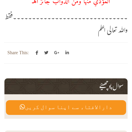
۔۔۔۔۔۔۔۔۔۔۔۔۔۔۔۔۔۔۔۔۔۔۔۔۔۔۔۔۔۔فقط
واللہ تعالی اعلم
Share This:
سوال پوچھیئے
دارالافتاء سے اپنا سوال کریں