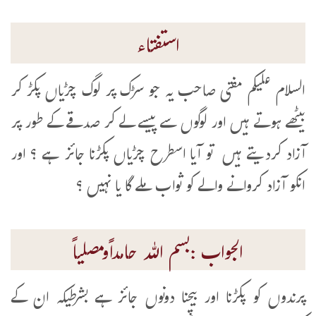
استفتاء
السلام علیکم مفتی صاحب یہ جو سڑک پر لوگ چڑیاں پکڑ کر
بیٹھے ہوتے ہیں اور لوگوں سے پیسے لے کر صدقے کے طور پر
آزاد کردیتے ہیں تو آیا اسطرح چڑیاں پکڑنا جائز ہے ؟ اور
انکو آزاد کروانے والے کو ثواب ملے گا یا نہیں ؟
الجواب :بسم اللہ حامداًومصلیاً
پرندوں کو پکڑنا اور بیچنا دونوں جائز ہے بشرطیکہ ان کے