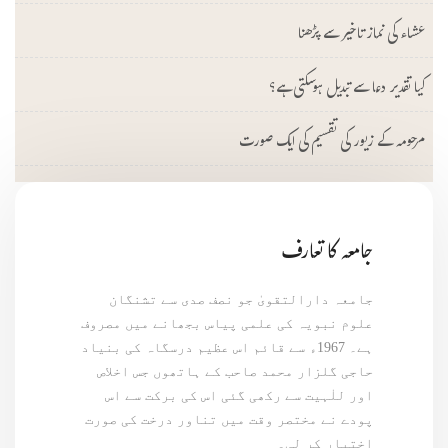
عشاء کی نماز تاخیر سے پڑھنا
کیا تقدیر دعا سے تبدیل ہوسکتی ہے؟
مرحومہ کے زیور کی تقسیم کی ایک صورت
جامعہ کا تعارف
جامعہ دارالتقویٰ جو نصف صدی سے تشنگان
علوم نبویہ کی علمی پیاس بجھانے میں مصروف
ہے۔ 1967ء سے قائم اس عظیم درسگاہ کی بنیاد
حاجی گلزار محمد صاحب کے ہاتھوں جس اخلاص
اور للٰہیت سے رکھی گئی اس کی برکت سے اس
پودے نے مختصر وقت میں تناور درخت کی صورت
اختیار کر لی۔