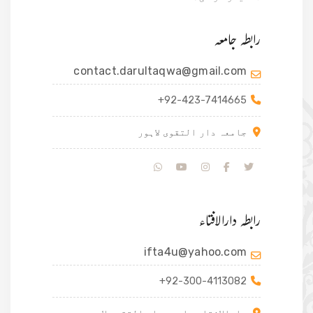
رابطہ جامعہ
contact.darultaqwa@gmail.com
+92-423-7414665
جامعہ دار التقوی لاہور
رابطہ دارالافتاء
ifta4u@yahoo.com
+92-300-4113082
دارالافتاء جامعہ دار التقوی لاہور