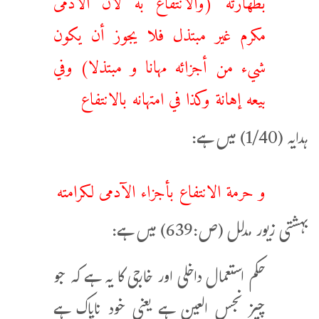
مكرم غير مبتذل فلا يجوز أن يكون
شيء من أجزائه مهانا و مبتذلا) وفي
بيعه إهانة وكذا في امتهانه بالانتفاع
ہدایہ (1/40) میں ہے:
و حرمة الانتفاع بأجزاء الآدمى لكرامته
بہشتی زیور مدلل (ص:639) میں ہے:
حکم استعمال داخلی اور خارجی کا یہ ہے کہ جو
چیز نجس العین ہے یعنی خود ناپاک ہے