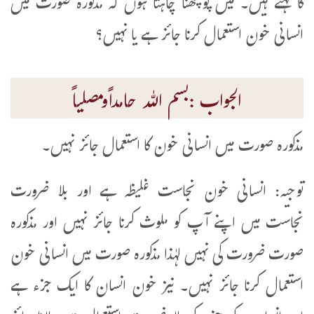
کا کہتے ہیں۔ میں پوچھنا چاہتا ہوں کہ مذکورہ صورت میں
انسانی خون استعمال کرنا جائز ہے یا نہیں؟
الجواب :بسم اللہ حامداًومصلیاً
مذکورہ صورت میں انسانی خون کا استعمال جائز نہیں۔
توجیہ: انسانی خون نجاست غلیظہ ہے اور بلا ضرورت
نجاست میں اپنے آپ کو ملوث کرنا جائز نہیں اور مذکورہ
صورت ضرورت کی نہیں لہٰذا مذکورہ صورت میں انسانی خون
استعمال کرنا جائز نہیں۔ نیز خون انسان کا ایک جزء ہے