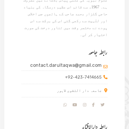
علوم نبویہ کی علمی پیاس بجھانے میں مصروف
ہے۔ 1967ء سے قائم اس عظیم درسگاہ کی بنیاد
حاجی گلزار محمد صاحب کے ہاتھوں جس اخلاص
اور للٰہیت سے رکھی گئی اس کی برکت سے اس
پودے نے مختصر وقت میں تناور درخت کی صورت
اختیار کر لی۔
رابطہ جامعہ
contact.darultaqwa@gmail.com
+92-423-7414665
جامعہ دار التقوی لاہور
رابطہ دارالافتاء