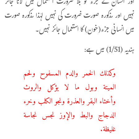
اور انسان کے جزء کو بلا ضرورت استعمال میں لانا جائز
نہیں اور مذکورہ صورت ضرورت کی نہیں لہٰذا مذکورہ صورت
میں انسانی جزء(خون) کا استعمال جائز نہیں۔
ہندیہ (1/51) میں ہے:
‌وكذلك ‌الخمر ‌والدم ‌المسفوح ولحم
الميتة وبول ما لا يؤكل والروث
وأخثاء البقر والعذرة ونجو الكلب وخرء
الدجاج والبط والإوز نجس نجاسة
غليظة.