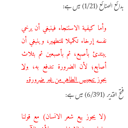
بدائع الصنائع (1/21) میں ہے:
وأما كيفية الاستنجاء فينبغي أن يرخي
نفسه إرخاء تكميلا للتطهير، وينبغي أن
يبتدئ بأصبع، ثم بأصبعين ثم بثلاث
أصابع؛ لأن الضرورة تندفع به،
ولا
يجوز
تنجيس
الطاهر من غير ضرورة.
فتح القدیر (6/391) میں ہے:
(لا يجوز بيع شعر الانسان) مع قولنا
بطهارته (والانتفاع به لأن الآدمى