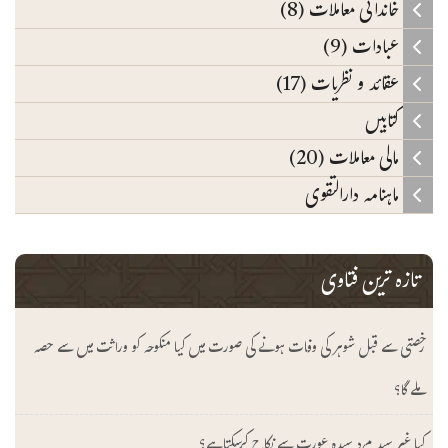
خاندانی معاملات (8)
عبادات (9)
عقائد و نظریات (17)
کتابیں
مالی معاملات (20)
ماہنامہ دارالتقوی
تازہ ترین فتاوی
رخصتی سے قبل شوہر کی وفات ہونے کی صورت میں کیا منکوحہ کو وراثت میں سے حصہ
ملے گا؟
کیا غیر سید مرد سیدہ عورت سے نکاح کرسکتا ہے؟