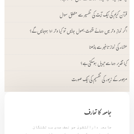
قرآن کریم کی ایک آیت کی تفسیر سے متعلق سوال
اگر نمازِ وتر میں دعائے قنوت بھول جائیں تو کیا وتر ادا ہوجائیں گے؟
عشاء کی نماز تاخیر سے پڑھنا
کیا تقدیر دعا سے تبدیل ہوسکتی ہے؟
مرحومہ کے زیور کی تقسیم کی ایک صورت
جامعہ کا تعارف
جامعہ دارالتقویٰ جو نصف صدی سے تشنگان