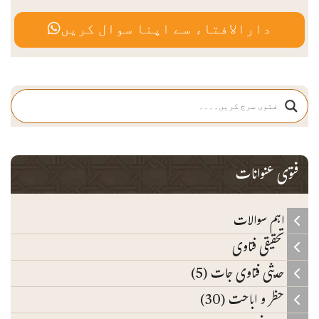
دارالافتاء سے اپنا سوال کریں
فتوی عنوانات
اہم سوالات
تحقیقی فتاوی
حدیثی فتاوی جات (5)
حظر و اباحت (30)