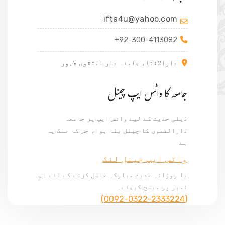
ifta4u@yahoo.com
+92-300-4113082
دارالافتاء جامعہ دار التقوی لاہور
جامعہ کا واٹس ایپ چینل
ڈیلی حدیث کے لیے واٹس ایپ پر جامعہ
دارالتقوی کا چینل بنا ہوا، جس کا لنک یہ
ہے
واٹس ایپ جینل لنک
یا روزانہ حدیث مبارکہ حاصل کرنے کے لئے اس
نمبر پر میسج کیجئے۔
(0092-0322-2333224)