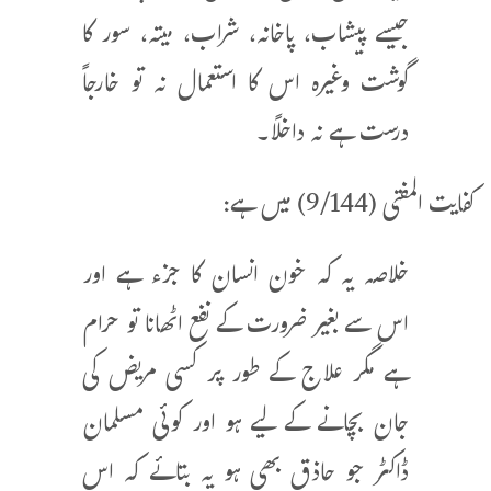
جیسے پیشاب، پاخانہ، شراب، میتہ، سور کا
گوشت وغیرہ اس کا استعمال نہ تو خارجاً
درست ہے نہ داخلاً۔
کفایت المفتی (9/144) میں ہے:
خلاصہ یہ کہ خون انسان کا جزء ہے اور
اس سے بغیر ضرورت کے نفع اٹھانا تو حرام
ہے مگر علاج کے طور پر کسی مریض کی
جان بچانے کے لیے ہو اور کوئی مسلمان
ڈاکٹر جو حاذق بھی ہو یہ بتائے کہ اس