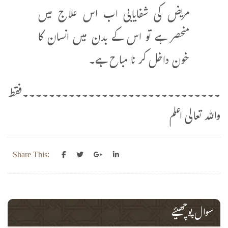
مریض کی شفایابی اب اس علاج میں
منحصر ہے تو اس کے بدن میں انسان کا
خون داخل کر نا مباح ہے۔
۔۔۔۔۔۔۔۔۔۔۔۔۔۔۔۔۔۔۔۔۔۔۔۔۔۔۔۔۔۔فقط
واللہ تعالی اعلم
Share This:
سوال پوچھیئے