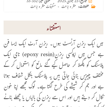
23 جولائی 2025
تاریخ:
فتوی نمبر:
33-332
عنوانات:
حظر و اباحت
>
متفرقات حظر و اباحت
استفتاء
میں ایک ریزن آرٹسٹ ہوں۔ ریزن آرٹ ایک ایسا فن
ہے جس میں اپوکسی ریزن(epoxy resin) نامی ایک
پلاسٹک کو پگھلا کر حاصل کیے گئے مائع کو استعمال کر کے
مختلف چیزیں بنائی جاتی ہیں یہ پلاسٹک بلکل شفاف ہوتا
ہے اور جم کر شیشے کی طرح لگتا ہے۔ لوگ مجھے اپنا خون
نکال کر دیتے ہیں اور اس سے ریزن کی بالیاں یا چھلے بنانے