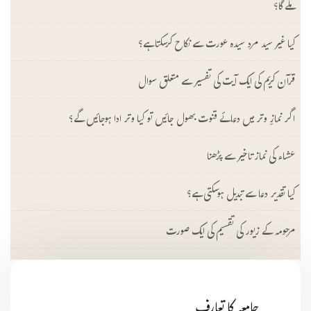
ملے گا؟
کیا غیر سید مرد سیدہ عورت سے نکاح کرسکتا ہے؟
قرآن کریم کی ایک آیت کی تفسیر سے متعلق سوال
اگر نمازِ وتر میں دعائے قنوت بھول جائیں تو کیا وتر ادا ہوجائیں گے؟
عشاء کی نماز تاخیر سے پڑھنا
کیا تقدیر دعا سے تبدیل ہوسکتی ہے؟
مرحومہ کے زیور کی تقسیم کی ایک صورت
جامعہ کا تعارف