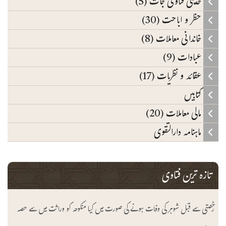
حدیثی فتاوی جات (5)
حظر و اباحت (30)
خاندانی معاملات (8)
عبادات (9)
عقائد و نظریات (17)
کتابیں
مالی معاملات (20)
ماہنامہ دارالتقوی
تازہ ترین فتاوی
رخصتی سے قبل شوہر کی وفات ہونے کی صورت میں کیا منکوحہ کو وراثت میں سے حصہ