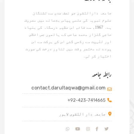
جامعہ دارالتقویٰ جو نصف صدی سے تشنگان
علوم نبویہ کی علمی پیاس بجھانے میں مصروف
ہے۔ 1967ء سے قائم اس عظیم درسگاہ کی بنیاد
حاجی گلزار محمد صاحب کے ہاتھوں جس اخلاص
اور للٰہیت سے رکھی گئی اس کی برکت سے اس
پودے نے مختصر وقت میں تناور درخت کی صورت
اختیار کر لی۔
رابطہ جامعہ
contact.darultaqwa@gmail.com
+92-423-7414665
جامعہ دار التقوی لاہور