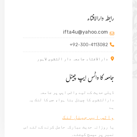
رابطہ دارالافتاء
ifta4u@yahoo.com
+92-300-4113082
دارالافتاء جامعہ دار التقوی لاہور
جامعہ کا واٹس ایپ چینل
ڈیلی حدیث کے لیے واٹس ایپ پر جامعہ
دارالتقوی کا چینل بنا ہوا، جس کا لنک یہ
ہے
واٹس ایپ جینل لنک
یا روزانہ حدیث مبارکہ حاصل کرنے کے لئے اس
نمبر پر میسج کیجئے۔