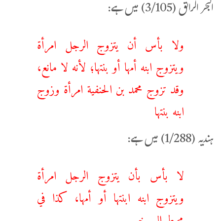
البحر الرائق (3/105) میں ہے:
ولا بأس أن يتزوج الرجل امرأة
ويتزوج ابنه أمها أو بنتها؛ ‌لأنه ‌لا ‌مانع،
وقد تزوج محمد بن الحنفية امرأة وزوج
ابنه بنتها
ہندیہ (1/288) میں ہے:
لا بأس ‌بأن ‌يتزوج ‌الرجل امرأة
ويتزوج ابنه ابنتها أو أمها، كذا في
محيط السرخسي