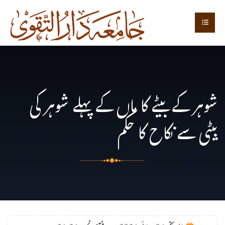
شوہر کے بیٹے کا ماں کے پہلے شوہر کی
بیٹی سے نکاح کا حکم