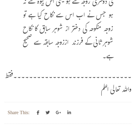
کی دوسری زوجہ سے ہو یعنی اس بیوہ سے نہ
ہو جس نے اب اس سے نکاح کیا ہے تو
زوجہ منکوحہ کی دختر از شوہر سابق کا نکاح
شوہر ثانی کے فرزند اززوجہ سابقہ سے صحیح
ہے۔
۔۔۔۔۔۔۔۔۔۔۔۔۔۔۔۔۔۔۔۔۔۔۔۔۔۔۔۔۔۔فقط
واللہ تعالی اعلم
Share This: