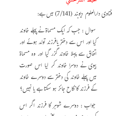
فتاوی دارالعلوم دیوبند (7/141) میں ہے:
سوال : جب کہ ایک مسماۃ نے پہلے خاوند
کیا اور اس سے دختر یافرزند تولد ہوئے اور
اتفاق سے پہلا خاوند گزر گیا اور وہ مسماۃ
بیوی نے دوسرا خاوند کر لیا اس صورت
میں پہلے خاوند کی دختر سے دوسرے خاوند
کے فرزند کا نکاح جائز ہو سکتا ہے یا نہیں؟
جواب : دوسرے شوہر کا فرزند اگر اس