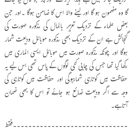
نزدیک جائز نہیں ہے لہذا تعزیر کے طور پر جو مال لیا جائے
گا وہ مضمون ہو گا اور لینے والا اس کا ضامن ہوگا ۔اور جن
بعض علماء کے نزدیک تعزیر بالمال کی مذکورہ صورت کی
گنجائش ہے ان کے نزدیک بھی مذکورہ موبائل ودیعت شمار
ہوگا اور چونکہ مذکورہ صورت میں موبائل ایسی الماری میں
رکھا گیا تھا جس کی چابی کئی لوگوں کے پاس تھی اس لیے یہ
حفاظت میں کوتاہی شمارہوگی اور حفاظت میں کوتاہی کی
وجہ سے اگر ودیعت ضائع ہو جائے تو اس کا بھی ضمان
آتاہے۔
۔۔۔۔۔۔۔۔۔۔۔۔۔۔۔۔۔۔۔۔۔۔۔۔۔۔۔۔۔۔فقط