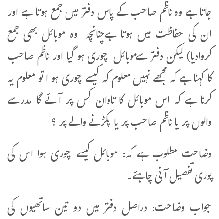
جاتا ہے وہ ناظم صاحب کے پاس دفتر میں جمع ہوتا ہے اور
ان کی حفاظت میں ہوتا ہےچنانچہ وہ موبائل بھی جمع
کروادیا) لیکن دفتر سےموبائل چوری ہو گیا اور ناظم صاحب
کا کہنا ہے کہ مجھے نہیں معلوم کہ کیسے چوری ہو ا تو معلوم یہ
کرنا ہے کہ اس موبائل کا تاوان کس پر آئے گا مدرسے
والوں پر یا ناظم صاحب پر یا پکڑنے والے پر ؟
وضاحت مطلوب ہے کہ: موبائل کیسے چوری ہوا اس کی
پوری تفصیل آنی چاہئے۔
جواب وضاحت: دراصل دفتر میں دو تین ساتھیوں کی