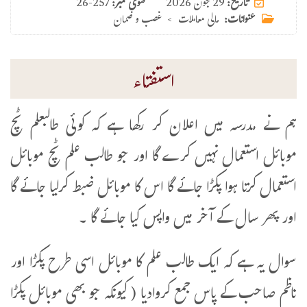
29 جون 2026
تاریخ:
فتوی نمبر:
26-257
عنوانات:
مالی معاملات
>
غصب و ضمان
استفتاء
ہم نے مدرسہ میں اعلان کر رکھا ہے کہ کوئی طالبعلم ٹچ
موبائل استعمال نہیں کرے گا اور جو طالب علم ٹچ موبائل
استعمال کرتا ہوا پکڑا جائے گا اس کا موبائل ضبط کرلیا جائے گا
اور پھر سال کے آخر میں واپس کیا جائے گا ۔
سوال یہ ہے کہ ایک طالب علم کا موبائل اسی طرح پکڑا اور
ناظم صاحب کے پاس جمع کروادیا ( کیونکہ جو بھی موبائل پکڑا