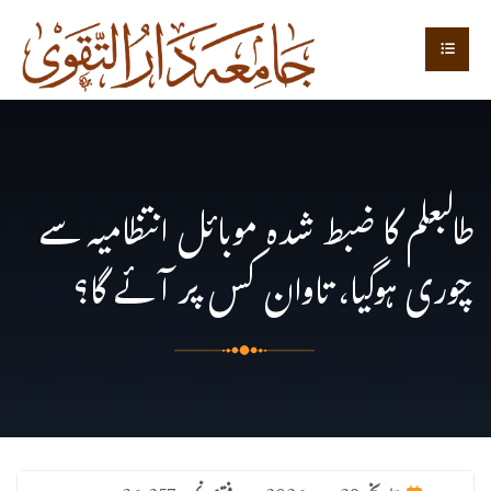
طالبعلم کا ضبط شدہ موبائل انتظامیہ سے
چوری ہوگیا، تاوان کس پر آئے گا؟