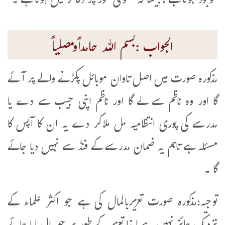
موجود ہوتا ہے ،جیسا کہ عمومی طور پر دفاتر میں ہوتا ہے ۔
الجواب :بسم اللہ حامداًومصلیاً
مذکورہ صورت میں اصل تاوان موبائل پکڑنے والے پر آئے
گا اور وہ ناظم سے لے گا اور ناظم اپنی جیب سے دے یا
مدرسے کی پوری انتظامیہ مل ملاکر دے یہ ان کا آپس کا
مسئلہ ہے تاہم یہ ضمان مدرسے کے فنڈ سے نہیں دیا جائے
گا ۔
توجیہ:مذکورہ صورت تعزیربالمال کی ہے جو اکثر علماء کے