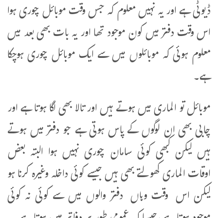
ڈیوٹی ہے اور یہ نہیں معلوم کہ جس وقت موبائل چوری ہوا
اس وقت دفتر میں کون موجود تھا اور یہ بات بھی بعد میں
معلوم ہوئی کہ موبائلوں میں سے ایک موبائل چوری ہوچکا
ہے۔
موبائل تو الماری میں ہوتے ہیں اور تالا بھی لگا ہوتا ہے اور
چابی بھی ان لوگوں کے پاس ہوتی ہے جو دفتر میں ہوتے
ہیں لیکن کبھی کوئی سامان چوری نہیں ہوا البتہ بعض
اوقات الماری کھولتے بھی ہیں جیسے کوئی داخلہ وغیرہ کرنا ہو
لیکن اس وقت وہاں دفتر والوں میں سے کوئی نہ کوئی