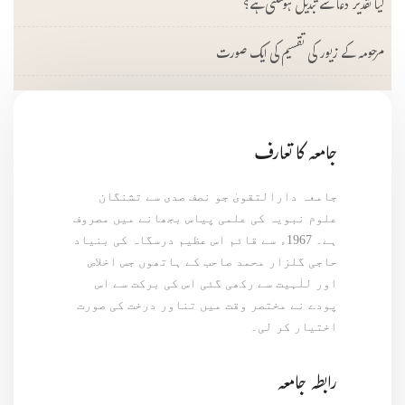
کیا تقدیر دعا سے تبدیل ہوسکتی ہے؟
مرحومہ کے زیور کی تقسیم کی ایک صورت
جامعہ کا تعارف
جامعہ دارالتقویٰ جو نصف صدی سے تشنگان
علوم نبویہ کی علمی پیاس بجھانے میں مصروف
ہے۔ 1967ء سے قائم اس عظیم درسگاہ کی بنیاد
حاجی گلزار محمد صاحب کے ہاتھوں جس اخلاص
اور للٰہیت سے رکھی گئی اس کی برکت سے اس
پودے نے مختصر وقت میں تناور درخت کی صورت
اختیار کر لی۔
رابطہ جامعہ