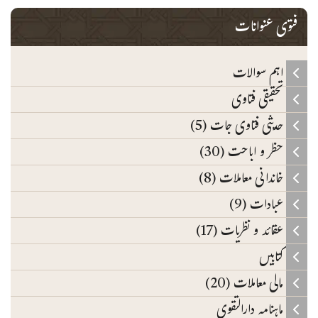
فتوی عنوانات
اہم سوالات
تحقیقی فتاوی
حدیثی فتاوی جات (5)
حظر و اباحت (30)
خاندانی معاملات (8)
عبادات (9)
عقائد و نظریات (17)
کتابیں
مالی معاملات (20)
ماہنامہ دارالتقوی