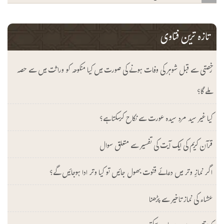
تازہ ترین فتاوی
رخصتی سے قبل شوہر کی وفات ہونے کی صورت میں کیا منکوحہ کو وراثت میں سے حصہ
ملے گا؟
کیا غیر سید مرد سیدہ عورت سے نکاح کرسکتا ہے؟
قرآن کریم کی ایک آیت کی تفسیر سے متعلق سوال
اگر نمازِ وتر میں دعائے قنوت بھول جائیں تو کیا وتر ادا ہوجائیں گے؟
عشاء کی نماز تاخیر سے پڑھنا