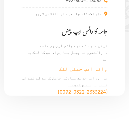
+92-300-4113082
دارالافتاء جامعہ دار التقوی لاہور
جامعہ کا واٹس ایپ چینل
ڈیلی حدیث کے لیے واٹس ایپ پر جامعہ
دارالتقوی کا چینل بنا ہوا، جس کا لنک یہ
ہے
واٹس ایپ جینل لنک
یا روزانہ حدیث مبارکہ حاصل کرنے کے لئے اس
نمبر پر میسج کیجئے۔
(0092-0322-2333224)
© Copyright 2024, All Rights Reserved