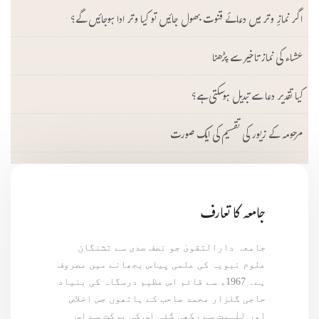
اگر نمازِ وتر میں دعائے قنوت بھول جائیں تو کیا وتر ادا ہوجائیں گے؟
عشاء کی نماز تاخیر سے پڑھنا
کیا تقدیر دعا سے تبدیل ہوسکتی ہے؟
مرحومہ کے زیور کی تقسیم کی ایک صورت
جامعہ کا تعارف
جامعہ دارالتقویٰ جو نصف صدی سے تشنگان
علوم نبویہ کی علمی پیاس بجھانے میں مصروف
ہے۔ 1967ء سے قائم اس عظیم درسگاہ کی بنیاد
حاجی گلزار محمد صاحب کے ہاتھوں جس اخلاص
اور للٰہیت سے رکھی گئی اس کی برکت سے اس