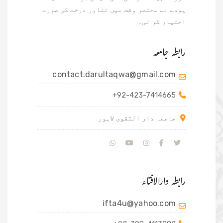
پودے نے مختصر وقت میں تناور درخت کی صورت
اختیار کر لی۔
رابطہ جامعہ
contact.darultaqwa@gmail.com
+92-423-7414665
جامعہ دار التقوی لاہور
رابطہ دارالافتاء
ifta4u@yahoo.com