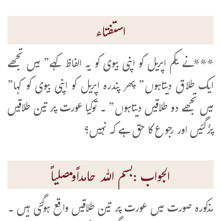
استفتاء
***نے یکم اپریل کو اپنی بیوی کو یہ الفاظ کہے” میں تجھے
ایک طلاق دیتاہوں” پھر پندرہ اپریل کو اپنی بیوی کو کہا”
میں تجھے دو طلاقیں دیتاہوں” ۔ توکیا عورت پر تین طلاقیں
پڑگئیں اور رجوع کا حق ہے کہ نہیں؟
الجواب :بسم اللہ حامداًومصلیاً
مذکورہ صورت میں عورت پر تین طلاقیں واقع ہوگئی ہیں ۔