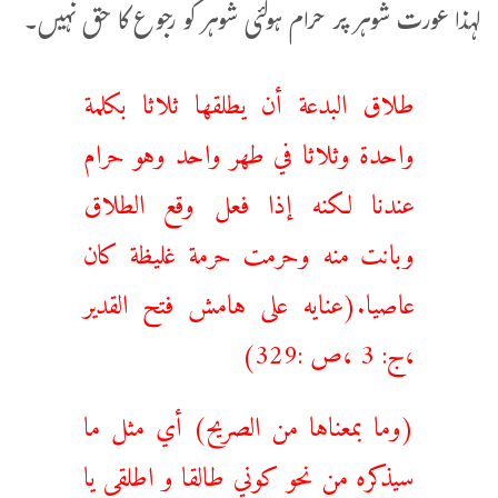
لہذا عورت شوہر پر حرام ہوگئی شوہر کو رجوع کا حق نہیں۔
طلاق البدعة أن يطلقها ثلاثا بكلمة
واحدة وثلاثا في طهر واحد وهو حرام
عندنا لكنه إذا فعل وقع الطلاق
وبانت منه وحرمت حرمة غليظة كان
عاصيا.(عنايه على هامش فتح القدير
،ج: 3 ،ص :329)
(وما بمعناها من الصريح) أي مثل ما
سيذكره من نحو كوني طالقا و اطلقي يا