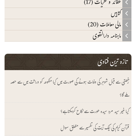
عقائد و نظریات (17)
کتابیں
مالی معاملات (20)
ماہنامہ دارالتقوی
تازہ ترین فتاوی
رخصتی سے قبل شوہر کی وفات ہونے کی صورت میں کیا منکوحہ کو وراثت میں سے حصہ
ملے گا؟
کیا غیر سید مرد سیدہ عورت سے نکاح کرسکتا ہے؟
قرآن کریم کی ایک آیت کی تفسیر سے متعلق سوال