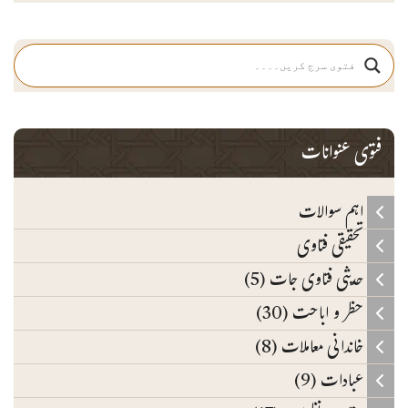
فتوی عنوانات
اہم سوالات
تحقیقی فتاوی
حدیثی فتاوی جات (5)
حظر و اباحت (30)
خاندانی معاملات (8)
عبادات (9)