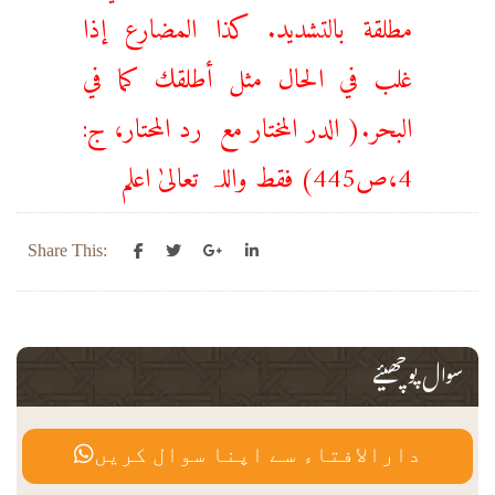
مطلقة بالتشديد. كذا المضارع إذا
غلب في الحال مثل أطلقك كما في
البحر.( الدر المختار مع رد المحتار، ج:
4،ص445) فقط واللہ تعالیٰ اعلم
Share This:
سوال پوچھیئے
دارالافتاء سے اپنا سوال کریں