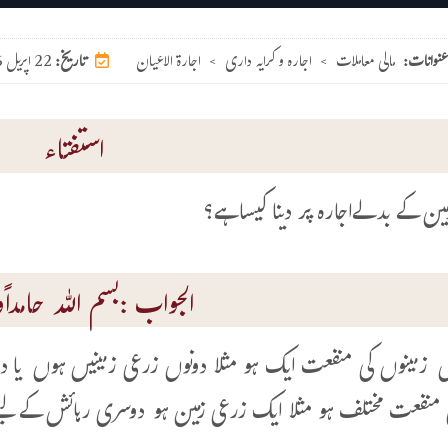
عنوانات:
مالی معاملات
>
اجارہ و کرایہ داری
>
اجارۃ الاعیان
22 اپریل 2026
تاریخ:
استفتاء
مین کے بدلےاجارہ پر دینا کیساہے؟
الجواب :بسم اللہ حامداًوم
ں زمینوں کی منفعت ایک ہو مثلا دونوں زرعی زمینیں ہوں یا دو
 منفعت مختلف ہو مثلا ایک زرعی زمین ہو دوسری رہائش کے لیے