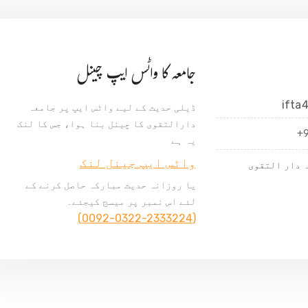
جامعہ کا واٹس ایپ چینل
ifta
ڈیلی حدیث کے لیے واٹس ایپ پر جامعہ
دارالتقوی کا چینل بنا ہوا، جس کا لنک
+
یہ ہے
واٹس ایپ جینل لنک
 دار التقوی
یا روزانہ حدیث مبارکہ حاصل کرنے کے
لئے اس نمبر پر میسج کیجئے۔
(0092-0322-2333224)