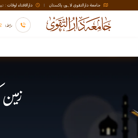
جامعة دارالتقوی لاہور، پاکستان
دارالافتاء اوقات : ٹیلی فون صبح 08:00 تا عشاء / ب
رابطہ:
92)+
سرورق
دارالافتاء
نشر و اشاعت
زمین 