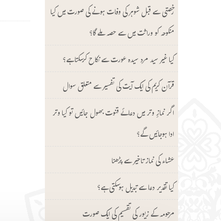
رخصتی سے قبل شوہر کی وفات ہونے کی صورت میں کیا
منکوحہ کو وراثت میں سے حصہ ملے گا؟
کیا غیر سید مرد سیدہ عورت سے نکاح کرسکتا ہے؟
قرآن کریم کی ایک آیت کی تفسیر سے متعلق سوال
اگر نمازِ وتر میں دعائے قنوت بھول جائیں تو کیا وتر
ادا ہوجائیں گے؟
عشاء کی نماز تاخیر سے پڑھنا
کیا تقدیر دعا سے تبدیل ہوسکتی ہے؟
مرحومہ کے زیور کی تقسیم کی ایک صورت