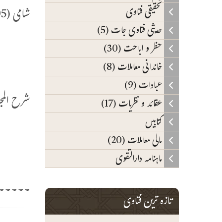
شامی (9/105) میں ہے:
تحقیقی فتاوی
حدیثی فتاوی جات (5)
(
حظر و اباحت (30)
خاندانی معاملات (8)
ل
عبادات (9)
شرح المجلہ (2/544) 
عقائد و نظریات (17)
کتابیں
و
مالی معاملات (20)
ا
ماہنامہ دارالتقوی
۔۔۔۔۔۔
تازہ ترین فتاوی