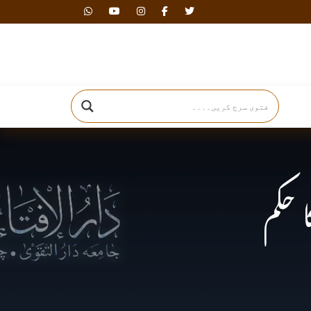
دارالافتاء
 حكم