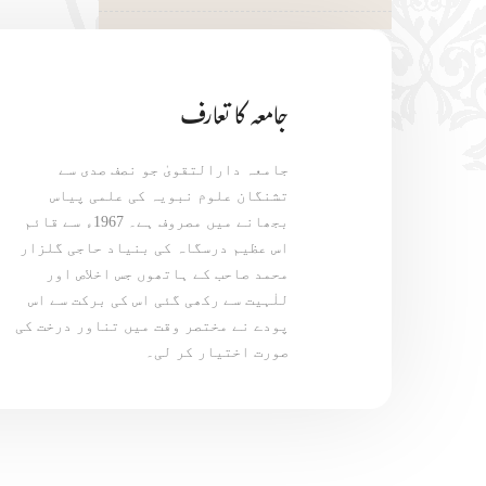
جامعہ کا تعارف
جامعہ دارالتقویٰ جو نصف صدی سے
تشنگان علوم نبویہ کی علمی پیاس
بجھانے میں مصروف ہے۔ 1967ء سے قائم
اس عظیم درسگاہ کی بنیاد حاجی گلزار
محمد صاحب کے ہاتھوں جس اخلاص اور
للٰہیت سے رکھی گئی اس کی برکت سے اس
پودے نے مختصر وقت میں تناور درخت کی
صورت اختیار کر لی۔