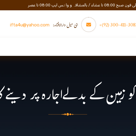
المشافہ و واٹس ایپ 08:00 تا عصر
3082-411-300 (
ای میل دارالافتاء:
ifta4u@yahoo.com
عصری تعلیم
مزید
رابطه
کو زمین کے بدلےاجارہ پر دینے كا