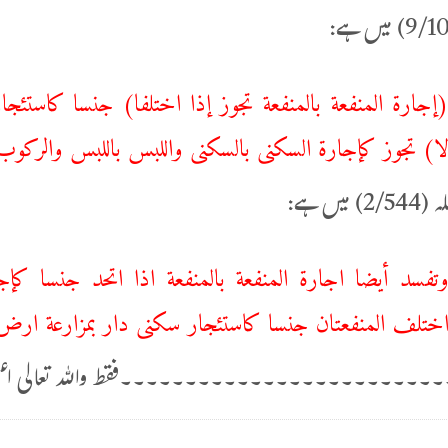
‌إجارة ‌المنفعة ‌بالمنفعة تجوز إذا اختلفا) جنسا كاستئ
ا) تجوز كإجارة السكنى بالسكنى واللبس باللبس والركوب
میں ہے:
تفسد أيضا اجارة المنفعة بالمنفعة اذا اتحد جنسا كإ
ختلف المنفعتان جنسا كاستئجار سكنى دار بمزارعة ارض 
۔۔۔۔۔۔۔۔۔۔۔۔۔۔۔۔۔۔۔۔۔۔۔۔فقط واللہ تعالی اعل