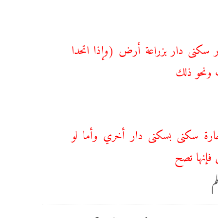
جار سكنى دار بزراعة أرض (وإذا اتحدا
 ونحو ذلك
جارة سكنى بسكنى دار أخري وأما لو
فإنها تصح
م