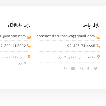
رابطہ جامعہ
رابطہ دارالافتاء
4u@yahoo.com
contact.darultaqwa@gmail.com
92-300-4113082
+92-423-7414665
جامعہ دار التقوی لاہور
دارالافتاء جامعہ
لاہور