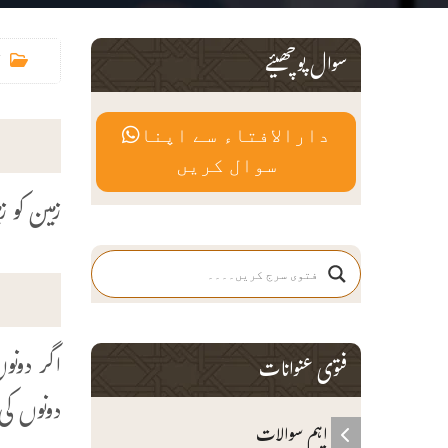
سوال پوچھیئے
دارالافتاء سے اپنا
سوال کریں
زمین کو ز
اگر دونو
فتوی عنوانات
دونوں کی
اہم سوالات