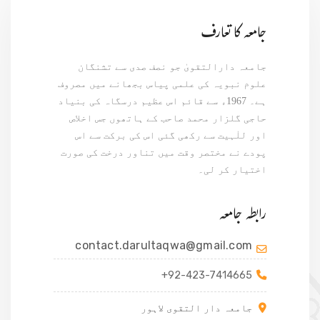
جامعہ کا تعارف
جامعہ دارالتقویٰ جو نصف صدی سے تشنگان
علوم نبویہ کی علمی پیاس بجھانے میں مصروف
ہے۔ 1967ء سے قائم اس عظیم درسگاہ کی بنیاد
حاجی گلزار محمد صاحب کے ہاتھوں جس اخلاص
اور للٰہیت سے رکھی گئی اس کی برکت سے اس
پودے نے مختصر وقت میں تناور درخت کی صورت
اختیار کر لی۔
رابطہ جامعہ
contact.darultaqwa@gmail.com
+92-423-7414665
جامعہ دار التقوی لاہور