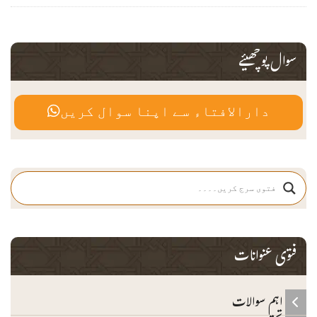
سوال پوچھیئے
دارالافتاء سے اپنا سوال کریں
فتوی عنوانات
اہم سوالات