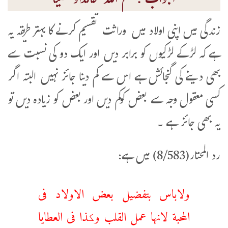
الجواب :بسم اللہ حامداًومصلیاً
زندگی میں اپنی اولاد میں وراثت تقسیم کرنے کا بہتر طریقہ یہ
ہے کہ لڑکے لڑکیوں کو برابر دیں اور ایک دو کی نسبت سے
بھی دینے کی گنجائش ہے اس سے کم دینا جائز نہیں البتہ اگر
کسی معقول وجہ سے بعض کوکم دیں اور بعض کو زیادہ دیں تو
یہ بھی جائز ہے ۔
رد المحتار(8/583) میں ہے:
ولاباس بتفضیل بعض الاولاد فی
المحبة لانها عمل القلب وکذا فی العطایا