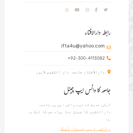
رابطہ دارالافتاء
ifta4u@yahoo.com
+92-300-4113082
دارالافتاء جامعہ دار التقوی لاہور
جامعہ کا واٹس ایپ چینل
ڈیلی حدیث کے لیے واٹس ایپ پر جامعہ
دارالتقوی کا چینل بنا ہوا، جس کا لنک یہ
ہے
واٹس ایپ جینل لنک