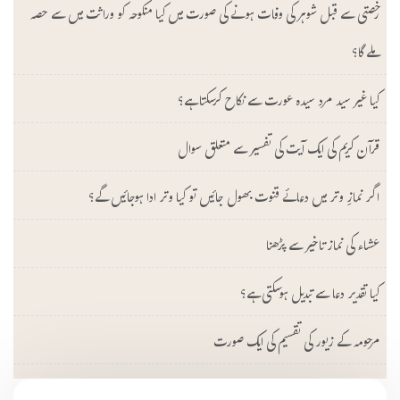
رخصتی سے قبل شوہر کی وفات ہونے کی صورت میں کیا منکوحہ کو وراثت میں سے حصہ
ملے گا؟
کیا غیر سید مرد سیدہ عورت سے نکاح کرسکتا ہے؟
قرآن کریم کی ایک آیت کی تفسیر سے متعلق سوال
اگر نمازِ وتر میں دعائے قنوت بھول جائیں تو کیا وتر ادا ہوجائیں گے؟
عشاء کی نماز تاخیر سے پڑھنا
کیا تقدیر دعا سے تبدیل ہوسکتی ہے؟
مرحومہ کے زیور کی تقسیم کی ایک صورت