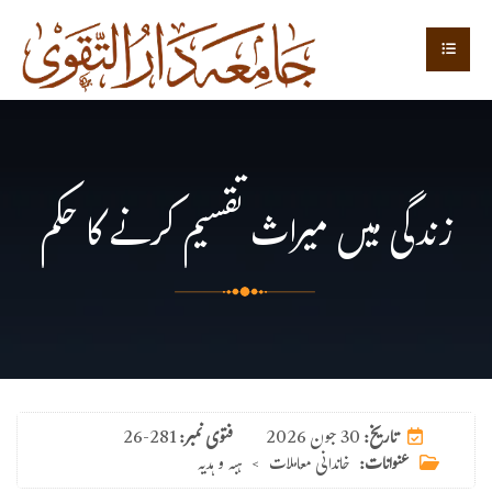
زندگی میں میراث تقسیم کرنے کا حکم
30 جون 2026
تاریخ:
فتوی نمبر:
26-281
عنوانات:
خاندانی معاملات
>
ہبہ و ہدیہ