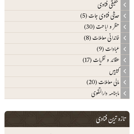
تحقیقی فتاوی
حدیثی فتاوی جات (5)
حظر و اباحت (30)
خاندانی معاملات (8)
عبادات (9)
عقائد و نظریات (17)
کتابیں
مالی معاملات (20)
ماہنامہ دارالتقوی
تازہ ترین فتاوی