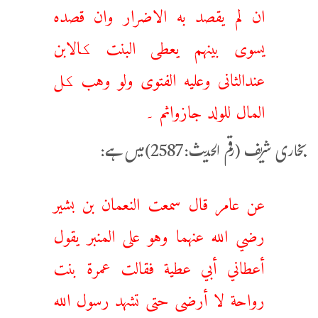
ان لم یقصد به الاضرار وان قصده
یسوی بینهم یعطی البنت کالابن
عندالثانی وعلیه الفتوی ولو وهب کل
المال للولد جازواثم ۔
بخاری شریف (رقم الحدیث:2587)میں ہے:
عن عامر قال سمعت النعمان بن بشير
رضي الله عنهما وهو على المنبر يقول
أعطاني أبي عطية فقالت عمرة بنت
رواحة لا أرضى حتى تشهد رسول الله