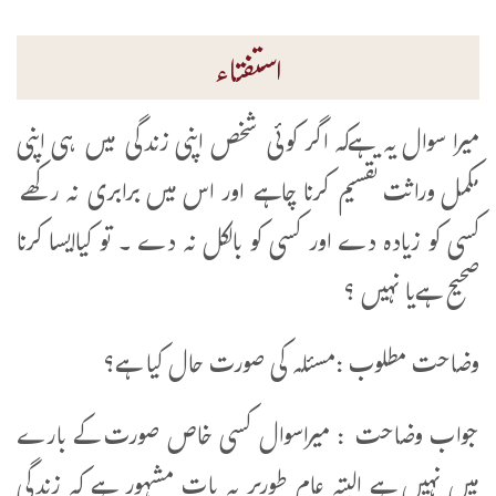
استفتاء
میرا سوال یہ ہےکہ اگر کوئی شخص اپنی زندگی میں ہی اپنی
مکمل وراثت تقسیم کرنا چاہے اور اس میں برابری نہ رکھے
کسی کو زیادہ دے اور کسی کو بالکل نہ دے ۔ تو کیاایسا کرنا
صحیح ہےیا نہیں ؟
وضاحت مطلوب :مسئلہ کی صورت حال کیا ہے؟
جواب وضاحت : میراسوال کسی خاص صورت کے بارے
میں نہیں ہے البتہ عام طورپر یہ بات مشہور ہے کہ زندگی