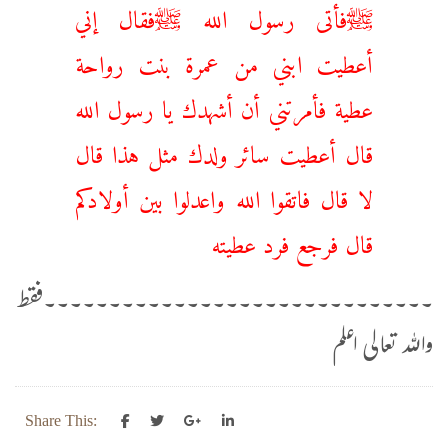
ﷺفأتى رسول الله ﷺفقال إني
أعطيت ابني من عمرة بنت رواحة
عطية فأمرتني أن أشهدك يا رسول الله
قال أعطيت سائر ولدك مثل هذا قال
لا قال فاتقوا الله واعدلوا بين أولادكم
قال فرجع فرد عطيته
۔۔۔۔۔۔۔۔۔۔۔۔۔۔۔۔۔۔۔۔۔۔۔۔۔۔۔۔۔۔فقط
واللہ تعالی اعلم
Share This: