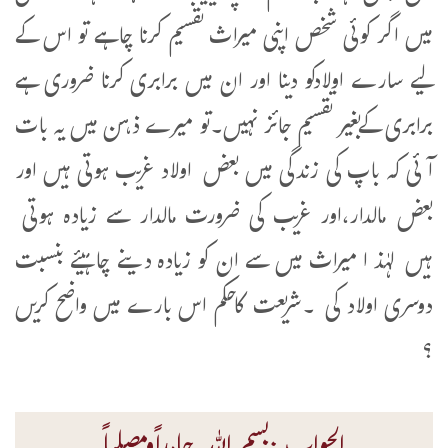
میں اگر کوئی شخص اپنی میراث تقسیم کرنا چاہے تو اس کے
لیے سارے اولادکو دینا اور ان میں برابری کرنا ضروری ہے
برابری کےبغیر تقسیم جائز نہیں۔تو میرے ذہن میں یہ بات
آئی کہ باپ کی زندگی میں بعض اولاد غریب ہوتی ہیں اور
بعض مالدار،اور غریب کی ضرورت مالدار سے زیادہ ہوتی
ہیں لہٰذ ا میراث میں سے ان کو زیادہ دینے چاہیئے بنسبت
دوسری اولاد کی ۔شریعت کاحکم اس بارے میں واضح کریں
؟