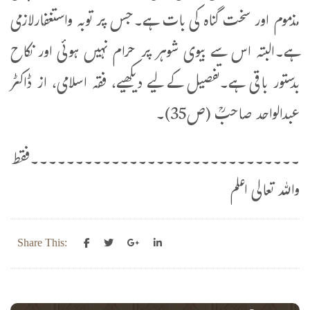
مذموم اور سخت گناہ کی بات ہے۔جس پر توبہ واستغفارلازمی
ہے۔البتہ اس سے بیوی شوہر پر حرام نہیں ہوئی اور نکاح
بدستور باقی ہے۔تفصیل کےلیے دیکھیے، فقہ اسلامی، از ڈاکٹر
عبدالواحد صاحبؒ (ص35)۔
۔۔۔۔۔۔۔۔۔۔۔۔۔۔۔۔۔۔۔۔۔۔۔۔۔۔۔۔۔۔فقط
واللہ تعالی اعلم
Share This: