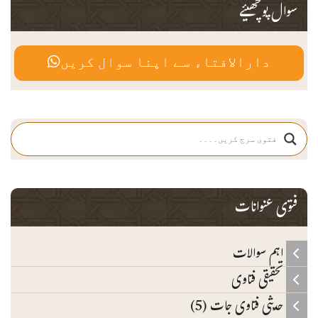
سوال پوچھیئے
دارالافتاء سے اپنا سوال کریں
فتوی عنوانات
اہم سوالات
تحقیقی فتاوی
حدیثی فتاوی جات (5)