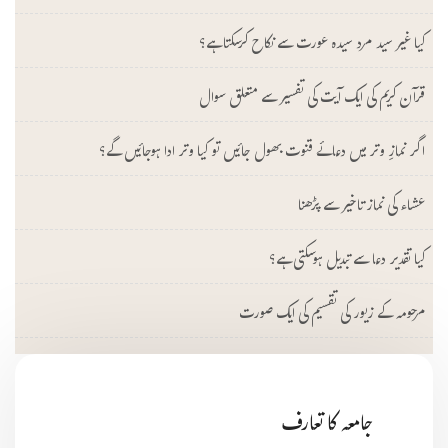
کیا غیر سید مرد سیدہ عورت سے نکاح کرسکتا ہے؟
قرآن کریم کی ایک آیت کی تفسیر سے متعلق سوال
اگر نمازِ وتر میں دعائے قنوت بھول جائیں تو کیا وتر ادا ہوجائیں گے؟
عشاء کی نماز تاخیر سے پڑھنا
کیا تقدیر دعا سے تبدیل ہوسکتی ہے؟
مرحومہ کے زیور کی تقسیم کی ایک صورت
جامعہ کا تعارف