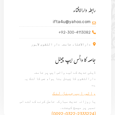
رابطہ دارالافتاء
ifta4u@yahoo.com
+92-300-4113082
دارالافتاء جامعہ دار التقوی لاہور
جامعہ کا واٹس ایپ چینل
ڈیلی حدیث کے لیے واٹس ایپ پر جامعہ
دارالتقوی کا چینل بنا ہوا، جس کا لنک یہ
ہے
واٹس ایپ جینل لنک
یا روزانہ حدیث مبارکہ حاصل کرنے کے لئے اس
نمبر پر میسج کیجئے۔
(0092-0322-2333224)