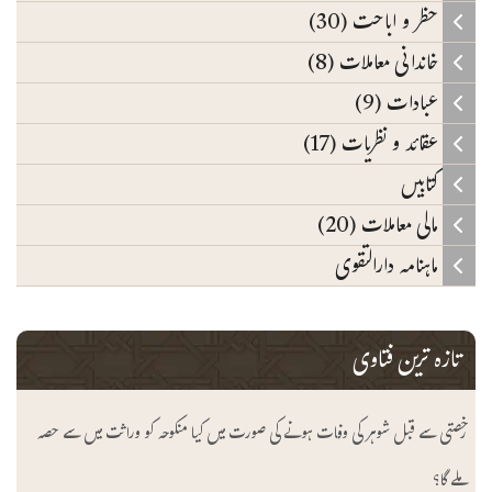
حظر و اباحت (30)
خاندانی معاملات (8)
عبادات (9)
عقائد و نظریات (17)
کتابیں
مالی معاملات (20)
ماہنامہ دارالتقوی
تازہ ترین فتاوی
رخصتی سے قبل شوہر کی وفات ہونے کی صورت میں کیا منکوحہ کو وراثت میں سے حصہ
ملے گا؟