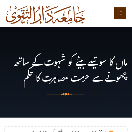
ماں کا سوتیلے بیٹے کو شہوت کے ساتھ
چھونے سے حرمت مصاہرت کا حکم