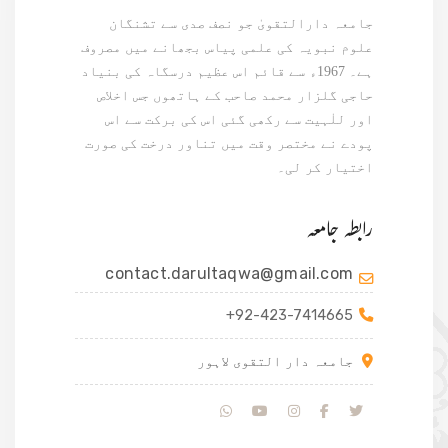
جامعہ دارالتقویٰ جو نصف صدی سے تشنگان
علوم نبویہ کی علمی پیاس بجھانے میں مصروف
ہے۔ 1967ء سے قائم اس عظیم درسگاہ کی بنیاد
حاجی گلزار محمد صاحب کے ہاتھوں جس اخلاص
اور للٰہیت سے رکھی گئی اس کی برکت سے اس
پودے نے مختصر وقت میں تناور درخت کی صورت
اختیار کر لی۔
رابطہ جامعہ
contact.darultaqwa@gmail.com
+92-423-7414665
جامعہ دار التقوی لاہور