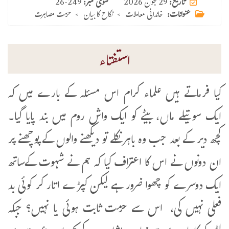
29 جون 2026
تاریخ:
فتوی نمبر:
26-249
عنوانات:
خاندانی معاملات
>
نکاح کا بیان
>
حرمت مصاہرت
استفتاء
کیا فرماتے ہیں علماء کرام اس مسئلہ کے بارے میں کہ
ایک سوتیلے ماں، بیٹے کو ایک واش روم میں بند پایا گیا۔
کچھ دیر کے بعد جب وہ باہر نکلے تو دیکھنے والوں کے پوچھنے پر
ان دونوں نے اس کا اعتراف کیا کہ ہم نے شہوت کےساتھ
ایک دوسرے کو چھوا ضرور ہے لیکن کپڑے اتار کر کوئی بد
فعلی نہیں کی، اس سے حرمت ثابت ہوئی یا نہیں؟ جبکہ