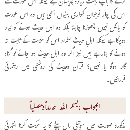
لڑکے کا باپ بہت زیادہ پریشان ہے کیونکہ اس عورت سے
اس کی چار نوجوان کنواری بیٹیاں بھی ہیں وہ اس عورت
کو بالکل نہیں چھوڑنا چاہتا بلکہ وہ اہل حدیث ہونے کو تیار
ہوچکا ہے کیونکہ اہلِ حدیث علماء اس کو حرمت کے ثابت نہ
ہونے کا بتارہے ہیں نیز اگر وہ اہل حدیث ہو جائے تو گناہ
گار ہوگا یا نہیں؟ قرآن وحدیث کی روشنی میں رہنمائی
فرمائیں۔
الجواب :بسم اللہ حامداًومصلیاً
مذکورہ صورت میں سوتیلی ماں بیٹے کا یہ حرکت کرنا انتہائی