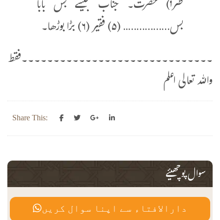
طنزاً) حضرت۔ جناب جیسے بس بابا
بس…………….. (۵) فقیر (۶) بڑا بوڑھا۔
۔۔۔۔۔۔۔۔۔۔۔۔۔۔۔۔۔۔۔۔۔۔۔۔۔۔۔۔۔۔فقط
واللہ تعالی اعلم
Share This:
سوال پوچھیئے
دارالافتاء سے اپنا سوال کریں