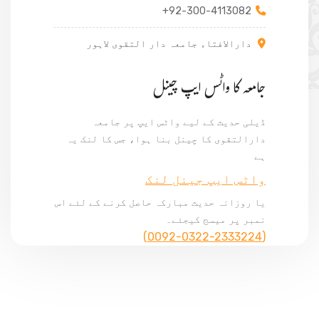
+92-300-4113082
دارالافتاء جامعہ دار التقوی لاہور
جامعہ کا واٹس ایپ چینل
ڈیلی حدیث کے لیے واٹس ایپ پر جامعہ
دارالتقوی کا چینل بنا ہوا، جس کا لنک یہ
ہے
واٹس ایپ جینل لنک
یا روزانہ حدیث مبارکہ حاصل کرنے کے لئے اس
نمبر پر میسج کیجئے۔
(0092-0322-2333224)
© Copyright 2024, All Rights Reserved