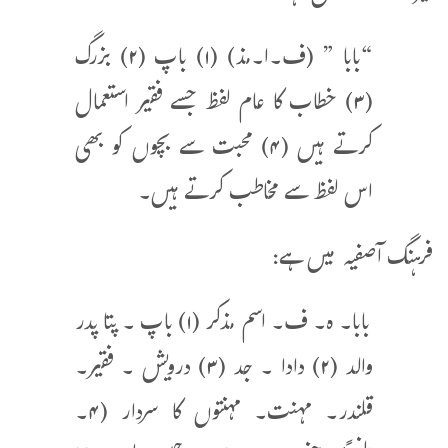
“بابا ” (ف۔ا۔مذ) (۱) باپ (۲) بزرگ
(۳) خطاب کا عام لفظ جسے فقیر استعمال
کرتے ہیں (۴) محبت سے بچوں کو بھی
اس لفظ سے مخاطب کرتے ہیں۔
فرہنگ آصفیہ میں ہے:
بابا۔ ہ۔ ف۔ اسم مذکر (۱) باپ ۔ پتا پدر
والد (۲) دادا ۔ جد (۳) درویش ۔ فقیر۔
قلندر۔ مہنت۔ مہنتوں کا سردار (۴۔