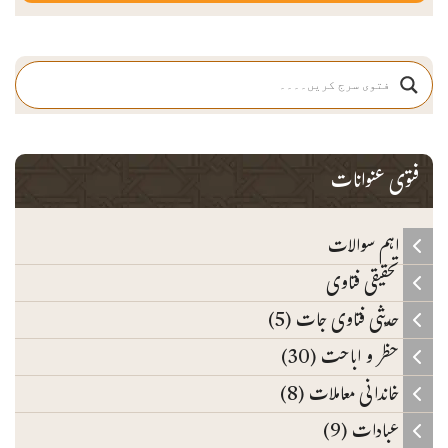
فتوی عنوانات
اہم سوالات
تحقیقی فتاوی
حدیثی فتاوی جات (5)
حظر و اباحت (30)
خاندانی معاملات (8)
عبادات (9)