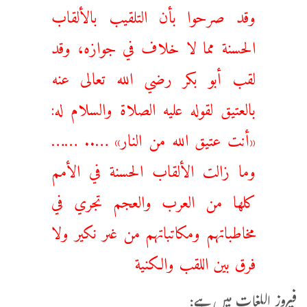
وقد صرحوا بأن التلقيب بالألقاب
الحسنة مما لا خلاف في جوازه، ‌وقد
‌لقب أبو بكر رضي الله تعالى عنه
بالعتيق لقوله عليه الصلاة والسلام له:
«أنت عتيق الله من النار» ….. ……
وما ‌زالت ‌الألقاب الحسنة في الأمم
كلها من العرب والعجم تجري في
مخاطباتهم ومكاتباتهم من غىر نكير ولا
فرق بين اللقب والكنية
فیروز اللغات میں ہے: