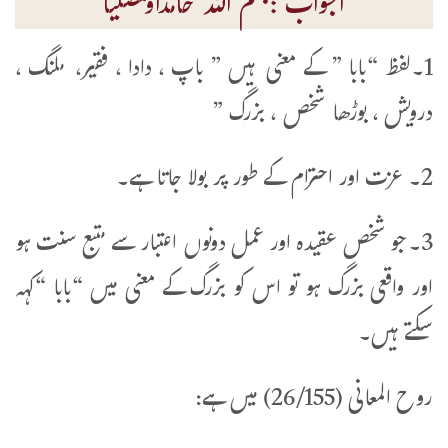
الجواب :بسم اللہ حامداًومصلیاً
1۔لفظ “بابا ” کے معنی ہیں ” باپ ، دادا ، فقیر، ملنگ ،
درویش ، بوڑھا شخص ، بزرگ ”
2۔ عزت اور احترام کے طور پر بولا جاتا ہے۔
3۔جو شخص عقیدہ اور عمل دونوں اعتبار سے متبع سنت ہو
اور واقعی بزرگ ہو تو اس کو بزرگ کے معنی میں “بابا “کہہ
سکتے ہیں۔
روح المعانی (26/155) میں ہے: