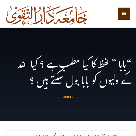
“بابا ” لفظ کا کیا مطلب ہے ؟ کیا اللہ
کے ولیوں کو بابا بول سکتے ہیں ؟