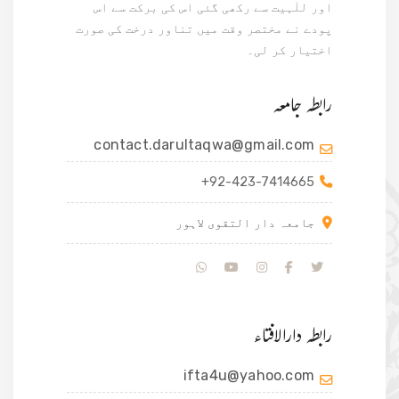
اور للٰہیت سے رکھی گئی اس کی برکت سے اس
پودے نے مختصر وقت میں تناور درخت کی صورت
اختیار کر لی۔
رابطہ جامعہ
contact.darultaqwa@gmail.com
+92-423-7414665
جامعہ دار التقوی لاہور
رابطہ دارالافتاء
ifta4u@yahoo.com