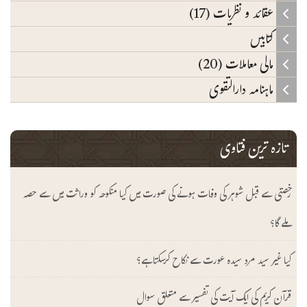
عقائد و نظریات (17)
کتابیں
مالی معاملات (20)
ماہنامہ دارالتقوی
تازہ ترین فتاوی
رخصتی سے قبل شوہر کی وفات ہونے کی صورت میں کیا منکوحہ کو وراثت میں سے حصہ
ملے گا؟
کیا غیر سید مرد سیدہ عورت سے نکاح کرسکتا ہے؟
قرآن کریم کی ایک آیت کی تفسیر سے متعلق سوال