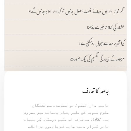
اگر نمازِ وتر میں دعائے قنوت بھول جائیں تو کیا وتر ادا ہوجائیں گے؟
عشاء کی نماز تاخیر سے پڑھنا
کیا تقدیر دعا سے تبدیل ہوسکتی ہے؟
مرحومہ کے زیور کی تقسیم کی ایک صورت
جامعہ کا تعارف
جامعہ دارالتقویٰ جو نصف صدی سے تشنگان
علوم نبویہ کی علمی پیاس بجھانے میں مصروف
ہے۔ 1967ء سے قائم اس عظیم درسگاہ کی بنیاد
حاجی گلزار محمد صاحب کے ہاتھوں جس اخلاص