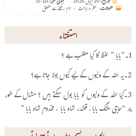
20 اپریل 2026
تاریخ:
فتوی نمبر:
35-113
عنوانات:
حظر و اباحت
>
نام رکھنے سے متعلق
استفتاء
1۔”بابا ” لفظ کا کیا مطلب ہے ؟
2۔یہ اللہ کے ولیوں کے لیے کیوں بولا جاتا ہے؟
3۔کیا اللہ کے ولیوں کو بابا بول سکتے ہیں ؟ مشال کے طور
پر “حاجی ملنگ بابا ، قلندر شاہ بابا ، مخدوم شاہ بابا ”